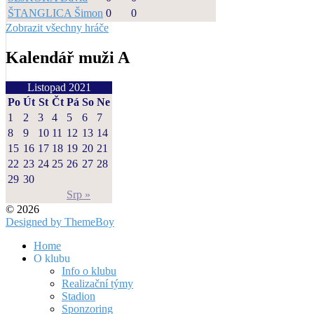
ŠTANGLICA Šimon
0
0
Zobrazit všechny hráče
Kalendář muži A
Listopad 2021
Po
Út
St
Čt
Pá
So
Ne
1
2
3
4
5
6
7
8
9
10
11
12
13
14
15
16
17
18
19
20
21
22
23
24
25
26
27
28
29
30
Srp »
© 2026
Designed by ThemeBoy
Home
O klubu
Info o klubu
Realizační týmy
Stadion
Sponzoring