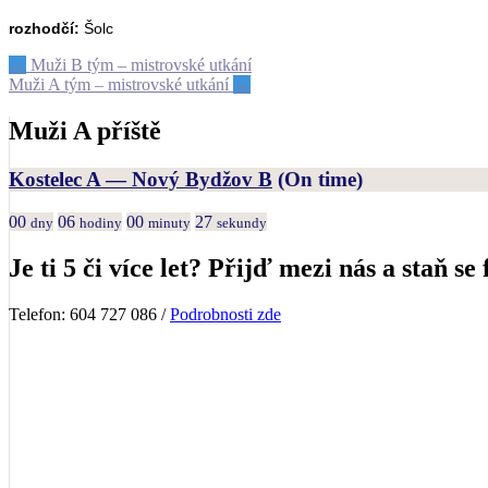
rozhodčí:
Šolc
Post
←
Muži B tým – mistrovské utkání
Muži A tým – mistrovské utkání
→
navigation
Muži A příště
Kostelec A — Nový Bydžov B
(On time)
00
06
00
27
dny
hodiny
minuty
sekundy
Je ti 5 či více let? Přijď mezi nás a staň se 
Telefon: 604 727 086 /
Podrobnosti zde