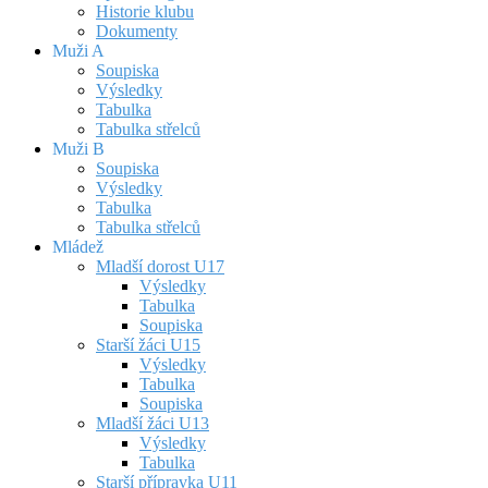
Historie klubu
Dokumenty
Muži A
Soupiska
Výsledky
Tabulka
Tabulka střelců
Muži B
Soupiska
Výsledky
Tabulka
Tabulka střelců
Mládež
Mladší dorost U17
Výsledky
Tabulka
Soupiska
Starší žáci U15
Výsledky
Tabulka
Soupiska
Mladší žáci U13
Výsledky
Tabulka
Starší přípravka U11