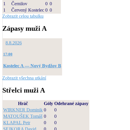
1
Černilov
0
0
1
Červený Kostelec
0
0
Zobrazit celou tabulku
Zápasy muži A
8.8.2026
17:00
Kostelec A — Nový Bydžov B
Zobrazit všechna utkání
Střelci muži A
Hráč
Góly
Odehrané zápasy
WIRKNER Dominik
0
0
MATOUŠEK Tomáš
0
0
KLAPAL Petr
0
0
SEJKORA David
0
0