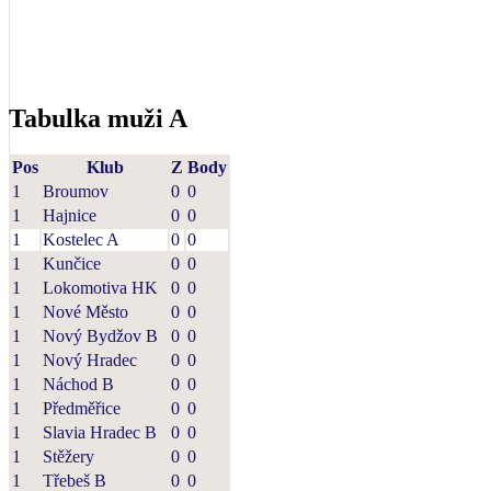
Tabulka muži A
Pos
Klub
Z
Body
1
Broumov
0
0
1
Hajnice
0
0
1
Kostelec A
0
0
1
Kunčice
0
0
1
Lokomotiva HK
0
0
1
Nové Město
0
0
1
Nový Bydžov B
0
0
1
Nový Hradec
0
0
1
Náchod B
0
0
1
Předměřice
0
0
1
Slavia Hradec B
0
0
1
Stěžery
0
0
1
Třebeš B
0
0