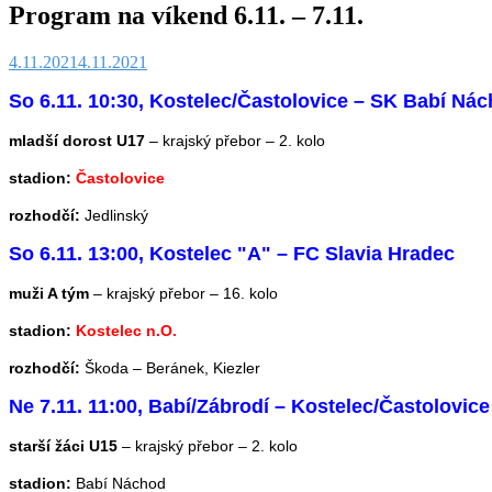
Program na víkend 6.11. – 7.11.
4.11.2021
4.11.2021
So 6.11. 10:30, Kostelec/Častolovice – SK Babí Ná
mladší dorost U17
– krajský přebor – 2
. kolo
stadion:
Častolovice
rozhodčí:
Jedlinský
So 6.11. 13:00, Kostelec "A" – FC Slavia Hradec
muži A tým
– krajský přebor – 16. kolo
stadion:
Kostelec n.O.
rozhodčí:
Škoda – Beránek, Kiezler
Ne 7.11. 11:00, Babí/Zábrodí – Kostelec/Častolovice
starší žáci U15
– krajský přebor – 2
. kolo
stadion:
Babí Náchod