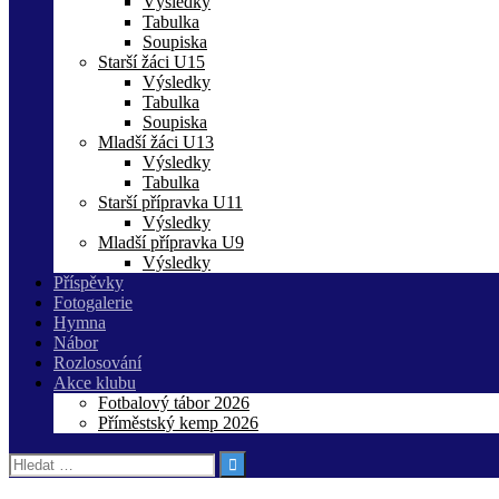
Výsledky
Tabulka
Soupiska
Starší žáci U15
Výsledky
Tabulka
Soupiska
Mladší žáci U13
Výsledky
Tabulka
Starší přípravka U11
Výsledky
Mladší přípravka U9
Výsledky
Příspěvky
Fotogalerie
Hymna
Nábor
Rozlosování
Akce klubu
Fotbalový tábor 2026
Příměstský kemp 2026
Vyhledávání