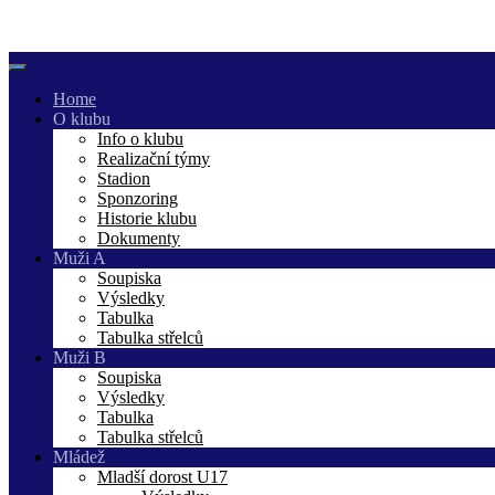
Skip
to
content
Home
O klubu
Info o klubu
Realizační týmy
Stadion
Sponzoring
Historie klubu
Dokumenty
Muži A
Soupiska
Výsledky
Tabulka
Tabulka střelců
Muži B
Soupiska
Výsledky
Tabulka
Tabulka střelců
Mládež
Mladší dorost U17