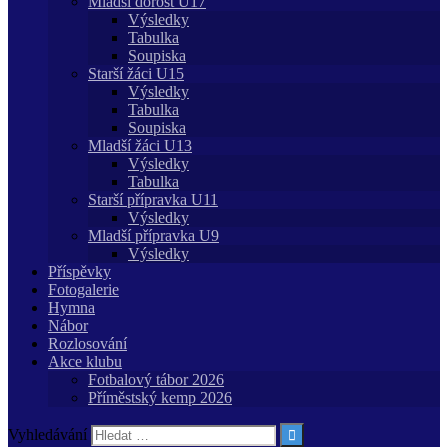
Mladší dorost U17
Výsledky
Tabulka
Soupiska
Starší žáci U15
Výsledky
Tabulka
Soupiska
Mladší žáci U13
Výsledky
Tabulka
Starší přípravka U11
Výsledky
Mladší přípravka U9
Výsledky
Příspěvky
Fotogalerie
Hymna
Nábor
Rozlosování
Akce klubu
Fotbalový tábor 2026
Příměstský kemp 2026
Vyhledávání