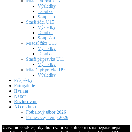
Mladší dorost U17
Výsledky
Tabulka
Soupiska
Starší žáci U15
Výsledky
Tabulka
Soupiska
Mladší žáci U13
Výsledky
Tabulka
Starší přípravka U11
Výsledky
Mladší přípravka U9
Výsledky
Příspěvky
Fotogalerie
Hymna
Nábor
Rozlosování
Akce klubu
Fotbalový tábor 2026
Příměstský kemp 2026
Užíváme cookies, abychom vám zajistili co možná nejsnadnější