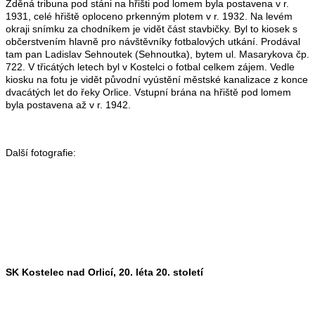
Zděná tribuna pod stáni na hřišti pod lomem byla postavena v r.
1931, celé hřiště oploceno prkenným plotem v r. 1932. Na levém
okraji snímku za chodníkem je vidět část stavbičky. Byl to kiosek s
občerstvením hlavně pro návštěvníky fotbalových utkání. Prodával
tam pan Ladislav Sehnoutek (Sehnoutka), bytem ul. Masarykova čp.
722. V třicátých letech byl v Kostelci o fotbal celkem zájem. Vedle
kiosku na fotu je vidět původní vyústění městské kanalizace z konce
dvacátých let do řeky Orlice. Vstupní brána na hřiště pod lomem
byla postavena až v r. 1942.
Další fotografie:
SK Kostelec nad Orlicí, 20. léta 20. století