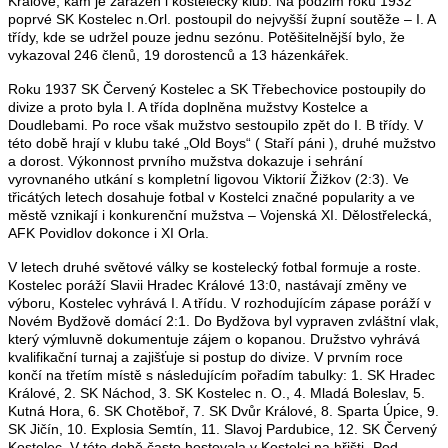
Králové, kam je zařazen i kostelecký klub. Na podzim roku 1932
poprvé SK Kostelec n.Orl. postoupil do nejvyšší župní soutěže – I. A
třídy, kde se udržel pouze jednu sezónu. Potěšitelnější bylo, že
vykazoval 246 členů, 19 dorostenců a 13 házenkářek.
Roku 1937 SK Červený Kostelec a SK Třebechovice postoupily do
divize a proto byla I. A třída doplněna mužstvy Kostelce a
Doudlebami. Po roce však mužstvo sestoupilo zpět do I. B třídy. V
této době hrají v klubu také „Old Boys“ ( Staří páni ), druhé mužstvo
a dorost. Výkonnost prvního mužstva dokazuje i sehrání
vyrovnaného utkání s kompletní ligovou Viktorií Žižkov (2:3). Ve
třicátých letech dosahuje fotbal v Kostelci značné popularity a ve
městě vznikají i konkurenční mužstva – Vojenská XI. Dělostřelecká,
AFK Povidlov dokonce i XI Orla.
V letech druhé světové války se kostelecký fotbal formuje a roste.
Kostelec poráží Slavii Hradec Králové 13:0, nastávají změny ve
výboru, Kostelec vyhrává I. A třídu. V rozhodujícím zápase poráží v
Novém Bydžově domácí 2:1. Do Bydžova byl vypraven zvláštní vlak,
který výmluvně dokumentuje zájem o kopanou. Družstvo vyhrává
kvalifikační turnaj a zajišťuje si postup do divize. V prvním roce
končí na třetím místě s následujícím pořadím tabulky: 1. SK Hradec
Králové, 2. SK Náchod, 3. SK Kostelec n. O., 4. Mladá Boleslav, 5.
Kutná Hora, 6. SK Chotěboř, 7. SK Dvůr Králové, 8. Sparta Úpice, 9.
SK Jičín, 10. Explosia Semtín, 11. Slavoj Pardubice, 12. SK Červený
Kostelec. V této době často hostovala v Kostelci na hřišti „Pod