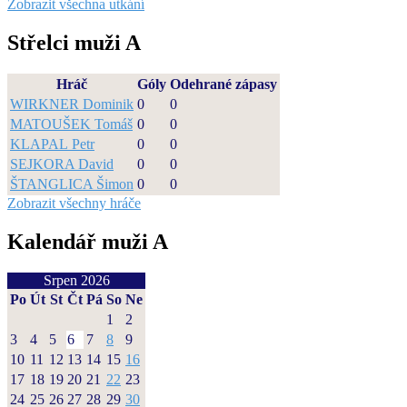
Zobrazit všechna utkání
Střelci muži A
Hráč
Góly
Odehrané zápasy
WIRKNER Dominik
0
0
MATOUŠEK Tomáš
0
0
KLAPAL Petr
0
0
SEJKORA David
0
0
ŠTANGLICA Šimon
0
0
Zobrazit všechny hráče
Kalendář muži A
Srpen 2026
Po
Út
St
Čt
Pá
So
Ne
1
2
3
4
5
6
7
8
9
10
11
12
13
14
15
16
17
18
19
20
21
22
23
24
25
26
27
28
29
30