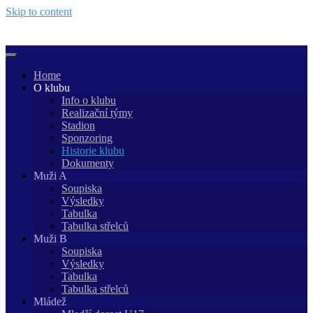
Skip to content
Home
O klubu
Info o klubu
Realizační týmy
Stadion
Sponzoring
Historie klubu
Dokumenty
Muži A
Soupiska
Výsledky
Tabulka
Tabulka střelců
Muži B
Soupiska
Výsledky
Tabulka
Tabulka střelců
Mládež