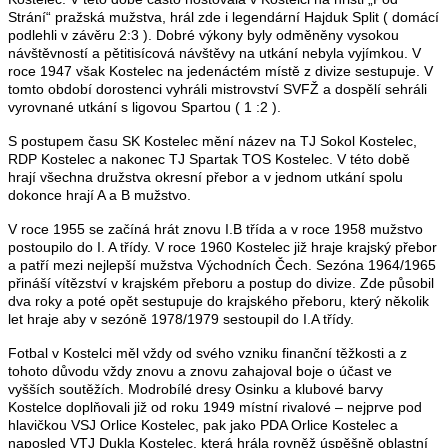
Strání“ pražská mužstva, hrál zde i legendární Hajduk Split ( domácí
podlehli v závěru 2:3 ). Dobré výkony byly odměněny vysokou
návštěvností a pětitisícová návštěvy na utkání nebyla vyjímkou. V
roce 1947 však Kostelec na jedenáctém místě z divize sestupuje. V
tomto období dorostenci vyhráli mistrovství SVFŽ a dospělí sehráli
vyrovnané utkání s ligovou Spartou ( 1 :2 ).
S postupem času SK Kostelec mění název na TJ Sokol Kostelec,
RDP Kostelec a nakonec TJ Spartak TOS Kostelec. V této době
hrají všechna družstva okresní přebor a v jednom utkání spolu
dokonce hrají A a B mužstvo.
V roce 1955 se začíná hrát znovu I.B třída a v roce 1958 mužstvo
postoupilo do I. A třídy. V roce 1960 Kostelec již hraje krajský přebor
a patří mezi nejlepší mužstva Východních Čech. Sezóna 1964/1965
přináší vítězství v krajském přeboru a postup do divize. Zde působil
dva roky a poté opět sestupuje do krajského přeboru, který několik
let hraje aby v sezóně 1978/1979 sestoupil do I.A třídy.
Fotbal v Kostelci měl vždy od svého vzniku finanční těžkosti a z
tohoto důvodu vždy znovu a znovu zahajoval boje o účast ve
vyšších soutěžích. Modrobílé dresy Osinku a klubové barvy
Kostelce doplňovali již od roku 1949 místní rivalové – nejprve pod
hlavičkou VSJ Orlice Kostelec, pak jako PDA Orlice Kostelec a
naposled VTJ Dukla Kostelec, která hrála rovněž úspěšně oblastní