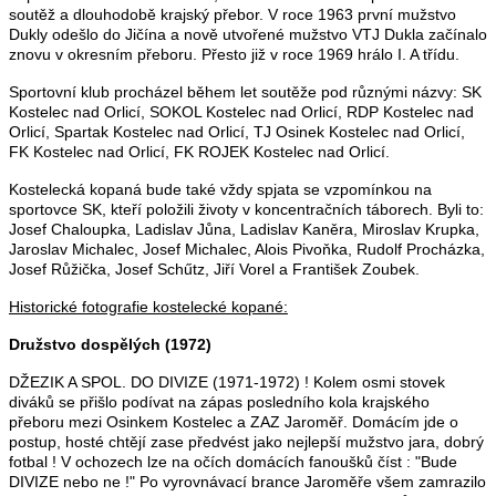
soutěž a dlouhodobě krajský přebor. V roce 1963 první mužstvo
Dukly odešlo do Jičína a nově utvořené mužstvo VTJ Dukla začínalo
znovu v okresním přeboru. Přesto již v roce 1969 hrálo I. A třídu.
Sportovní klub procházel během let soutěže pod různými názvy: SK
Kostelec nad Orlicí, SOKOL Kostelec nad Orlicí, RDP Kostelec nad
Orlicí, Spartak Kostelec nad Orlicí, TJ Osinek Kostelec nad Orlicí,
FK Kostelec nad Orlicí, FK ROJEK Kostelec nad Orlicí.
Kostelecká kopaná bude také vždy spjata se vzpomínkou na
sportovce SK, kteří položili životy v koncentračních táborech. Byli to:
Josef Chaloupka, Ladislav Jůna, Ladislav Kaněra, Miroslav Krupka,
Jaroslav Michalec, Josef Michalec, Alois Pivoňka, Rudolf Procházka,
Josef Růžička, Josef Schűtz, Jiří Vorel a František Zoubek.
Historické fotografie kostelecké kopané:
Družstvo dospělých (1972)
DŽEZIK A SPOL. DO DIVIZE (1971-1972) ! Kolem osmi stovek
diváků se přišlo podívat na zápas posledního kola krajského
přeboru mezi Osinkem Kostelec a ZAZ Jaroměř. Domácím jde o
postup, hosté chtějí zase předvést jako nejlepší mužstvo jara, dobrý
fotbal ! V ochozech lze na očích domácích fanoušků číst : "Bude
DIVIZE nebo ne !" Po vyrovnávací brance Jaroměře všem zamrazilo