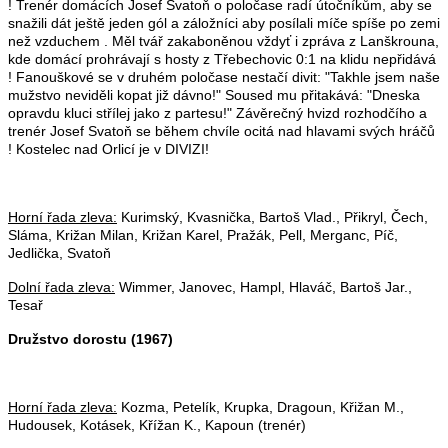
! Trenér domácích Josef Svatoň o poločase radí útočníkům, aby se
snažili dát ještě jeden gól a záložníci aby posílali míče spíše po zemi
než vzduchem . Měl tvář zakaboněnou vždyť i zpráva z Lanškrouna,
kde domácí prohrávají s hosty z Třebechovic 0:1 na klidu nepřidává
! Fanouškové se v druhém poločase nestačí divit: "Takhle jsem naše
mužstvo neviděli kopat již dávno!" Soused mu přitakává: "Dneska
opravdu kluci střílej jako z partesu!" Závěrečný hvizd rozhodčího a
trenér Josef Svatoň se během chvíle ocitá nad hlavami svých hráčů
! Kostelec nad Orlicí je v DIVIZI!
Horní řada zleva:
Kurimský, Kvasnička, Bartoš Vlad., Přikryl, Čech,
Sláma, Križan Milan, Križan Karel, Pražák, Pell, Merganc, Píč,
Jedlička, Svatoň
Dolní řada zleva:
Wimmer, Janovec, Hampl, Hlaváč, Bartoš Jar.,
Tesař
Družstvo dorostu (1967)
Horní řada zleva:
Kozma, Petelík, Krupka, Dragoun, Křižan M.,
Hudousek, Kotásek, Křížan K., Kapoun (trenér)