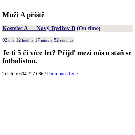
Muži A příště
Kostelec A — Nový Bydžov B
(On time)
02
12
17
52
dny
hodiny
minuty
sekundy
Je ti 5 či více let? Přijď mezi nás a staň se
fotbalistou.
Telefon: 604 727 086 /
Podrobnosti zde