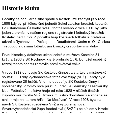
Historie klubu
Počátky nejpopulárnějšího sportu v Kostelci lze zachytit již v roce
1898 kdy byl při tělocvičné jednotě Sokol založen kroužek kopané.
Po ustanovené Českého svazu footballového v roce 1901 byl jako
jeden z prvních v našem regionu registrován i fotbalový kroužek
Kostelec nad Orlicí. Z počátku hrají kostelečtí fotbalisté přátelská
utkání s Rychnovem, Potštejnem, Doudlebami, Ústím n. O., Českou
Třebovou a dalšími fotbalovými kroužky či sportovními kluby.
První historicky doložené utkáni sehrálo mužstvo Kostelce 31.
května 1903 s SK Rychnov, které prohrálo 1 : 6. Bohužel úspěšný
rozvoj tohoto sportu zastavila první světová válka.
V roce 1919 obnovuje SK Kostelec činnost a startuje v mistrovské
soutěži III. Třídy východočeské fotbalové župy (VFŽ). Tehdy bylo
registrováno 28 hráčů. V tomto období je SK Kostelec činný i
společensky. V tomto roce při klubu pracuje i dámský házenkářský
klub. Fotbalové mužstvo hraje od roku 1928 v nižších třídách
župního mistrovství VFŽ. Vzniká mužstvo dorostenců a kopaná se
stále hraje na starém hřišti „Na Morávce“. V roce 1928 byla na
návrh SK Kostelec rozdělena VFŽ a vytvořena nová
Severovýchodočeská župa footballová ( SVŽF ) se sídlem v Hradci