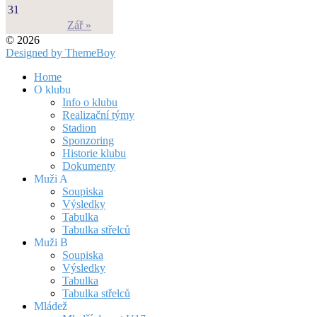
31
Zář »
© 2026
Designed by ThemeBoy
Home
O klubu
Info o klubu
Realizační týmy
Stadion
Sponzoring
Historie klubu
Dokumenty
Muži A
Soupiska
Výsledky
Tabulka
Tabulka střelců
Muži B
Soupiska
Výsledky
Tabulka
Tabulka střelců
Mládež