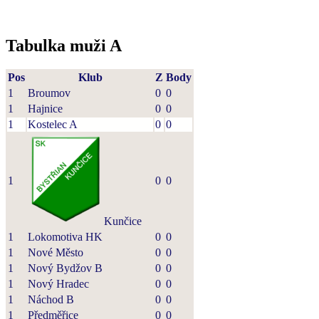
Tabulka muži A
Pos
Klub
Z
Body
1
Broumov
0
0
1
Hajnice
0
0
1
Kostelec A
0
0
1
0
0
Kunčice
1
Lokomotiva HK
0
0
1
Nové Město
0
0
1
Nový Bydžov B
0
0
1
Nový Hradec
0
0
1
Náchod B
0
0
1
Předměřice
0
0