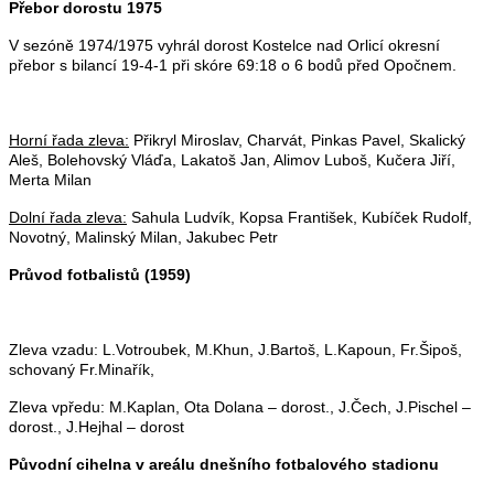
Přebor dorostu 1975
V sezóně 1974/1975 vyhrál dorost Kostelce nad Orlicí okresní
přebor s bilancí 19-4-1 při skóre 69:18 o 6 bodů před Opočnem.
Horní řada zleva:
Přikryl Miroslav, Charvát, Pinkas Pavel, Skalický
Aleš, Bolehovský Vláďa, Lakatoš Jan, Alimov Luboš, Kučera Jiří,
Merta Milan
Dolní řada zleva:
Sahula Ludvík, Kopsa František, Kubíček Rudolf,
Novotný, Malinský Milan, Jakubec Petr
Průvod fotbalistů (1959)
Zleva vzadu: L.Votroubek, M.Khun, J.Bartoš, L.Kapoun, Fr.Šipoš,
schovaný Fr.Minařík,
Zleva vpředu: M.Kaplan, Ota Dolana – dorost., J.Čech, J.Pischel –
dorost., J.Hejhal – dorost
Původní cihelna v areálu dnešního fotbalového stadionu