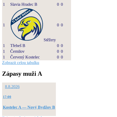
1
Slavia Hradec B
0
0
1
0
0
Stěžery
1
Třebeš B
0
0
1
Černilov
0
0
1
Červený Kostelec
0
0
Zobrazit celou tabulku
Zápasy muži A
8.8.2026
17:00
Kostelec A — Nový Bydžov B