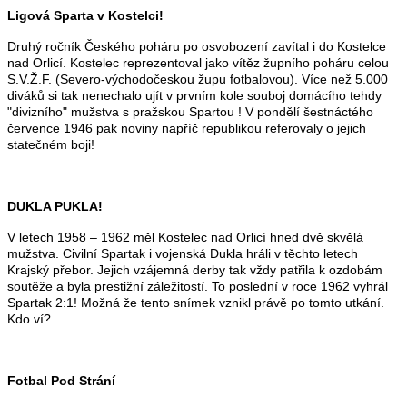
Ligová Sparta v Kostelci!
Druhý ročník Českého poháru po osvobození zavítal i do Kostelce
nad Orlicí. Kostelec reprezentoval jako vítěz župního poháru celou
S.V.Ž.F. (Severo-východočeskou župu fotbalovou). Více než 5.000
diváků si tak nenechalo ujít v prvním kole souboj domácího tehdy
"divizního" mužstva s pražskou Spartou ! V pondělí šestnáctého
července 1946 pak noviny napříč republikou referovaly o jejich
statečném boji!
DUKLA PUKLA!
V letech 1958 – 1962 měl Kostelec nad Orlicí hned dvě skvělá
mužstva. Civilní Spartak i vojenská Dukla hráli v těchto letech
Krajský přebor. Jejich vzájemná derby tak vždy patřila k ozdobám
soutěže a byla prestižní záležitostí. To poslední v roce 1962 vyhrál
Spartak 2:1! Možná že tento snímek vznikl právě po tomto utkání.
Kdo ví?
Fotbal Pod Strání