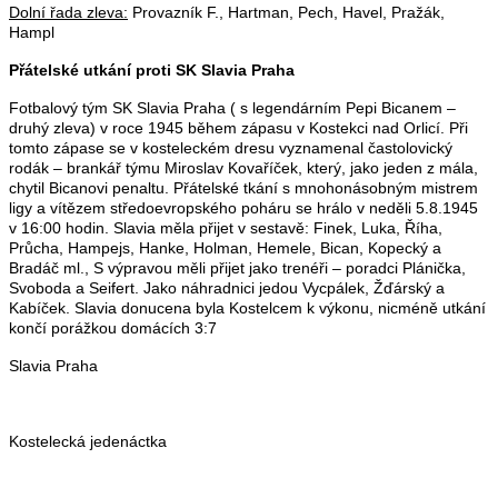
Dolní řada zleva:
Provazník F., Hartman, Pech, Havel, Pražák,
Hampl
Přátelské utkání proti SK Slavia Praha
Fotbalový tým SK Slavia Praha ( s legendárním Pepi Bicanem –
druhý zleva) v roce 1945 během zápasu v Kostekci nad Orlicí. Při
tomto zápase se v kosteleckém dresu vyznamenal častolovický
rodák – brankář týmu Miroslav Kovaříček, který, jako jeden z mála,
chytil Bicanovi penaltu. Přátelské tkání s mnohonásobným mistrem
ligy a vítězem středoevropského poháru se hrálo v neděli 5.8.1945
v 16:00 hodin. Slavia měla přijet v sestavě: Finek, Luka, Říha,
Průcha, Hampejs, Hanke, Holman, Hemele, Bican, Kopecký a
Bradáč ml., S výpravou měli přijet jako trenéři – poradci Plánička,
Svoboda a Seifert. Jako náhradnici jedou Vycpálek, Žďárský a
Kabíček. Slavia donucena byla Kostelcem k výkonu, nicméně utkání
končí porážkou domácích 3:7
Slavia Praha
Kostelecká jedenáctka