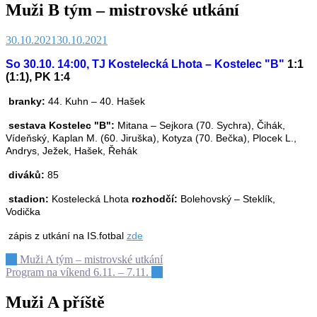
Muži B tým – mistrovské utkání
30.10.2021
30.10.2021
So 30.10. 14:00, TJ Kostelecká Lhota – Kostelec "B"
1:1
(1:1), PK 1:4
branky:
44. Kuhn – 40. Hašek
sestava Kostelec "B":
Mitana – Sejkora (70. Sychra), Čihák,
Vídeňský, Kaplan M. (60. Jiruška), Kotyza (70. Bečka), Plocek L.,
Andrys, Ježek, Hašek, Řehák
diváků:
85
stadion:
Kostelecká Lhota
rozhodčí:
Bolehovský – Steklík,
Vodička
zápis z utkání na IS.fotbal
zde
Post
←
Muži A tým – mistrovské utkání
Program na víkend 6.11. – 7.11.
→
navigation
Muži A příště