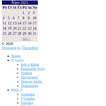
Říjen 2021
Po
Út
St
Čt
Pá
So
Ne
1
2
3
4
5
6
7
8
9
10
11
12
13
14
15
16
17
18
19
20
21
22
23
24
25
26
27
28
29
30
31
Srp »
© 2026
Designed by ThemeBoy
Home
O klubu
Info o klubu
Realizační týmy
Stadion
Sponzoring
Historie klubu
Dokumenty
Muži A
Soupiska
Výsledky
Tabulka