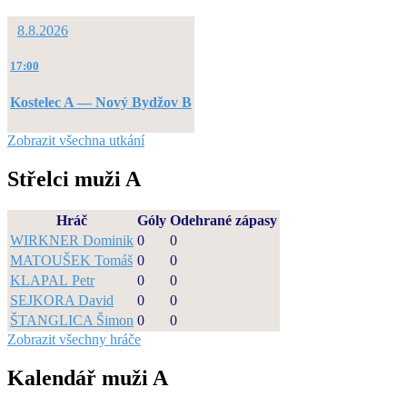
8.8.2026
17:00
Kostelec A — Nový Bydžov B
Zobrazit všechna utkání
Střelci muži A
Hráč
Góly
Odehrané zápasy
WIRKNER Dominik
0
0
MATOUŠEK Tomáš
0
0
KLAPAL Petr
0
0
SEJKORA David
0
0
ŠTANGLICA Šimon
0
0
Zobrazit všechny hráče
Kalendář muži A