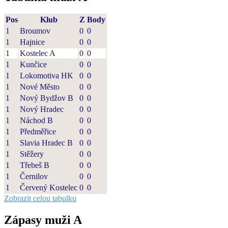
Pos
Klub
Z
Body
1
Broumov
0
0
1
Hajnice
0
0
1
Kostelec A
0
0
1
Kunčice
0
0
1
Lokomotiva HK
0
0
1
Nové Město
0
0
1
Nový Bydžov B
0
0
1
Nový Hradec
0
0
1
Náchod B
0
0
1
Předměřice
0
0
1
Slavia Hradec B
0
0
1
Stěžery
0
0
1
Třebeš B
0
0
1
Černilov
0
0
1
Červený Kostelec
0
0
Zobrazit celou tabulku
Zápasy muži A