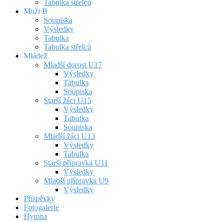
Tabulka střelců
Muži B
Soupiska
Výsledky
Tabulka
Tabulka střelců
Mládež
Mladší dorost U17
Výsledky
Tabulka
Soupiska
Starší žáci U15
Výsledky
Tabulka
Soupiska
Mladší žáci U13
Výsledky
Tabulka
Starší přípravka U11
Výsledky
Mladší přípravka U9
Výsledky
Příspěvky
Fotogalerie
Hymna