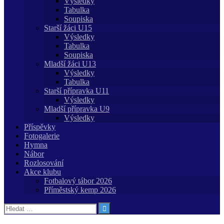
Výsledky
Tabulka
Soupiska
Starší žáci U15
Výsledky
Tabulka
Soupiska
Mladší žáci U13
Výsledky
Tabulka
Starší přípravka U11
Výsledky
Mladší přípravka U9
Výsledky
Příspěvky
Fotogalerie
Hymna
Nábor
Rozlosování
Akce klubu
Fotbalový tábor 2026
Příměstský kemp 2026
Vyhledávání