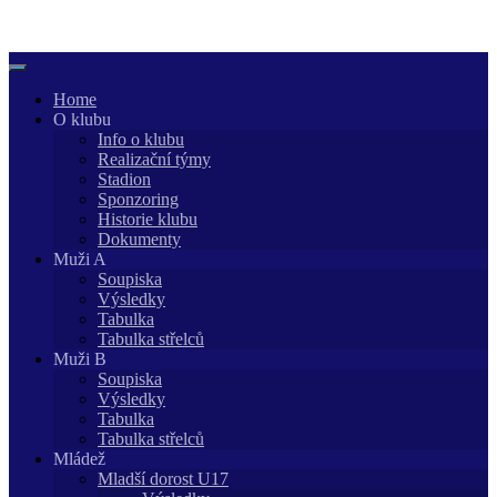
Skip
to
content
Home
O klubu
Info o klubu
Realizační týmy
Stadion
Sponzoring
Historie klubu
Dokumenty
Muži A
Soupiska
Výsledky
Tabulka
Tabulka střelců
Muži B
Soupiska
Výsledky
Tabulka
Tabulka střelců
Mládež
Mladší dorost U17