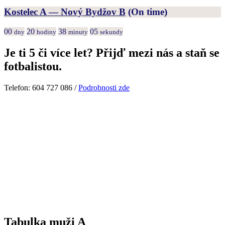
Kostelec A — Nový Bydžov B
(On time)
00
20
38
05
dny
hodiny
minuty
sekundy
Je ti 5 či více let? Přijď mezi nás a staň se
fotbalistou.
Telefon: 604 727 086 /
Podrobnosti zde
Tabulka muži A