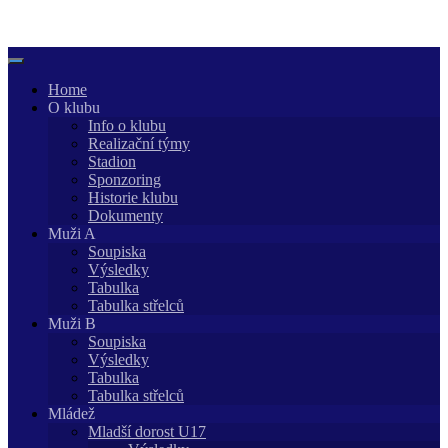
Skip
to
content
Home
O klubu
Info o klubu
Realizační týmy
Stadion
Sponzoring
Historie klubu
Dokumenty
Muži A
Soupiska
Výsledky
Tabulka
Tabulka střelců
Muži B
Soupiska
Výsledky
Tabulka
Tabulka střelců
Mládež
Mladší dorost U17