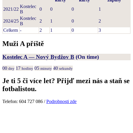
Kostelec
2021/22
0
0
0
1
B
Kostelec
2024/25
2
1
0
2
B
Celkem
-
2
1
0
3
Muži A příště
Kostelec A — Nový Bydžov B
(On time)
00
17
05
40
dny
hodiny
minuty
sekundy
Je ti 5 či více let? Přijď mezi nás a staň se
fotbalistou.
Telefon: 604 727 086 /
Podrobnosti zde