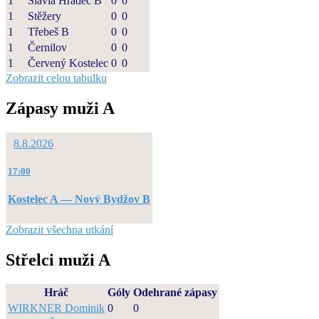
1
Slavia Hradec B
0
0
1
Stěžery
0
0
1
Třebeš B
0
0
1
Černilov
0
0
1
Červený Kostelec
0
0
Zobrazit celou tabulku
Zápasy muži A
8.8.2026
17:00
Kostelec A — Nový Bydžov B
Zobrazit všechna utkání
Střelci muži A
Hráč
Góly
Odehrané zápasy
WIRKNER Dominik
0
0