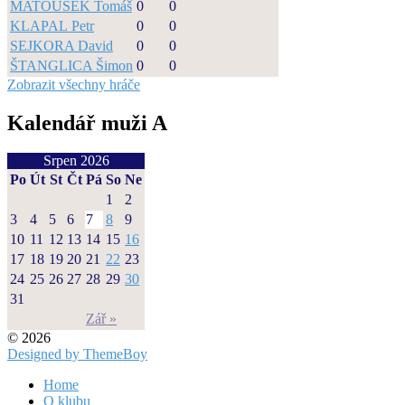
MATOUŠEK Tomáš
0
0
KLAPAL Petr
0
0
SEJKORA David
0
0
ŠTANGLICA Šimon
0
0
Zobrazit všechny hráče
Kalendář muži A
Srpen 2026
Po
Út
St
Čt
Pá
So
Ne
1
2
3
4
5
6
7
8
9
10
11
12
13
14
15
16
17
18
19
20
21
22
23
24
25
26
27
28
29
30
31
Zář »
© 2026
Designed by ThemeBoy
Home
O klubu