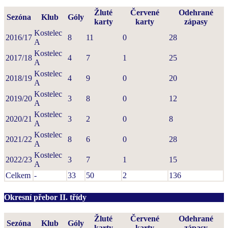
Žluté
Červené
Odehrané
Sezóna
Klub
Góly
karty
karty
zápasy
Kostelec
2016/17
8
11
0
28
A
Kostelec
2017/18
4
7
1
25
A
Kostelec
2018/19
4
9
0
20
A
Kostelec
2019/20
3
8
0
12
A
Kostelec
2020/21
3
2
0
8
A
Kostelec
2021/22
8
6
0
28
A
Kostelec
2022/23
3
7
1
15
A
Celkem
-
33
50
2
136
Okresní přebor II. třídy
Žluté
Červené
Odehrané
Sezóna
Klub
Góly
karty
karty
zápasy