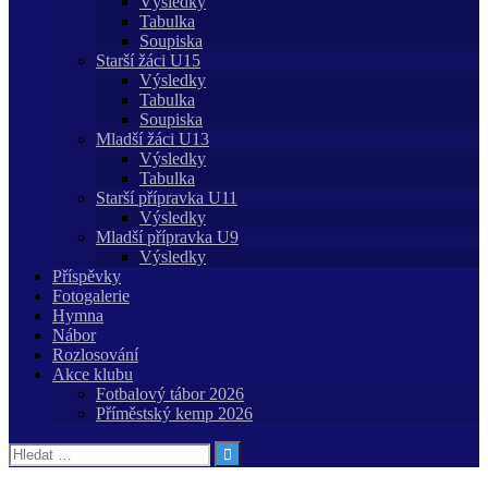
Výsledky
Tabulka
Soupiska
Starší žáci U15
Výsledky
Tabulka
Soupiska
Mladší žáci U13
Výsledky
Tabulka
Starší přípravka U11
Výsledky
Mladší přípravka U9
Výsledky
Příspěvky
Fotogalerie
Hymna
Nábor
Rozlosování
Akce klubu
Fotbalový tábor 2026
Příměstský kemp 2026
Vyhledávání