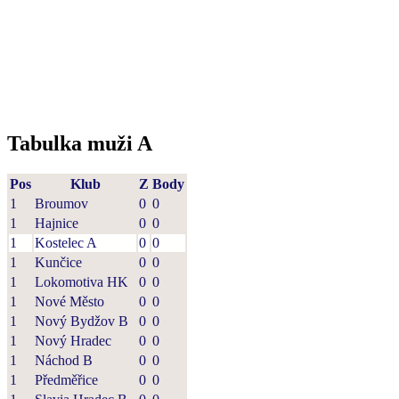
Tabulka muži A
Pos
Klub
Z
Body
1
Broumov
0
0
1
Hajnice
0
0
1
Kostelec A
0
0
1
Kunčice
0
0
1
Lokomotiva HK
0
0
1
Nové Město
0
0
1
Nový Bydžov B
0
0
1
Nový Hradec
0
0
1
Náchod B
0
0
1
Předměřice
0
0