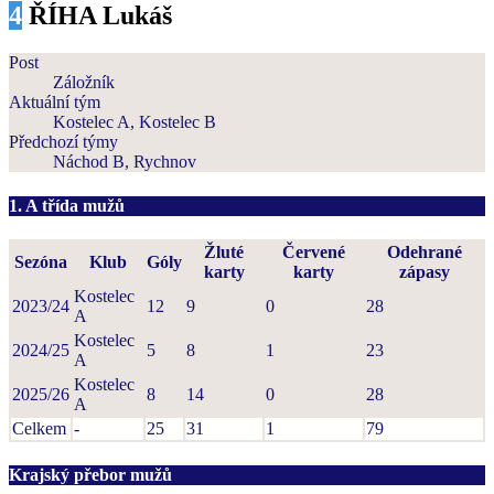
4
ŘÍHA Lukáš
Post
Záložník
Aktuální tým
Kostelec A, Kostelec B
Předchozí týmy
Náchod B, Rychnov
1. A třída mužů
Žluté
Červené
Odehrané
Sezóna
Klub
Góly
karty
karty
zápasy
Kostelec
2023/24
12
9
0
28
A
Kostelec
2024/25
5
8
1
23
A
Kostelec
2025/26
8
14
0
28
A
Celkem
-
25
31
1
79
Krajský přebor mužů