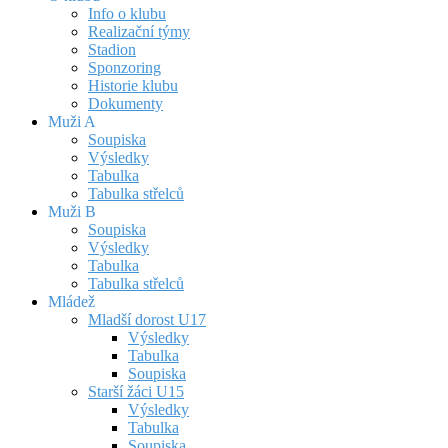
Info o klubu
Realizační týmy
Stadion
Sponzoring
Historie klubu
Dokumenty
Muži A
Soupiska
Výsledky
Tabulka
Tabulka střelců
Muži B
Soupiska
Výsledky
Tabulka
Tabulka střelců
Mládež
Mladší dorost U17
Výsledky
Tabulka
Soupiska
Starší žáci U15
Výsledky
Tabulka
Soupiska