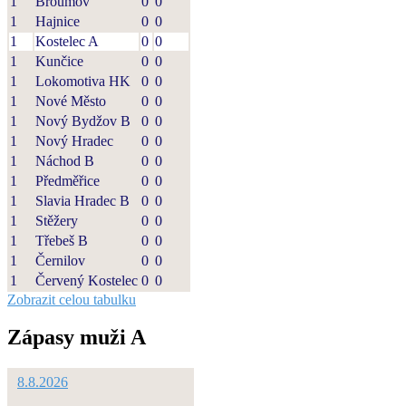
1
Broumov
0
0
1
Hajnice
0
0
1
Kostelec A
0
0
1
Kunčice
0
0
1
Lokomotiva HK
0
0
1
Nové Město
0
0
1
Nový Bydžov B
0
0
1
Nový Hradec
0
0
1
Náchod B
0
0
1
Předměřice
0
0
1
Slavia Hradec B
0
0
1
Stěžery
0
0
1
Třebeš B
0
0
1
Černilov
0
0
1
Červený Kostelec
0
0
Zobrazit celou tabulku
Zápasy muži A
8.8.2026