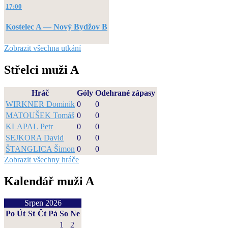
17:00
Kostelec A — Nový Bydžov B
Zobrazit všechna utkání
Střelci muži A
Hráč
Góly
Odehrané zápasy
WIRKNER Dominik
0
0
MATOUŠEK Tomáš
0
0
KLAPAL Petr
0
0
SEJKORA David
0
0
ŠTANGLICA Šimon
0
0
Zobrazit všechny hráče
Kalendář muži A
Srpen 2026
Po
Út
St
Čt
Pá
So
Ne
1
2