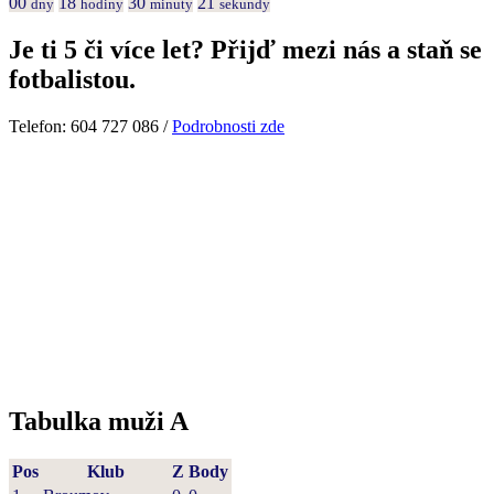
00
18
30
20
dny
hodiny
minuty
sekundy
Je ti 5 či více let? Přijď mezi nás a staň se
fotbalistou.
Telefon: 604 727 086 /
Podrobnosti zde
Tabulka muži A
Pos
Klub
Z
Body