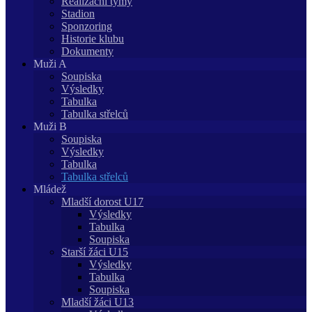
Realizační týmy
Stadion
Sponzoring
Historie klubu
Dokumenty
Muži A
Soupiska
Výsledky
Tabulka
Tabulka střelců
Muži B
Soupiska
Výsledky
Tabulka
Tabulka střelců
Mládež
Mladší dorost U17
Výsledky
Tabulka
Soupiska
Starší žáci U15
Výsledky
Tabulka
Soupiska
Mladší žáci U13