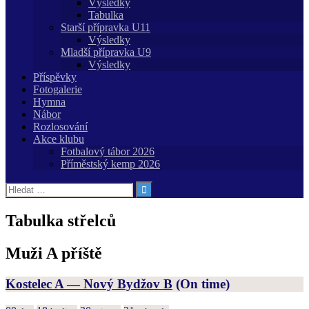
Výsledky
Tabulka
Starší přípravka U11
Výsledky
Mladší přípravka U9
Výsledky
Příspěvky
Fotogalerie
Hymna
Nábor
Rozlosování
Akce klubu
Fotbalový tábor 2026
Příměstský kemp 2026
Vyhledávání
Tabulka střelců
Muži A příště
Kostelec A — Nový Bydžov B
(On time)