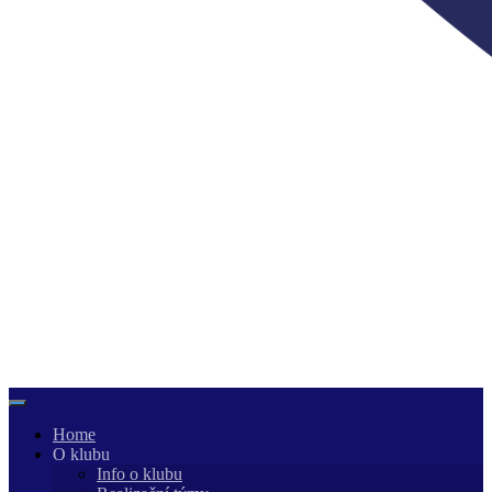
Home
O klubu
Info o klubu