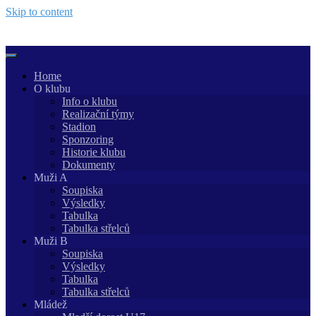
Skip to content
Home
O klubu
Info o klubu
Realizační týmy
Stadion
Sponzoring
Historie klubu
Dokumenty
Muži A
Soupiska
Výsledky
Tabulka
Tabulka střelců
Muži B
Soupiska
Výsledky
Tabulka
Tabulka střelců
Mládež