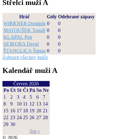
Střelci muži A
Hráč
Góly
Odehrané zápasy
WIRKNER Dominik
0
0
MATOUŠEK Tomáš
0
0
KLAPAL Petr
0
0
SEJKORA David
0
0
ŠTANGLICA Šimon
0
0
Zobrazit všechny hráče
Kalendář muži A
Červen 2026
Po
Út
St
Čt
Pá
So
Ne
1
2
3
4
5
6
7
8
9
10
11
12
13
14
15
16
17
18
19
20
21
22
23
24
25
26
27
28
29
30
Srp »
© 2026