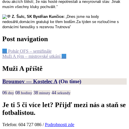
dvou akcích štěstí, že nás hosté nepotrestali a nevyrovnali stav. Jinak
musím všechny kluky pochválit.“
Z. Šulc, SK Bystřian Kunčice:
„Dnes jsme na body
nedosáhli,domácím gratuluji ke třem bodům.Za týden se rozloučíme s
domácími fanoušky s rezervou Trutnova“
Post navigation
←
Pohár OFS – semifinále
Muži A tým – mistrovské utkání
→
Muži A příště
Broumov — Kostelec A
(On time)
06
08
38
44
dny
hodiny
minuty
sekundy
Je ti 5 či více let? Přijď mezi nás a staň se
fotbalistou.
Telefon: 604 727 086 /
Podrobnosti zde