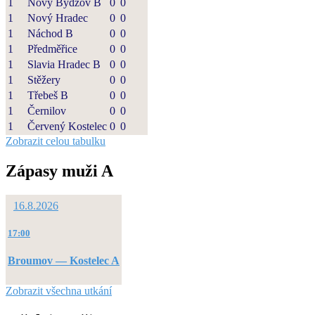
1
Nový Bydžov B
0
0
1
Nový Hradec
0
0
1
Náchod B
0
0
1
Předměřice
0
0
1
Slavia Hradec B
0
0
1
Stěžery
0
0
1
Třebeš B
0
0
1
Černilov
0
0
1
Červený Kostelec
0
0
Zobrazit celou tabulku
Zápasy muži A
16.8.2026
17:00
Broumov — Kostelec A
Zobrazit všechna utkání