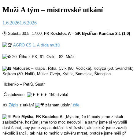
Muži A tým – mistrovské utkání
1.6.2026
1.6.2026
🕒 Sobota 30.5. 17:00,
FK Kostelec A – SK Bystřian Kunčice 2:1 (1:0)
AGRO CS 1. A třída mužů
20. Říha z PK, 61. Cvik – 82. Mráz
Matoušek – Klapal, Říha, Cvik (90. Vodička), Kotyza (68. Švandrlík),
Sejkora (80. Halíř), Müller, Cvejn, Kytlík, Sameljak, Štanglica
Ilchenko – Petrů, Šustr
Častolovice
150 diváků
✍️
Zápis
z utkání
záznam utkání
zde
Petr Myška, FK Kostelec A:
„Myslím, že tři body jsme získali
zaslouženě, hostům jsme toho moc nedovolili a samy jsme si vytvořili
dost šancí, aby jsme zápas dotáhli k vítězství, ale jelikož jsme zazdili
několik šancí , tak nás to mohlo v závěru mrzet, protože jsme měli při