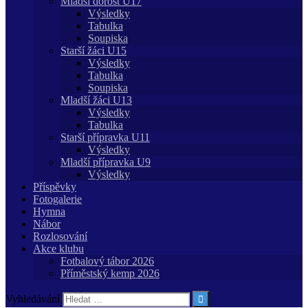
Mladší dorost U17
Výsledky
Tabulka
Soupiska
Starší žáci U15
Výsledky
Tabulka
Soupiska
Mladší žáci U13
Výsledky
Tabulka
Starší přípravka U11
Výsledky
Mladší přípravka U9
Výsledky
Příspěvky
Fotogalerie
Hymna
Nábor
Rozlosování
Akce klubu
Fotbalový tábor 2026
Příměstský kemp 2026
Vyhledávání