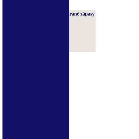
Hráč
Góly
Odehrané zápasy
WIRKNER Dominik
0
0
MATOUŠEK Tomáš
0
0
KLAPAL Petr
0
0
SEJKORA David
0
0
ŠTANGLICA Šimon
0
0
Zobrazit všechny hráče
Kalendář muži A
Červen 2024
Po
Út
St
Čt
Pá
So
Ne
1
2
3
4
5
6
7
8
9
10
11
12
13
14
15
16
17
18
19
20
21
22
23
24
25
26
27
28
29
30
Srp »
© 2026