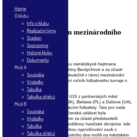
Home
O klubu
Skip
Info o klubu
to
content
Realizační týmy
Německý tým vítězem mezinárodního
Stadion
turnaje
Sponzoring
Historie klubu
17.6.2024
25.6.2024
Dokumenty
V sobotu 15. června se pod záštitou náměstkyně hejtmana
Muži A
Královéhradeckého kraje Mgr. Martiny Berdychové a za účasti
Soupiska
poslance Matěje Ondřeje Havla uskutečnil v rámci mezinárodní
spolupráce partnerských měst první ročník fotbalového turnaje o
Výsledky
„Pohár partnerských měst“.
Tabulka
Tabulka střelců
Do Kostelce přijely týmy kategorie U15 z partnerských měst
Zeulenroda-Triebes (D), Myjava (SK), Bielawa (PL) a Dubove (UA),
Muži B
aby vzájemně poměřily síly s domácími fotbalisty. Tato pro naše
Soupiska
město významná sportovně společenská událost byla
Výsledky
zahájena slavnostním ceremoniálem za účasti představitelů
partnerských měst a následnou návštěvou hasičské zbrojnice, kde
Tabulka
hasiči představili svoji činnost ukázkou vyprošťování osob z
Tabulka střelců
havarovaného vozidla. Během sobotního dne mohli na městském