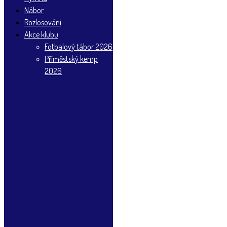
Nábor
Rozlosování
Akce klubu
Fotbalový tábor 2026
Příměstský kemp
2026
Tabulka muži A
Pos
Klub
Z
Body
1
Broumov
0
0
1
Hajnice
0
0
1
Kostelec A
0
0
1
Kunčice
0
0
1
Lokomotiva HK
0
0
1
Nové Město
0
0
1
Nový Bydžov B
0
0