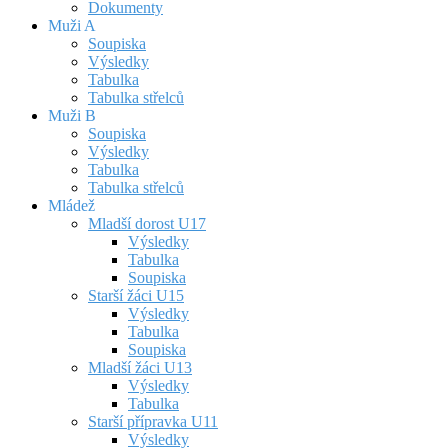
Dokumenty
Muži A
Soupiska
Výsledky
Tabulka
Tabulka střelců
Muži B
Soupiska
Výsledky
Tabulka
Tabulka střelců
Mládež
Mladší dorost U17
Výsledky
Tabulka
Soupiska
Starší žáci U15
Výsledky
Tabulka
Soupiska
Mladší žáci U13
Výsledky
Tabulka
Starší přípravka U11
Výsledky