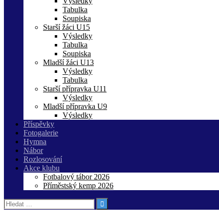
Výsledky
Tabulka
Soupiska
Starší žáci U15
Výsledky
Tabulka
Soupiska
Mladší žáci U13
Výsledky
Tabulka
Starší přípravka U11
Výsledky
Mladší přípravka U9
Výsledky
Příspěvky
Fotogalerie
Hymna
Nábor
Rozlosování
Akce klubu
Fotbalový tábor 2026
Příměstský kemp 2026
Vyhledávání