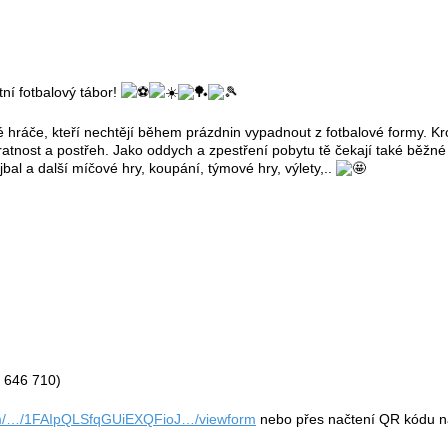
tní fotbalový tábor!
é hráče, kteří nechtějí během prázdnin vypadnout z fotbalové formy. K
ratnost a postřeh. Jako oddych a zpestření pobytu tě čekají také běžn
ejbal a další míčové hry, koupání, týmové hry, výlety,..
 646 710)
com/…/1FAIpQLSfqGUiEXQFioJ…/viewform
nebo přes načtení QR kódu na