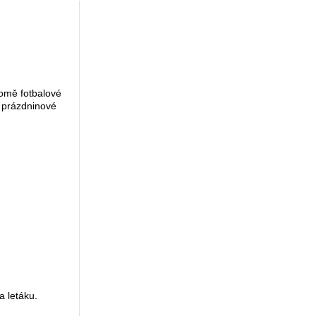
romě fotbalové
é prázdninové
 letáku.