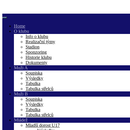
Skip
to
content
Home
O klubu
Info o klubu
Realizační týmy
Stadion
Sponzoring
Historie klubu
Dokumenty
Muži A
Soupiska
Výsledky
Tabulka
Tabulka střelců
Muži B
Soupiska
Výsledky
Tabulka
Tabulka střelců
Mládež
Mladší dorost U17