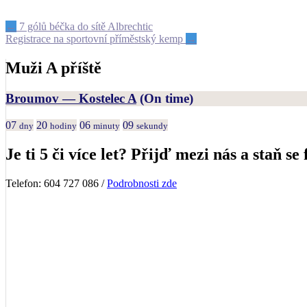
Post
←
7 gólů béčka do sítě Albrechtic
Registrace na sportovní příměstský kemp
→
navigation
Muži A příště
Broumov — Kostelec A
(On time)
07
20
06
09
dny
hodiny
minuty
sekundy
Je ti 5 či více let? Přijď mezi nás a staň se 
Telefon: 604 727 086 /
Podrobnosti zde