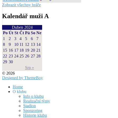
Zobrazit všechny hráče
Kalendář muži A
Duben 2024
Po
Út
St
Čt
Pá
So
Ne
1
2
3
4
5
6
7
8
9
10
11
12
13
14
15
16
17
18
19
20
21
22
23
24
25
26
27
28
29
30
Srp »
© 2026
Designed by ThemeBoy
Home
O klubu
Info o klubu
Realizační týmy
Stadion
Sponzoring
Historie klubu