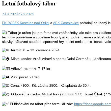
Letní fotbalový tábor
24.4.2024
25.4.2024
FK ROJEK Kostelec nad Orlicí
a
AFK Častolovice
pořádají oblíbený le
Tábor je určen jak pro fotbalové začátečníky, ale také pro zkušen
techniky prověříme a zocelíme tvou fyzičku, potrénujeme rychlost, ob
aktivity: zábavné soutěže, sportovní hry, stolní tenis, tenis, beach vol
Termín: 8. – 13. července 2024
Místo konání: Areál zdraví a sportu Dolní Čermná u Lanškrouna
Věkové rozmezí: 7-17 let
Max. počet 50 dětí
Cena: 4900,- Kč, záloha 2500,- Kč splatná do 30.4.
Odpovědné osoby: Michal Rek (733 666 977), Josef Čihák (775
Přihlašování na tábor přes formulář zde:
https://docs.google.