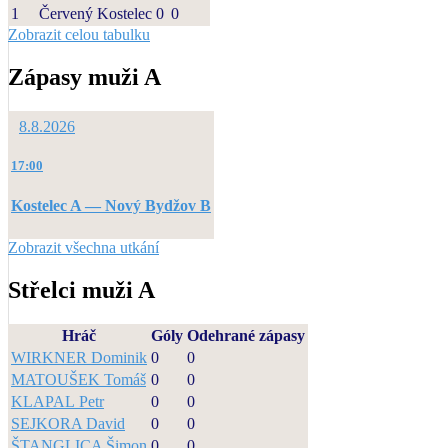
1
Červený Kostelec
0
0
Zobrazit celou tabulku
Zápasy muži A
8.8.2026
17:00
Kostelec A — Nový Bydžov B
Zobrazit všechna utkání
Střelci muži A
Hráč
Góly
Odehrané zápasy
WIRKNER Dominik
0
0
MATOUŠEK Tomáš
0
0
KLAPAL Petr
0
0
SEJKORA David
0
0
ŠTANGLICA Šimon
0
0