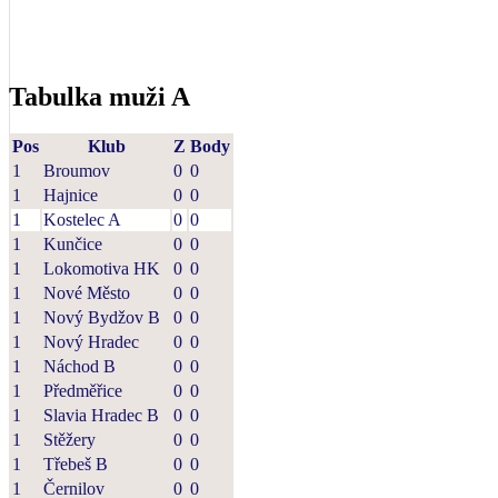
Tabulka muži A
Pos
Klub
Z
Body
1
Broumov
0
0
1
Hajnice
0
0
1
Kostelec A
0
0
1
Kunčice
0
0
1
Lokomotiva HK
0
0
1
Nové Město
0
0
1
Nový Bydžov B
0
0
1
Nový Hradec
0
0
1
Náchod B
0
0
1
Předměřice
0
0
1
Slavia Hradec B
0
0
1
Stěžery
0
0
1
Třebeš B
0
0
1
Černilov
0
0