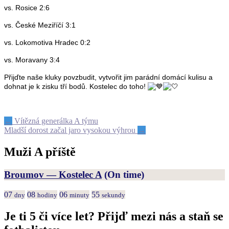
vs. Rosice 2:6
vs. České Meziříčí 3:1
vs. Lokomotiva Hradec 0:2
vs. Moravany 3:4
Přijďte naše kluky povzbudit, vytvořit jim parádní domácí kulisu a
dohnat je k zisku tří bodů. Kostelec do toho!
Post
←
Vítězná generálka A týmu
Mladší dorost začal jaro vysokou výhrou
→
navigation
Muži A příště
Broumov — Kostelec A
(On time)
07
08
06
54
dny
hodiny
minuty
sekundy
Je ti 5 či více let? Přijď mezi nás a staň se