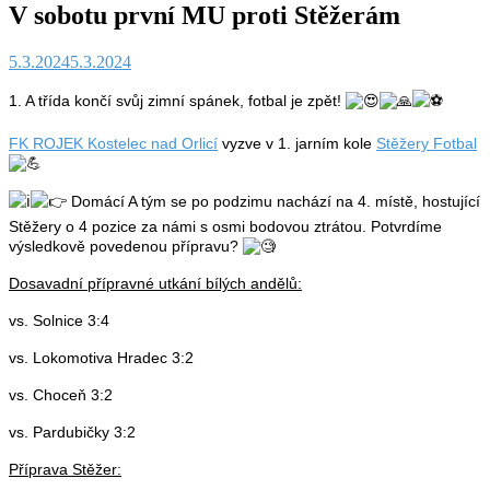
V sobotu první MU proti Stěžerám
5.3.2024
5.3.2024
1. A třída končí svůj zimní spánek, fotbal je zpět!
FK ROJEK Kostelec nad Orlicí
vyzve v 1. jarním kole
Stěžery Fotbal
Domácí A tým se po podzimu nachází na 4. místě, hostující
Stěžery o 4 pozice za námi s osmi bodovou ztrátou. Potvrdíme
výsledkově povedenou přípravu?
Dosavadní přípravné utkání bílých andělů:
vs. Solnice 3:4
vs. Lokomotiva Hradec 3:2
vs. Choceň 3:2
vs. Pardubičky 3:2
Příprava Stěžer: