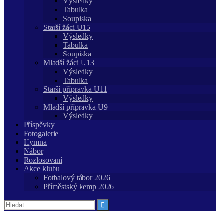
Výsledky
Tabulka
Soupiska
Starší žáci U15
Výsledky
Tabulka
Soupiska
Mladší žáci U13
Výsledky
Tabulka
Starší přípravka U11
Výsledky
Mladší přípravka U9
Výsledky
Příspěvky
Fotogalerie
Hymna
Nábor
Rozlosování
Akce klubu
Fotbalový tábor 2026
Příměstský kemp 2026
Vyhledávání