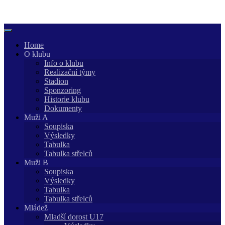
Skip
to
content
Home
O klubu
Info o klubu
Realizační týmy
Stadion
Sponzoring
Historie klubu
Dokumenty
Muži A
Soupiska
Výsledky
Tabulka
Tabulka střelců
Muži B
Soupiska
Výsledky
Tabulka
Tabulka střelců
Mládež
Mladší dorost U17