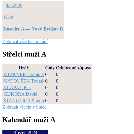
8.8.2026
17:00
Kostelec A — Nový Bydžov B
Zobrazit všechna utkání
Střelci muži A
Hráč
Góly
Odehrané zápasy
WIRKNER Dominik
0
0
MATOUŠEK Tomáš
0
0
KLAPAL Petr
0
0
SEJKORA David
0
0
ŠTANGLICA Šimon
0
0
Zobrazit všechny hráče
Kalendář muži A
Březen 2024