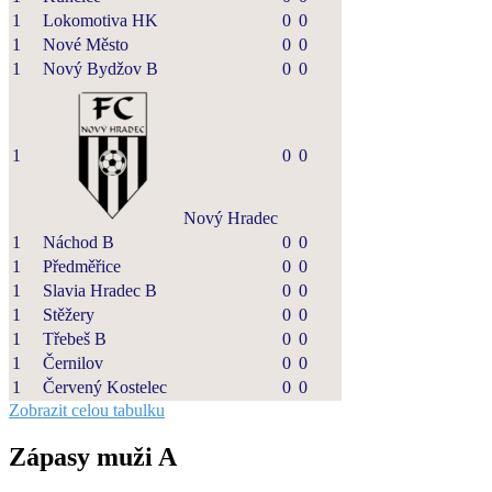
1
Lokomotiva HK
0
0
1
Nové Město
0
0
1
Nový Bydžov B
0
0
1
0
0
Nový Hradec
1
Náchod B
0
0
1
Předměřice
0
0
1
Slavia Hradec B
0
0
1
Stěžery
0
0
1
Třebeš B
0
0
1
Černilov
0
0
1
Červený Kostelec
0
0
Zobrazit celou tabulku
Zápasy muži A