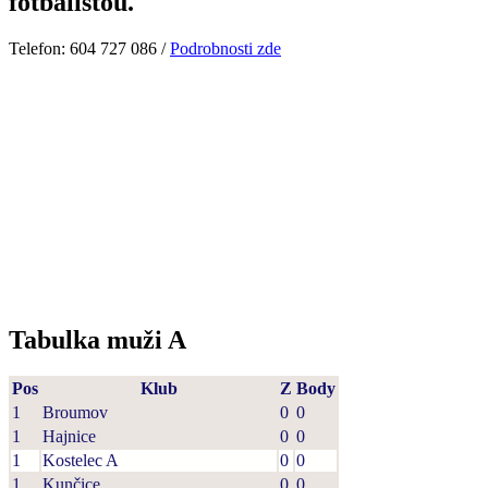
fotbalistou.
Telefon: 604 727 086 /
Podrobnosti zde
Tabulka muži A
Pos
Klub
Z
Body
1
Broumov
0
0
1
Hajnice
0
0
1
Kostelec A
0
0
1
Kunčice
0
0