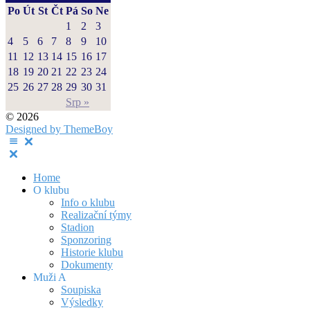
Po
Út
St
Čt
Pá
So
Ne
1
2
3
4
5
6
7
8
9
10
11
12
13
14
15
16
17
18
19
20
21
22
23
24
25
26
27
28
29
30
31
Srp »
© 2026
Designed by ThemeBoy
Home
O klubu
Info o klubu
Realizační týmy
Stadion
Sponzoring
Historie klubu
Dokumenty
Muži A
Soupiska
Výsledky