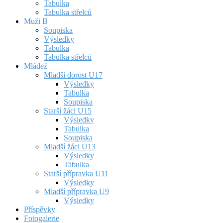
Tabulka
Tabulka střelců
Muži B
Soupiska
Výsledky
Tabulka
Tabulka střelců
Mládež
Mladší dorost U17
Výsledky
Tabulka
Soupiska
Starší žáci U15
Výsledky
Tabulka
Soupiska
Mladší žáci U13
Výsledky
Tabulka
Starší přípravka U11
Výsledky
Mladší přípravka U9
Výsledky
Příspěvky
Fotogalerie