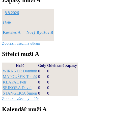
Zápasy muži A
8.8.2026
17:00
Kostelec A — Nový Bydžov B
Zobrazit všechna utkání
Střelci muži A
Hráč
Góly
Odehrané zápasy
WIRKNER Dominik
0
0
MATOUŠEK Tomáš
0
0
KLAPAL Petr
0
0
SEJKORA David
0
0
ŠTANGLICA Šimon
0
0
Zobrazit všechny hráče
Kalendář muži A