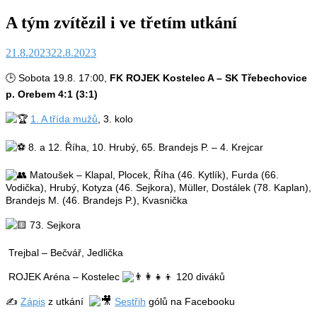
A tým zvítězil i ve třetím utkání
21.8.2023
22.8.2023
🕒 Sobota 19.8. 17:00,
FK ROJEK Kostelec A – SK Třebechovice
p. Orebem 4:1 (3:1)
1. A třída mužů
, 3. kolo
8. a 12. Říha, 10. Hrubý, 65. Brandejs P. – 4. Krejcar
Matoušek – Klapal, Plocek, Říha (46. Kytlík), Furda (66.
Vodička), Hrubý, Kotyza (46. Sejkora), Müller, Dostálek (78. Kaplan),
Brandejs M. (46. Brandejs P.), Kvasnička
73. Sejkora
Trejbal – Bečvář, Jedlička
ROJEK Aréna – Kostelec
120 diváků
✍️
Zápis
z utkání
Sestřih
gólů na Facebooku