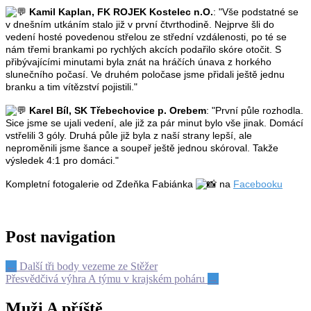
Kamil Kaplan, FK ROJEK Kostelec n.O.
: "Vše podstatné se
v dnešním utkáním stalo již v první čtvrthodině. Nejprve šli do
vedení hosté povedenou střelou ze střední vzdálenosti, po té se
nám třemi brankami po rychlých akcích podařilo skóre otočit. S
přibývajícími minutami byla znát na hráčích únava z horkého
slunečního počasí. Ve druhém poločase jsme přidali ještě jednu
branku a tim vítězství pojistili."
Karel Bíl, SK Třebechovice p. Orebem
: "První půle rozhodla.
Sice jsme se ujali vedení, ale již za pár minut bylo vše jinak. Domácí
vstřelili 3 góly. Druhá půle již byla z naší strany lepší, ale
neproměnili jsme šance a soupeř ještě jednou skóroval. Takže
výsledek 4:1 pro domáci."
Kompletní fotogalerie od Zdeňka Fabiánka
na
Facebooku
Post navigation
←
Další tři body vezeme ze Stěžer
Přesvědčivá výhra A týmu v krajském poháru
→
Muži A příště