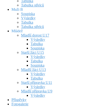
Tabulka
Tabulka střelců
Muži B
Soupiska
Výsledky
Tabulka
Tabulka střelců
Mládež
Mladší dorost U17
Výsledky
Tabulka
Soupiska
Starší žáci U15
Výsledky
Tabulka
Soupiska
Mladší žáci U13
Výsledky
Tabulka
Starší přípravka U11
Výsledky
Mladší přípravka U9
Výsledky
Příspěvky
Fotogalerie