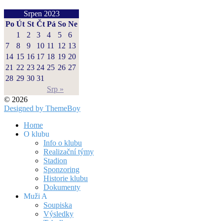
Srpen 2023
Po
Út
St
Čt
Pá
So
Ne
1
2
3
4
5
6
7
8
9
10
11
12
13
14
15
16
17
18
19
20
21
22
23
24
25
26
27
28
29
30
31
Srp »
© 2026
Designed by ThemeBoy
Home
O klubu
Info o klubu
Realizační týmy
Stadion
Sponzoring
Historie klubu
Dokumenty
Muži A
Soupiska
Výsledky