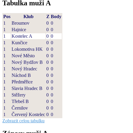
Tabulka muži A
Pos
Klub
Z
Body
1
Broumov
0
0
1
Hajnice
0
0
1
Kostelec A
0
0
1
Kunčice
0
0
1
Lokomotiva HK
0
0
1
Nové Město
0
0
1
Nový Bydžov B
0
0
1
Nový Hradec
0
0
1
Náchod B
0
0
1
Předměřice
0
0
1
Slavia Hradec B
0
0
1
Stěžery
0
0
1
Třebeš B
0
0
1
Černilov
0
0
1
Červený Kostelec
0
0
Zobrazit celou tabulku