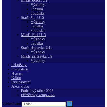
Mladší dorost U17
Výsledky
Tabulka
Soupiska
Starší žáci U15
Výsledky
Tabulka
Soupiska
Mladší žáci U13
Výsledky
Tabulka
Starší přípravka U11
Výsledky
Mladší přípravka U9
Výsledky
Příspěvky
Fotogalerie
Hymna
Nábor
Rozlosování
Akce klubu
Fotbalový tábor 2026
Příměstský kemp 2026
Vyhledávání