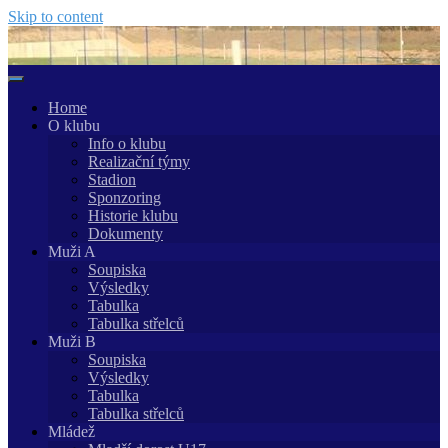
Skip to content
Home
O klubu
Info o klubu
Realizační týmy
Stadion
Sponzoring
Historie klubu
Dokumenty
Muži A
Soupiska
Výsledky
Tabulka
Tabulka střelců
Muži B
Soupiska
Výsledky
Tabulka
Tabulka střelců
Mládež