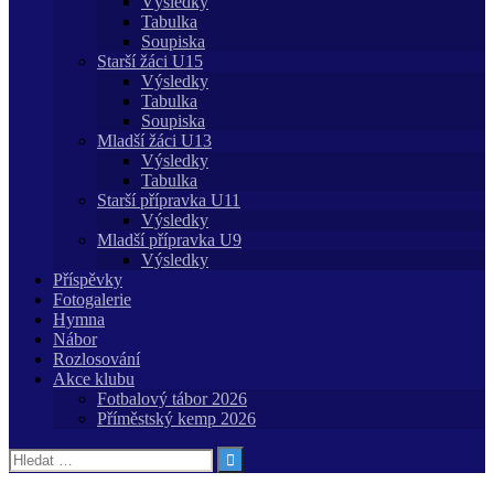
Výsledky
Tabulka
Soupiska
Starší žáci U15
Výsledky
Tabulka
Soupiska
Mladší žáci U13
Výsledky
Tabulka
Starší přípravka U11
Výsledky
Mladší přípravka U9
Výsledky
Příspěvky
Fotogalerie
Hymna
Nábor
Rozlosování
Akce klubu
Fotbalový tábor 2026
Příměstský kemp 2026
Vyhledávání