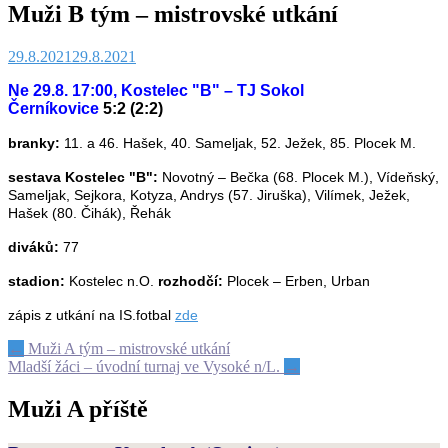
Muži B tým – mistrovské utkání
29.8.2021
29.8.2021
Ne 29.8. 17:00, Kostelec "B" – TJ Sokol
Černíkovice
5:2 (2:2)
branky:
11. a 46. Hašek, 40. Sameljak, 52. Ježek, 85. Plocek M.
sestava Kostelec "B":
Novotný – Bečka (68. Plocek M.), Vídeňský,
Sameljak, Sejkora, Kotyza, Andrys (57. Jiruška), Vilímek, Ježek,
Hašek (80. Čihák), Řehák
diváků:
77
stadion:
Kostelec n.O.
rozhodčí:
Plocek – Erben, Urban
zápis z utkání na IS.fotbal
zde
Post
←
Muži A tým – mistrovské utkání
Mladší žáci – úvodní turnaj ve Vysoké n/L.
→
navigation
Muži A příště