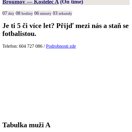
Broumov — Kostelec A
(On time)
07
08
06
03
dny
hodiny
minuty
sekundy
Je ti 5 či více let? Přijď mezi nás a staň se
fotbalistou.
Telefon: 604 727 086 /
Podrobnosti zde
Tabulka muži A