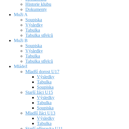
Historie klubu
Dokumenty
Muži A
Soupiska
Výsledky
Tabulka
Tabulka střelců
Muži B
Soupiska
Výsledky
Tabulka
Tabulka střelců
Mládež
Mladší dorost U17
Výsledky
Tabulka
Soupiska
Starší žáci U15
Výsledky
Tabulka
Soupiska
Mladší žáci U13
Výsledky
Tabulka
Starší přípravka U11