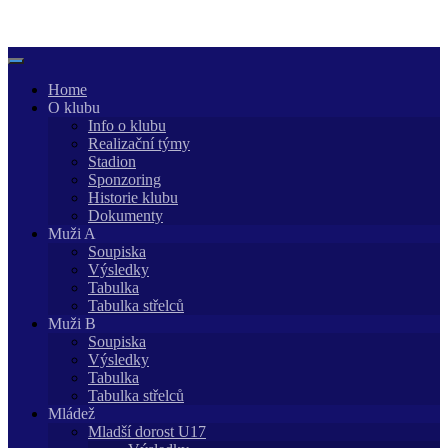
Skip
to
content
Home
O klubu
Info o klubu
Realizační týmy
Stadion
Sponzoring
Historie klubu
Dokumenty
Muži A
Soupiska
Výsledky
Tabulka
Tabulka střelců
Muži B
Soupiska
Výsledky
Tabulka
Tabulka střelců
Mládež
Mladší dorost U17