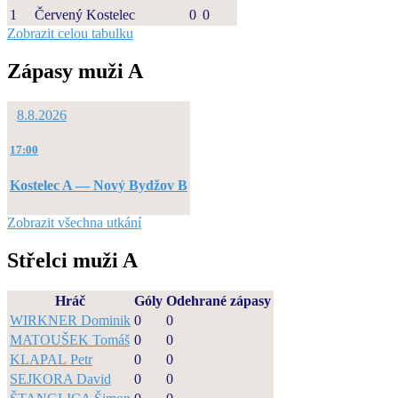
1
Červený Kostelec
0
0
Zobrazit celou tabulku
Zápasy muži A
8.8.2026
17:00
Kostelec A — Nový Bydžov B
Zobrazit všechna utkání
Střelci muži A
Hráč
Góly
Odehrané zápasy
WIRKNER Dominik
0
0
MATOUŠEK Tomáš
0
0
KLAPAL Petr
0
0
SEJKORA David
0
0