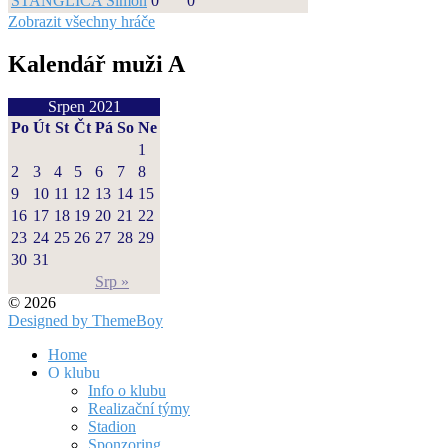
ŠTANGLICA Šimon
0
0
Zobrazit všechny hráče
Kalendář muži A
Srpen 2021
Po
Út
St
Čt
Pá
So
Ne
1
2
3
4
5
6
7
8
9
10
11
12
13
14
15
16
17
18
19
20
21
22
23
24
25
26
27
28
29
30
31
Srp »
© 2026
Designed by ThemeBoy
Home
O klubu
Info o klubu
Realizační týmy
Stadion
Sponzoring