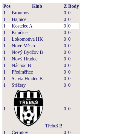
Pos
Klub
Z
Body
1
Broumov
0
0
1
Hajnice
0
0
1
Kostelec A
0
0
1
Kunčice
0
0
1
Lokomotiva HK
0
0
1
Nové Město
0
0
1
Nový Bydžov B
0
0
1
Nový Hradec
0
0
1
Náchod B
0
0
1
Předměřice
0
0
1
Slavia Hradec B
0
0
1
Stěžery
0
0
1
0
0
Třebeš B
1
Černilov
0
0