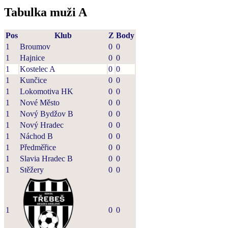
Tabulka muži A
Pos
Klub
Z
Body
1
Broumov
0
0
1
Hajnice
0
0
1
Kostelec A
0
0
1
Kunčice
0
0
1
Lokomotiva HK
0
0
1
Nové Město
0
0
1
Nový Bydžov B
0
0
1
Nový Hradec
0
0
1
Náchod B
0
0
1
Předměřice
0
0
1
Slavia Hradec B
0
0
1
Stěžery
0
0
1
0
0