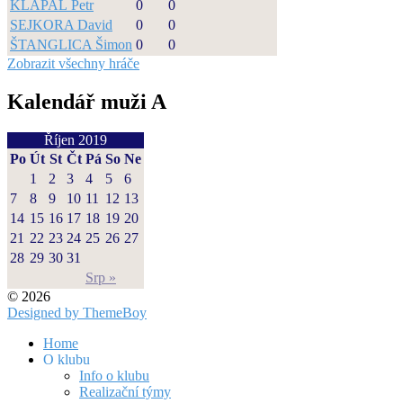
KLAPAL Petr
0
0
SEJKORA David
0
0
ŠTANGLICA Šimon
0
0
Zobrazit všechny hráče
Kalendář muži A
Říjen 2019
Po
Út
St
Čt
Pá
So
Ne
1
2
3
4
5
6
7
8
9
10
11
12
13
14
15
16
17
18
19
20
21
22
23
24
25
26
27
28
29
30
31
Srp »
© 2026
Designed by ThemeBoy
Home
O klubu
Info o klubu
Realizační týmy