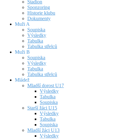
Stadion
Sponzoring
Historie klubu
Dokumenty
Muži A
Soupiska
Výsledky
Tabulka
Tabulka střelců
Muži B
Soupiska
Výsledky
Tabulka
Tabulka střelců
Mládež
Mladší dorost U17
Výsledky
Tabulka
Soupiska
Starší žáci U15
Výsledky
Tabulka
Soupiska
Mladší žáci U13
Výsledky