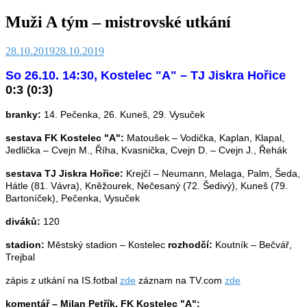
Muži A tým – mistrovské utkání
28.10.2019
28.10.2019
So 26.10. 14:30, Kostelec "A" – TJ Jiskra Hořice
0:3 (0:3)
branky:
14. Pečenka, 26. Kuneš, 29. Vysuček
sestava FK Kostelec "A":
Matoušek – Vodička, Kaplan, Klapal,
Jedlička – Cvejn M., Říha, Kvasnička, Cvejn D. – Cvejn J., Řehák
sestava TJ Jiskra Hořice:
Krejčí – Neumann, Melaga, Palm, Šeda,
Hátle (81. Vávra), Kněžourek, Nečesaný (72. Šedivý), Kuneš (79.
Bartoníček), Pečenka, Vysuček
diváků:
120
stadion:
Městský stadion – Kostelec
rozhodčí:
Koutník – Bečvář,
Trejbal
zápis z utkání na IS.fotbal
zde
záznam na TV.com
zde
komentář – Milan Petřík, FK Kostelec "A":