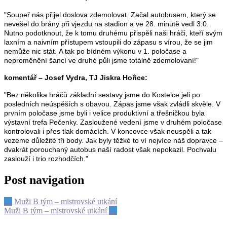
"Soupeř nás přijel doslova zdemolovat. Začal autobusem, který se
nevešel do brány při vjezdu na stadion a ve 28. minutě vedl 3:0.
Nutno podotknout, že k tomu druhému přispěli naši hráči, kteří svým
laxním a naivním přístupem vstoupili do zápasu s vírou, že se jim
nemůže nic stát. A tak po bídném výkonu v 1. poločase a
neproměnění šancí ve druhé půli jsme totálně zdemolovaní!"
komentář – Josef Vydra, TJ Jiskra Hořice:
"Bez několika hráčů základní sestavy jsme do Kostelce jeli po
posledních neúspěších s obavou. Zápas jsme však zvládli skvěle. V
prvním poločase jsme byli i velice produktivní a třešničkou byla
výstavní trefa Pečenky. Zasloužené vedení jsme v druhém poločase
kontrolovali i přes tlak domácích. V koncovce však neuspěli a tak
vezeme důležité tři body. Jak byly těžké to ví nejvíce náš dopravce –
dvakrát porouchaný autobus naší radost však nepokazil. Pochvalu
zaslouží i trio rozhodčích."
Post navigation
←
Muži B tým – mistrovské utkání
Muži B tým – mistrovské utkání
→