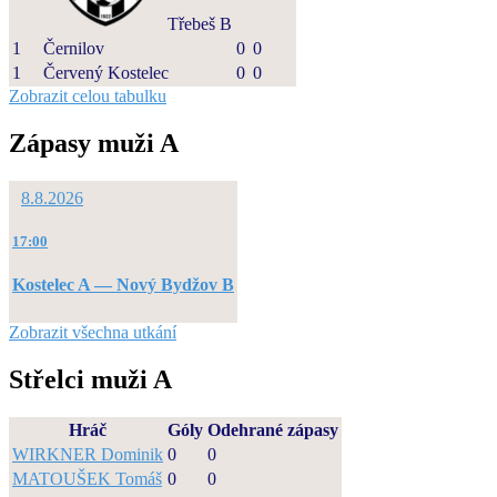
Třebeš B
1
Černilov
0
0
1
Červený Kostelec
0
0
Zobrazit celou tabulku
Zápasy muži A
8.8.2026
17:00
Kostelec A — Nový Bydžov B
Zobrazit všechna utkání
Střelci muži A
Hráč
Góly
Odehrané zápasy
WIRKNER Dominik
0
0
MATOUŠEK Tomáš
0
0