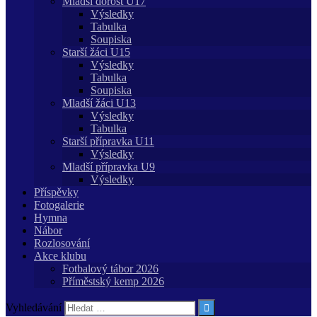
Mladší dorost U17
Výsledky
Tabulka
Soupiska
Starší žáci U15
Výsledky
Tabulka
Soupiska
Mladší žáci U13
Výsledky
Tabulka
Starší přípravka U11
Výsledky
Mladší přípravka U9
Výsledky
Příspěvky
Fotogalerie
Hymna
Nábor
Rozlosování
Akce klubu
Fotbalový tábor 2026
Příměstský kemp 2026
Vyhledávání