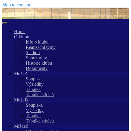
Skip to content
Home
O klubu
Info o klubu
Realizační týmy
Stadion
Sponzoring
Historie klubu
Dokumenty
Muži A
Soupiska
Výsledky
Tabulka
Tabulka střelců
Muži B
Soupiska
Výsledky
Tabulka
Tabulka střelců
Mládež