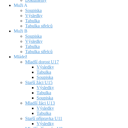
Dokumenty
Muži A
Soupiska
Výsledky
Tabulka
Tabulka střelců
Muži B
Soupiska
Výsledky
Tabulka
Tabulka střelců
Mládež
Mladší dorost U17
Výsledky
Tabulka
Soupiska
Starší žáci U15
Výsledky
Tabulka
Soupiska
Mladší žáci U13
Výsledky
Tabulka
Starší přípravka U11
Výsledky