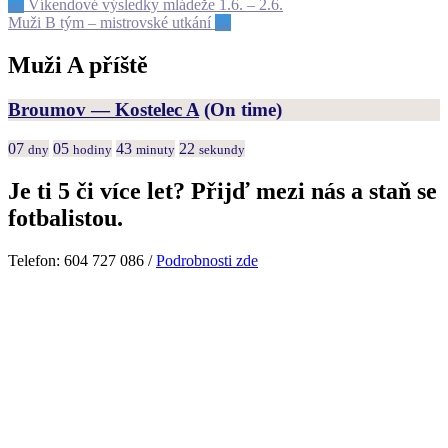
Post
←
Víkendové výsledky mládeže 1.6. – 2.6.
Muži B tým – mistrovské utkání
→
navigation
Muži A příště
Broumov — Kostelec A
(On time)
07
05
43
22
dny
hodiny
minuty
sekundy
Je ti 5 či více let? Přijď mezi nás a staň se
fotbalistou.
Telefon: 604 727 086 /
Podrobnosti zde