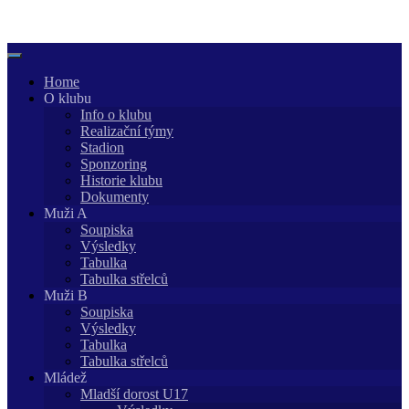
Skip
to
content
Home
O klubu
Info o klubu
Realizační týmy
Stadion
Sponzoring
Historie klubu
Dokumenty
Muži A
Soupiska
Výsledky
Tabulka
Tabulka střelců
Muži B
Soupiska
Výsledky
Tabulka
Tabulka střelců
Mládež
Mladší dorost U17