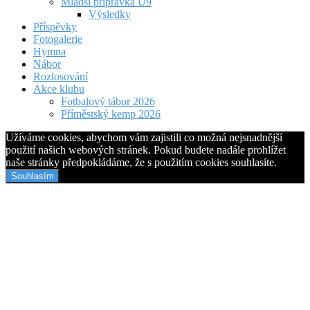
Mladší přípravka U9
Výsledky
Příspěvky
Fotogalerie
Hymna
Nábor
Rozlosování
Akce klubu
Fotbalový tábor 2026
Příměstský kemp 2026
Užíváme cookies, abychom vám zajistili co možná nejsnadnější
použití našich webových stránek. Pokud budete nadále prohlížet
naše stránky předpokládáme, že s použitím cookies souhlasíte.
Souhlasím