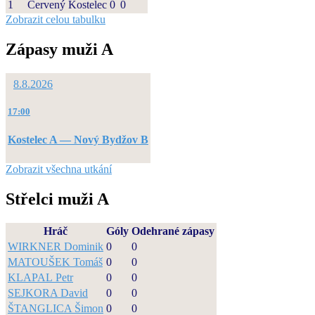
1
Červený Kostelec
0
0
Zobrazit celou tabulku
Zápasy muži A
8.8.2026
17:00
Kostelec A — Nový Bydžov B
Zobrazit všechna utkání
Střelci muži A
Hráč
Góly
Odehrané zápasy
WIRKNER Dominik
0
0
MATOUŠEK Tomáš
0
0
KLAPAL Petr
0
0
SEJKORA David
0
0
ŠTANGLICA Šimon
0
0