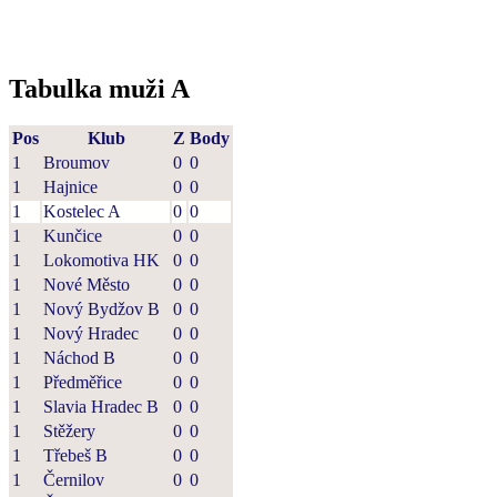
Tabulka muži A
Pos
Klub
Z
Body
1
Broumov
0
0
1
Hajnice
0
0
1
Kostelec A
0
0
1
Kunčice
0
0
1
Lokomotiva HK
0
0
1
Nové Město
0
0
1
Nový Bydžov B
0
0
1
Nový Hradec
0
0
1
Náchod B
0
0
1
Předměřice
0
0
1
Slavia Hradec B
0
0
1
Stěžery
0
0
1
Třebeš B
0
0
1
Černilov
0
0