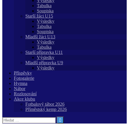
Výsledky
Tabulka
Soupiska
Starší žáci U15
Výsledky
Tabulka
Soupiska
Mladší žáci U13
Výsledky
Tabulka
Starší přípravka U11
Výsledky
Mladší přípravka U9
Výsledky
Příspěvky
Fotogalerie
Hymna
Nábor
Rozlosování
Akce klubu
Fotbalový tábor 2026
Příměstský kemp 2026
Vyhledávání