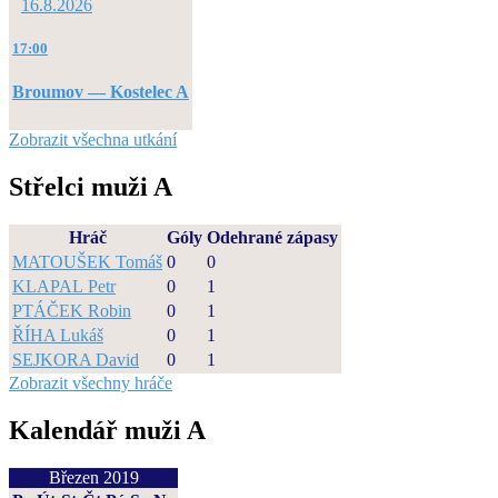
16.8.2026
17:00
Broumov — Kostelec A
Zobrazit všechna utkání
Střelci muži A
Hráč
Góly
Odehrané zápasy
MATOUŠEK Tomáš
0
0
KLAPAL Petr
0
1
PTÁČEK Robin
0
1
ŘÍHA Lukáš
0
1
SEJKORA David
0
1
Zobrazit všechny hráče
Kalendář muži A
Březen 2019