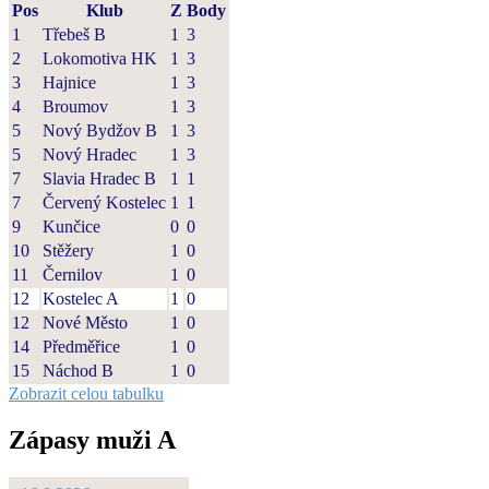
Pos
Klub
Z
Body
1
Třebeš B
1
3
2
Lokomotiva HK
1
3
3
Hajnice
1
3
4
Broumov
1
3
5
Nový Bydžov B
1
3
5
Nový Hradec
1
3
7
Slavia Hradec B
1
1
7
Červený Kostelec
1
1
9
Kunčice
0
0
10
Stěžery
1
0
11
Černilov
1
0
12
Kostelec A
1
0
12
Nové Město
1
0
14
Předměřice
1
0
15
Náchod B
1
0
Zobrazit celou tabulku
Zápasy muži A