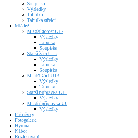
Soupiska
Výsledky
Tabulka
Tabulka střelců
Mládež
Mladší dorost U17
Výsledky
Tabulka
Soupiska
Starší žáci U15
Výsledky
Tabulka
Soupiska
Mladší žáci U13
Výsledky
Tabulka
Starší přípravka U11
Výsledky
Mladší přípravka U9
Výsledky
Příspěvky
Fotogalerie
Hymna
Nábor
Rozlosování