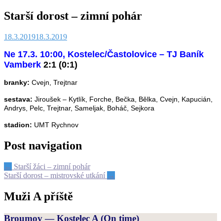
Starší dorost – zimní pohár
18.3.2019
18.3.2019
Ne 17.3. 10:00, Kostelec/Častolovice – TJ Baník
Vamberk
2:1 (0:1)
branky:
Cvejn, Trejtnar
sestava:
Jiroušek – Kytlík, Forche, Bečka, Bělka, Cvejn, Kapucián,
Andrys, Pelc, Trejtnar, Sameljak, Boháč, Sejkora
stadion:
UMT Rychnov
Post navigation
←
Starší žáci – zimní pohár
Starší dorost – mistrovské utkání
→
Muži A příště
Broumov — Kostelec A
(On time)