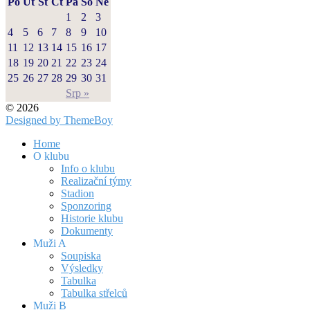
Po
Út
St
Čt
Pá
So
Ne
1
2
3
4
5
6
7
8
9
10
11
12
13
14
15
16
17
18
19
20
21
22
23
24
25
26
27
28
29
30
31
Srp »
© 2026
Designed by ThemeBoy
Home
O klubu
Info o klubu
Realizační týmy
Stadion
Sponzoring
Historie klubu
Dokumenty
Muži A
Soupiska
Výsledky
Tabulka
Tabulka střelců
Muži B