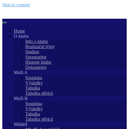
Skip to content
Home
O klubu
Info o klubu
Realizační týmy
Stadion
Sponzoring
Historie klubu
Dokumenty
Muži A
Soupiska
Výsledky
Tabulka
Tabulka střelců
Muži B
Soupiska
Výsledky
Tabulka
Tabulka střelců
Mládež