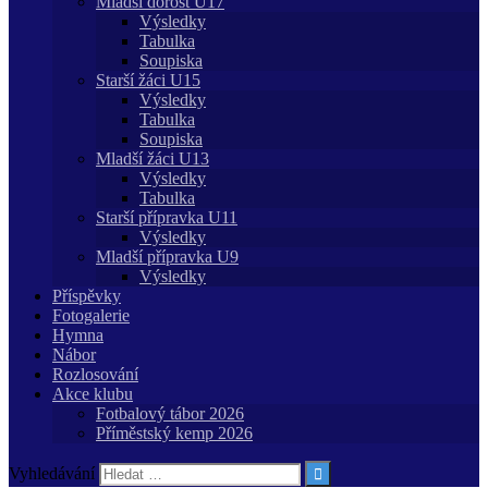
Mladší dorost U17
Výsledky
Tabulka
Soupiska
Starší žáci U15
Výsledky
Tabulka
Soupiska
Mladší žáci U13
Výsledky
Tabulka
Starší přípravka U11
Výsledky
Mladší přípravka U9
Výsledky
Příspěvky
Fotogalerie
Hymna
Nábor
Rozlosování
Akce klubu
Fotbalový tábor 2026
Příměstský kemp 2026
Vyhledávání