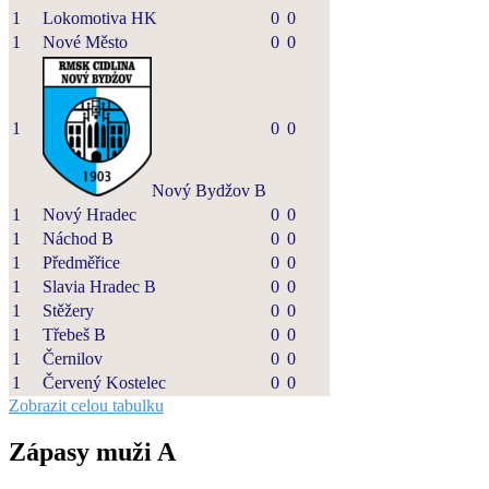
1
Lokomotiva HK
0
0
1
Nové Město
0
0
1
0
0
Nový Bydžov B
1
Nový Hradec
0
0
1
Náchod B
0
0
1
Předměřice
0
0
1
Slavia Hradec B
0
0
1
Stěžery
0
0
1
Třebeš B
0
0
1
Černilov
0
0
1
Červený Kostelec
0
0
Zobrazit celou tabulku
Zápasy muži A