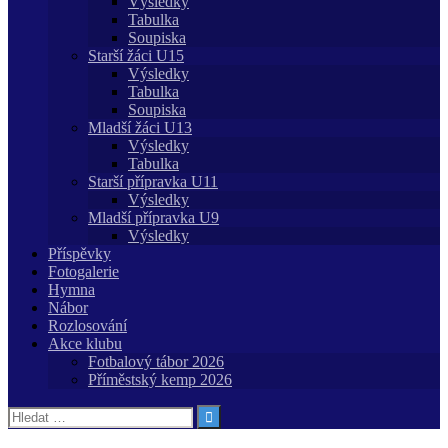
Výsledky
Tabulka
Soupiska
Starší žáci U15
Výsledky
Tabulka
Soupiska
Mladší žáci U13
Výsledky
Tabulka
Starší přípravka U11
Výsledky
Mladší přípravka U9
Výsledky
Příspěvky
Fotogalerie
Hymna
Nábor
Rozlosování
Akce klubu
Fotbalový tábor 2026
Příměstský kemp 2026
Vyhledávání