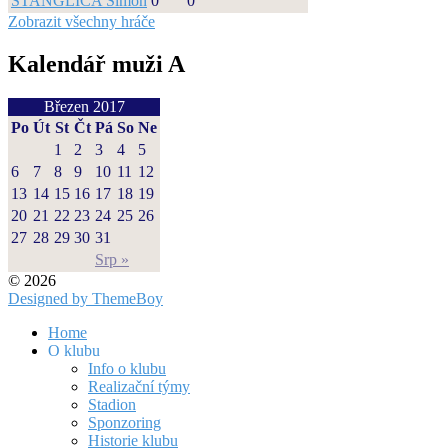
ŠTANGLICA Šimon
0
0
Zobrazit všechny hráče
Kalendář muži A
Březen 2017
Po
Út
St
Čt
Pá
So
Ne
1
2
3
4
5
6
7
8
9
10
11
12
13
14
15
16
17
18
19
20
21
22
23
24
25
26
27
28
29
30
31
Srp »
© 2026
Designed by ThemeBoy
Home
O klubu
Info o klubu
Realizační týmy
Stadion
Sponzoring
Historie klubu