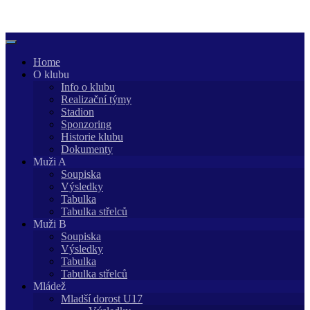
Skip
to
content
Home
O klubu
Info o klubu
Realizační týmy
Stadion
Sponzoring
Historie klubu
Dokumenty
Muži A
Soupiska
Výsledky
Tabulka
Tabulka střelců
Muži B
Soupiska
Výsledky
Tabulka
Tabulka střelců
Mládež
Mladší dorost U17