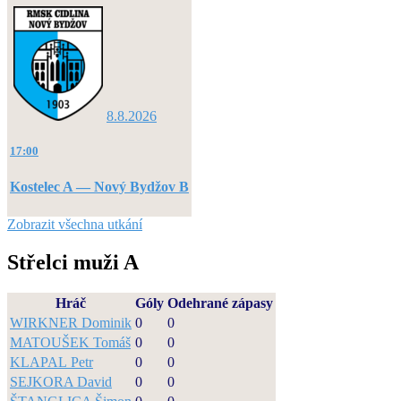
8.8.2026
17:00
Kostelec A — Nový Bydžov B
Zobrazit všechna utkání
Střelci muži A
Hráč
Góly
Odehrané zápasy
WIRKNER Dominik
0
0
MATOUŠEK Tomáš
0
0
KLAPAL Petr
0
0
SEJKORA David
0
0