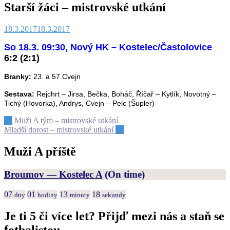
Starší žáci – mistrovské utkání
18.3.2017
18.3.2017
So 18.3. 09:30, Nový HK –
Kostelec/Častolovice
6
:2 (2:1)
Branky:
23. a 57.Cvejn
Sestava:
Rejchrt – Jirsa, Bečka, Boháč, Říčař – Kytlík, Novotný –
Tichý (Hovorka), Andrys, Cvejn – Pelc (Šupler)
Post
←
Muži A tým – mistrovské utkání
Mladší dorost – mistrovské utkání
→
navigation
Muži A příště
Broumov — Kostelec A
(On time)
07
01
13
18
dny
hodiny
minuty
sekundy
Je ti 5 či více let? Přijď mezi nás a staň se
fotbalistou.