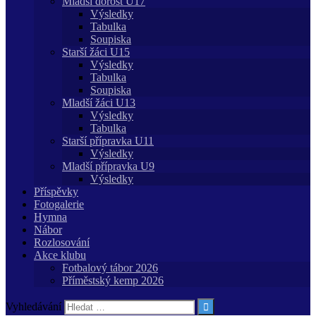
Mladší dorost U17
Výsledky
Tabulka
Soupiska
Starší žáci U15
Výsledky
Tabulka
Soupiska
Mladší žáci U13
Výsledky
Tabulka
Starší přípravka U11
Výsledky
Mladší přípravka U9
Výsledky
Příspěvky
Fotogalerie
Hymna
Nábor
Rozlosování
Akce klubu
Fotbalový tábor 2026
Příměstský kemp 2026
Vyhledávání