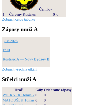
Černilov
1
Červený Kostelec
0
0
Zobrazit celou tabulku
Zápasy muži A
8.8.2026
17:00
Kostelec A — Nový Bydžov B
Zobrazit všechna utkání
Střelci muži A
Hráč
Góly
Odehrané zápasy
WIRKNER Dominik
0
0
MATOUŠEK Tomáš
0
0