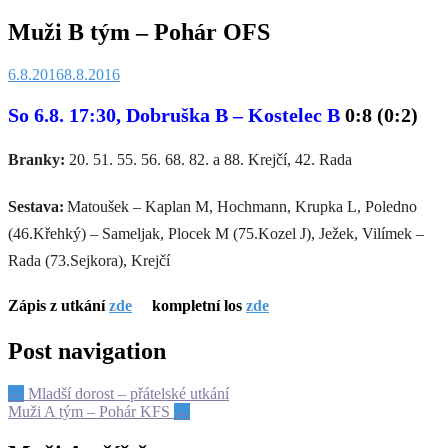
Muži B tým – Pohár OFS
6.8.2016
8.8.2016
So 6.8. 17:30, Dobruška B –
Kostelec B
0:8 (0:2)
Branky:
20. 51. 55. 56. 68. 82. a 88. Krejčí, 42. Rada
Sestava
:
Matoušek – Kaplan M, Hochmann, Krupka L, Poledno
(46.Křehký) – Sameljak, Plocek M (75.Kozel J), Ježek, Vilímek –
Rada (73.Sejkora), Krejčí
Zápis z utkání
zde
kompletní los
zde
Post navigation
←
Mladší dorost – přátelské utkání
Muži A tým – Pohár KFS
→