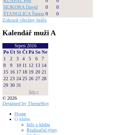
KLAPAL Petr
0
0
SEJKORA David
0
0
ŠTANGLICA Šimon
0
0
Zobrazit všechny hráče
Kalendář muži A
Srpen 2016
Po
Út
St
Čt
Pá
So
Ne
1
2
3
4
5
6
7
8
9
10
11
12
13
14
15
16
17
18
19
20
21
22
23
24
25
26
27
28
29
30
31
Srp »
© 2026
Designed by ThemeBoy
Home
O klubu
Info o klubu
Realizační týmy