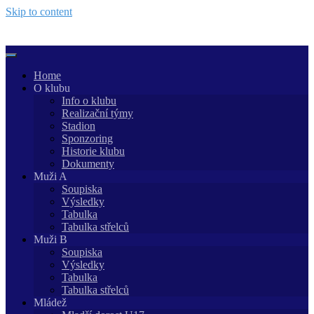
Skip to content
Home
O klubu
Info o klubu
Realizační týmy
Stadion
Sponzoring
Historie klubu
Dokumenty
Muži A
Soupiska
Výsledky
Tabulka
Tabulka střelců
Muži B
Soupiska
Výsledky
Tabulka
Tabulka střelců
Mládež