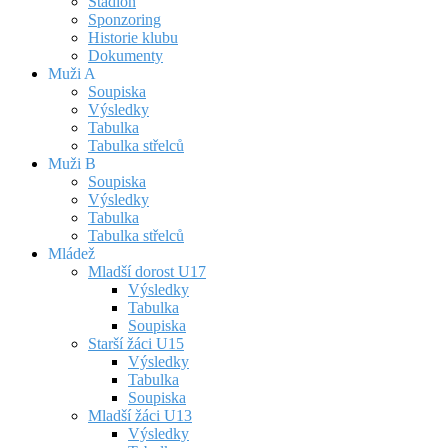
Stadion
Sponzoring
Historie klubu
Dokumenty
Muži A
Soupiska
Výsledky
Tabulka
Tabulka střelců
Muži B
Soupiska
Výsledky
Tabulka
Tabulka střelců
Mládež
Mladší dorost U17
Výsledky
Tabulka
Soupiska
Starší žáci U15
Výsledky
Tabulka
Soupiska
Mladší žáci U13
Výsledky