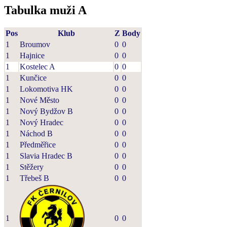
Tabulka muži A
Pos
Klub
Z
Body
1
Broumov
0
0
1
Hajnice
0
0
1
Kostelec A
0
0
1
Kunčice
0
0
1
Lokomotiva HK
0
0
1
Nové Město
0
0
1
Nový Bydžov B
0
0
1
Nový Hradec
0
0
1
Náchod B
0
0
1
Předměřice
0
0
1
Slavia Hradec B
0
0
1
Stěžery
0
0
1
Třebeš B
0
0
1
0
0