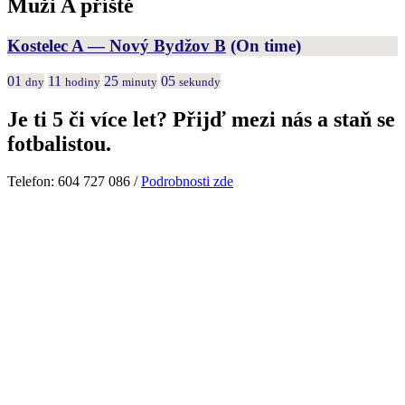
Muži A příště
Kostelec A — Nový Bydžov B
(On time)
01
11
25
05
dny
hodiny
minuty
sekundy
Je ti 5 či více let? Přijď mezi nás a staň se
fotbalistou.
Telefon: 604 727 086 /
Podrobnosti zde