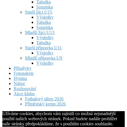
Tabulka
Soupiska
Starší žáci U15
Výsledky
Tabulka
Soupiska
Mladší žáci U13
Výsledky
Tabulka
Starší přípravka U11
Výsledky
Mladší přípravka U9
Výsledky
Příspěvky
Fotogalerie
Hymna
Nábor
Rozlosování
Akce klubu
Fotbalový tábor 2026
Příměstský kemp 2026
Užíváme cookies, abychom vám zajistili co možná nejsnadnější
použití našich webových stránek. Pokud budete nadále prohlížet
naše stránky předpokládáme, že s použitím cookies souhlasíte.