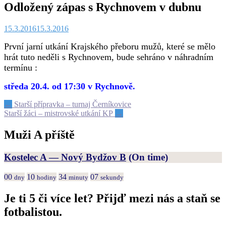
Odložený zápas s Rychnovem v dubnu
15.3.2016
15.3.2016
První jarní utkání Krajského přeboru mužů, které se mělo
hrát tuto neděli s Rychnovem, bude sehráno v náhradním
termínu :
středa 20.4. od 17:30 v Rychnově.
Post
←
Starší přípravka – turnaj Černíkovice
Starší žáci – mistrovské utkání KP
→
navigation
Muži A příště
Kostelec A — Nový Bydžov B
(On time)
00
10
34
07
dny
hodiny
minuty
sekundy
Je ti 5 či více let? Přijď mezi nás a staň se
fotbalistou.