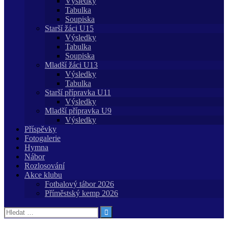
Výsledky
Tabulka
Soupiska
Starší žáci U15
Výsledky
Tabulka
Soupiska
Mladší žáci U13
Výsledky
Tabulka
Starší přípravka U11
Výsledky
Mladší přípravka U9
Výsledky
Příspěvky
Fotogalerie
Hymna
Nábor
Rozlosování
Akce klubu
Fotbalový tábor 2026
Příměstský kemp 2026
Vyhledávání