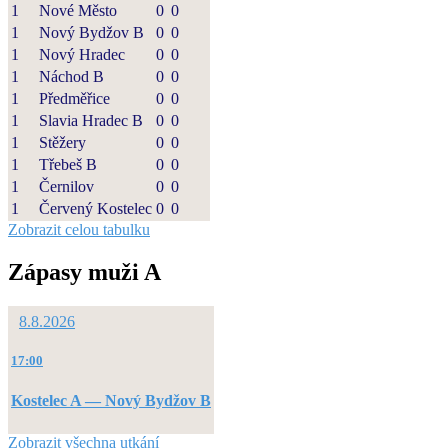
1
Nové Město
0
0
1
Nový Bydžov B
0
0
1
Nový Hradec
0
0
1
Náchod B
0
0
1
Předměřice
0
0
1
Slavia Hradec B
0
0
1
Stěžery
0
0
1
Třebeš B
0
0
1
Černilov
0
0
1
Červený Kostelec
0
0
Zobrazit celou tabulku
Zápasy muži A
8.8.2026
17:00
Kostelec A — Nový Bydžov B
Zobrazit všechna utkání