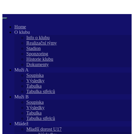
Skip
to
content
Home
O klubu
Info o klubu
Realizační týmy
Stadion
Sponzoring
Historie klubu
Dokumenty
Muži A
Soupiska
Výsledky
Tabulka
Tabulka střelců
Muži B
Soupiska
Výsledky
Tabulka
Tabulka střelců
Mládež
Mladší dorost U17