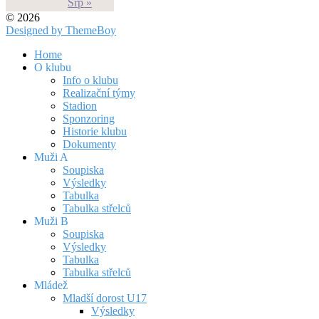
Srp »
© 2026
Designed by ThemeBoy
Home
O klubu
Info o klubu
Realizační týmy
Stadion
Sponzoring
Historie klubu
Dokumenty
Muži A
Soupiska
Výsledky
Tabulka
Tabulka střelců
Muži B
Soupiska
Výsledky
Tabulka
Tabulka střelců
Mládež
Mladší dorost U17
Výsledky