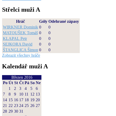
Střelci muži A
Hráč
Góly
Odehrané zápasy
WIRKNER Dominik
0
0
MATOUŠEK Tomáš
0
0
KLAPAL Petr
0
0
SEJKORA David
0
0
ŠTANGLICA Šimon
0
0
Zobrazit všechny hráče
Kalendář muži A
Březen 2016
Po
Út
St
Čt
Pá
So
Ne
1
2
3
4
5
6
7
8
9
10
11
12
13
14
15
16
17
18
19
20
21
22
23
24
25
26
27
28
29
30
31