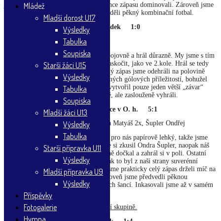
Mládež
jsme se zklidnili a poté jsme až do konce zápasu dominovali. Zároveň jsme
hned v úvodním zápase „áčka“ předváděli pěkný kombinační fotbal.
Mladší dorost U17
Kostelec/Častolovice A – Borohrádek 1:0
Výsledky
Tabulka
Branka: Sejkora Dominik
Soupiska
Soupeř dnes opět vstoupil do zápasu bojovně a hrál důrazně. My jsme s tím
tentokrát počítali, nenechali jsme se zaskočit, jako ve 2.kole. Hrál se tedy
Starší žáci U15
bojovný zápas, my jsme byli lepší, celý zápas jsme odehráli na polovině
Výsledky
soupeře, vytvořili jsme si několik slibných gólových příležitostí, bohužel
nás opět trápilo zakončení. Soupeř si vytvořil pouze jeden větší „závar“
Tabulka
před naší brankou, nakonec jsme těsně, ale zaslouženě vyhráli.
Soupiska
Kostelec/Častolovice A – Rokytnice v O. h. 5:1
Mladší žáci U13
Výsledky
Branky: Sejkora Dominik 2x, Kijonka Matyáš 2x, Šupler Ondřej
Tabulka
Poslední zápas v základní skupině byl pro nás papírově lehký, takže jsme
zkusili změny v sestavě. Roli brankáře si zkusil Ondra Šupler, naopak náš
Starší přípravka U11
stálý brankář Martin Cejpek se konečně dočkal a zahrál si v poli. Ostatní
Výsledky
kluci si také vyzkoušeli jiné posty. I tak to byl z naší strany suverénní
výkon. Nepřeháním, když řeknu, že jsme prakticky celý zápas drželi míč na
Mladší přípravka U9
kopačkách a soupeři ho nepůjčili. Zároveň jsme předvedli pěknou
Výsledky
kombinační hru se spoustou zahozených šancí. Inkasovali jsme až v samém
závěru utkání.
Příspěvky
Fotogalerie
A tým tedy obsadil 1. místo v základní skupině.
Hymna