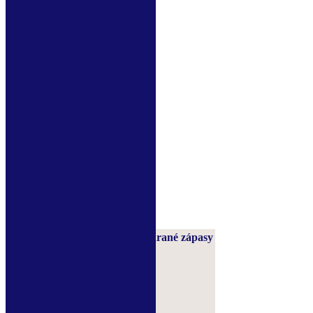
1
Červený Kostelec
0
0
Zobrazit celou tabulku
Zápasy muži A
8.8.2026
17:00
Kostelec A — Nový Bydžov B
Zobrazit všechna utkání
Střelci muži A
Hráč
Góly
Odehrané zápasy
WIRKNER Dominik
0
0
MATOUŠEK Tomáš
0
0
KLAPAL Petr
0
0
SEJKORA David
0
0