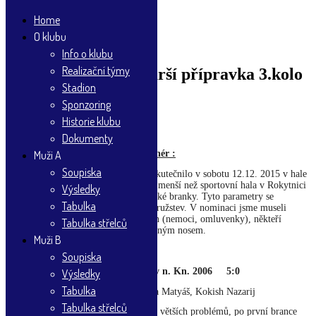
Home
O klubu
Skip
Info o klubu
to
content
Realizační týmy
Zimní halová liga starší přípravka 3.kolo
Stadion
Sponzoring
17.12.2015
26.1.2016
Historie klubu
so 12.12. turnaj Opočno
.
Dokumenty
Muži A
Komentář – Miroslav Hovorka, trenér :
Soupiska
Další, v pořadí již 3. kolo ZHL, se uskutečnilo v sobotu 12.12. 2015 v hale
SPŠZ v Opočně. Tato hala je celkově menší než sportovní hala v Rokytnici
Výsledky
a zároveň se hrálo na menší házenkářské branky. Tyto parametry se
Tabulka
projevily na herním projevu většiny družstev. V nominaci jsme museli
udělat na poslední chvíli několik změn (nemoci, omluvenky), někteří
Tabulka střelců
„srdcaři“ hráli lehce nachlazení s ucpaným nosem.
Muži B
Základní skupiny:
Soupiska
Kostelec/Častolovice A – Rychnov n. Kn. 2006 5:0
Výsledky
Tabulka
Branky: Sejkora Dominik 3x, Kijonka Matyáš, Kokish Nazarij
Tabulka střelců
Dnes jsme rychnovské 06 přehráli bez větších problémů, po první brance