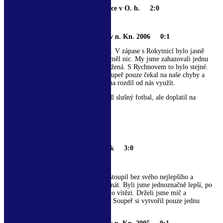
Kostelec/Častolovice B – Rokytnice v O. h. 2:0
Branky: Kuzba Tomáš, Solar Ondřej
Kostelec/Častolovice B – Rychnov n. Kn. 2006 0:1
I dnes se „béčko“ postupně zlepšovalo. V zápase s Rokytnicí bylo jasně
lepší, hrálo na jednu bránu, soupeř neměl nic. My jsme zahazovali jednu
šanci za druhou, ale výhra byla zasloužená. S Rychnovem to bylo stejné.
My jsme kombinovali a drželi míč, soupeř pouze čekal na naše chyby a
bránil. Bohužel jednu chybu dokázal na rozdíl od nás využít.
Celkově nás B tým překvapil, předvedl slušný fotbal, ale doplatil na
nepřesné zakončení.
Dnes celkově 6. místo.
Skupina o 1. – 4. místo:
Kostelec/Častolovice A – Vamberk 3:0
Branky: Sejkora Dominik 3x
Jak jsem se již zmínil, soupeř dnes nastoupil bez svého nejlepšího a
rozdílového hráče Tobišky a bylo to znát. Byli jsme jednoznačně lepší, po
první vstřelené brance nebylo pochyb o vítězi. Drželi jsme míč a
kombinovali, hrálo se na jednu bránu. Soupeř si vytvořil pouze jednu
„tutovku“, kterou neproměnil.