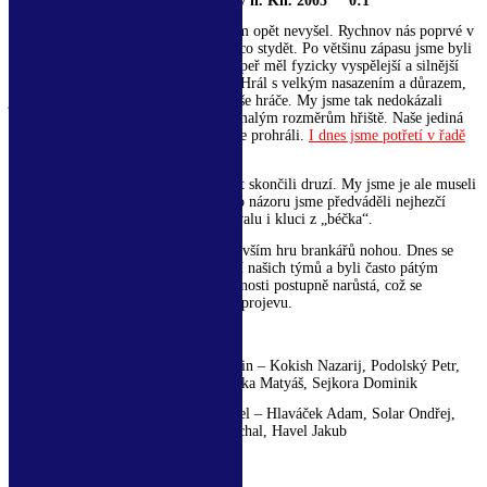
Kostelec/Častolovice A – Rychnov n. Kn. 2005 0:1
Zápas o celkové 1. místo v turnaji nám opět nevyšel. Rychnov nás poprvé v
sezoně porazil, ale my se nemáme za co stydět. Po většinu zápasu jsme byli
lepší, snažili jsme se hrát a tvořit, soupeř měl fyzicky vyspělejší a silnější
hráče, na čemž postavil svou taktiku. Hrál s velkým nasazením a důrazem,
jezdil po „zadku“, včas dostupoval naše hráče. My jsme tak nedokázali
využít naši fotbalovost i vzhledem k malým rozměrům hřiště. Naše jediná
hrubá chyba byla potrestána a tak jsme prohráli.
I dnes jsme potřetí v řadě
obsadili celkové 2. místo.
Po turnaji byli kluci zklamaní, že opět skončili druzí. My jsme je ale museli
za dnešní výkony pochválit. Dle mého názoru jsme předváděli nejhezčí
fotbal. Za herní projev zaslouží pochvalu i kluci z „béčka“.
My trenéři pozitivně hodnotíme především hru brankářů nohou. Dnes se
zapojovali do rozehrávky a kombinací našich týmů a byli často pátým
hráčem v poli. Jejich jistota v této činnosti postupně narůstá, což se
pozitivně odráží na celkovém herním projevu.
Sestavy:
Kostelec/Častolovice A:
Cejpek Martin – Kokish Nazarij, Podolský Petr,
Lingr Dominik, Šupler Ondřej, Kijonka Matyáš, Sejkora Dominik
Kostelec/Častolovice B:
Šimon Daniel – Hlaváček Adam, Solar Ondřej,
Kuzba Tomáš, Žežule Jan, Plocek Michal, Havel Jakub
Fotogalerie z turnaje
zde