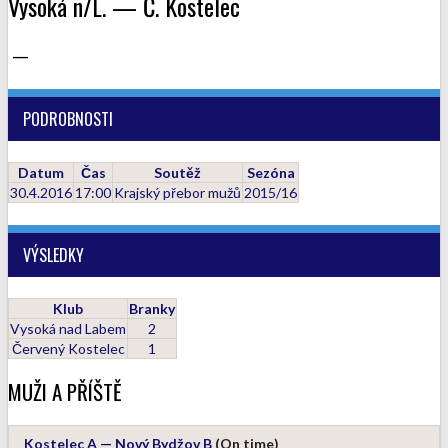
Vysoká n/L. — Č. Kostelec
—
PODROBNOSTI
Datum
Čas
Soutěž
Sezóna
30.4.2016
17:00
Krajský přebor mužů
2015/16
VÝSLEDKY
Klub
Branky
Vysoká nad Labem
2
Červený Kostelec
1
MUŽI A PŘÍŠTĚ
Kostelec A — Nový Bydžov B
(On time)