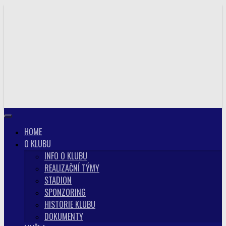
Skip
to
content
HOME
O KLUBU
INFO O KLUBU
REALIZAČNÍ TÝMY
STADION
SPONZORING
HISTORIE KLUBU
DOKUMENTY