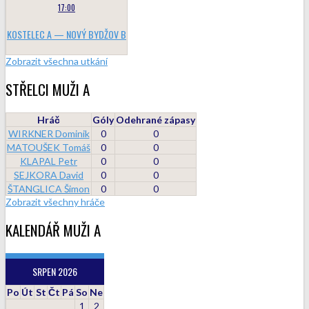
17:00
KOSTELEC A — NOVÝ BYDŽOV B
Zobrazit všechna utkání
STŘELCI MUŽI A
Hráč
Góly
Odehrané zápasy
WIRKNER Dominik
0
0
MATOUŠEK Tomáš
0
0
KLAPAL Petr
0
0
SEJKORA David
0
0
ŠTANGLICA Šimon
0
0
Zobrazit všechny hráče
KALENDÁŘ MUŽI A
SRPEN 2026
Po
Út
St
Čt
Pá
So
Ne
1
2