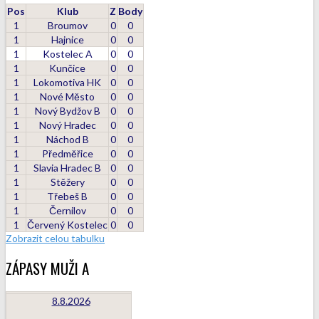
Pos
Klub
Z
Body
1
Broumov
0
0
1
Hajnice
0
0
1
Kostelec A
0
0
1
Kunčice
0
0
1
Lokomotiva HK
0
0
1
Nové Město
0
0
1
Nový Bydžov B
0
0
1
Nový Hradec
0
0
1
Náchod B
0
0
1
Předměřice
0
0
1
Slavia Hradec B
0
0
1
Stěžery
0
0
1
Třebeš B
0
0
1
Černilov
0
0
1
Červený Kostelec
0
0
Zobrazit celou tabulku
ZÁPASY MUŽI A
8.8.2026