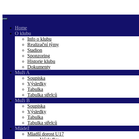
Skip
to
content
Home
O klubu
Info o klubu
Realizační týmy
Stadion
Sponzoring
Historie klubu
Dokumenty
Muži A
Soupiska
Výsledky
Tabulka
Tabulka střelců
Muži B
Soupiska
Výsledky
Tabulka
Tabulka střelců
Mládež
Mladší dorost U17