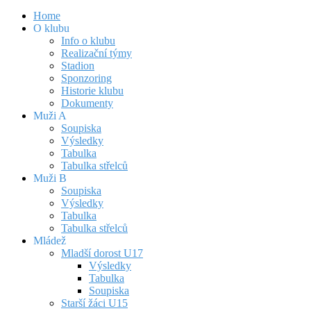
Home
O klubu
Info o klubu
Realizační týmy
Stadion
Sponzoring
Historie klubu
Dokumenty
Muži A
Soupiska
Výsledky
Tabulka
Tabulka střelců
Muži B
Soupiska
Výsledky
Tabulka
Tabulka střelců
Mládež
Mladší dorost U17
Výsledky
Tabulka
Soupiska
Starší žáci U15