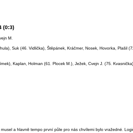
 (0:3)
vejn M.
hula), Suk (46. Vidlička), Štěpánek, Kráčmer, Nosek, Hovorka, Plašil (7
límek), Kaplan, Holman (61. Plocek M.), Ježek, Cvejn J. (75. Kvasnička
musel a hlavně tempo první půle pro nás chvílemi bylo vražedné. Logic