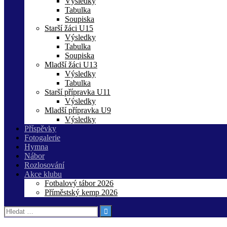
Výsledky
Tabulka
Soupiska
Starší žáci U15
Výsledky
Tabulka
Soupiska
Mladší žáci U13
Výsledky
Tabulka
Starší přípravka U11
Výsledky
Mladší přípravka U9
Výsledky
Příspěvky
Fotogalerie
Hymna
Nábor
Rozlosování
Akce klubu
Fotbalový tábor 2026
Příměstský kemp 2026
Vyhledávání