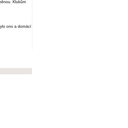
dměnou. Klukům
ebylo ono a domácí