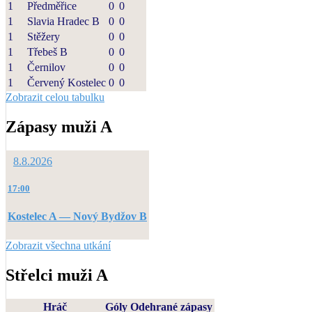
1
Předměřice
0
0
1
Slavia Hradec B
0
0
1
Stěžery
0
0
1
Třebeš B
0
0
1
Černilov
0
0
1
Červený Kostelec
0
0
Zobrazit celou tabulku
Zápasy muži A
8.8.2026
17:00
Kostelec A — Nový Bydžov B
Zobrazit všechna utkání
Střelci muži A
Hráč
Góly
Odehrané zápasy