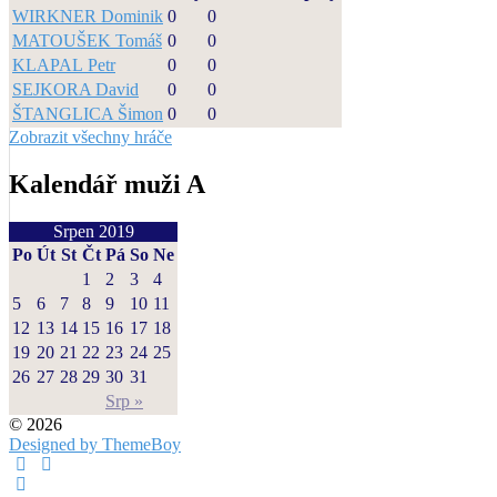
WIRKNER Dominik
0
0
MATOUŠEK Tomáš
0
0
KLAPAL Petr
0
0
SEJKORA David
0
0
ŠTANGLICA Šimon
0
0
Zobrazit všechny hráče
Kalendář muži A
Srpen 2019
Po
Út
St
Čt
Pá
So
Ne
1
2
3
4
5
6
7
8
9
10
11
12
13
14
15
16
17
18
19
20
21
22
23
24
25
26
27
28
29
30
31
Srp »
© 2026
Designed by ThemeBoy