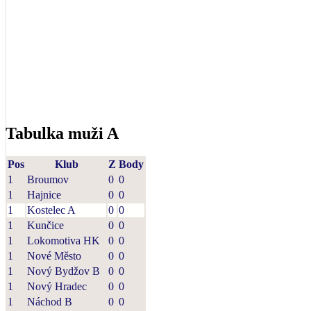
Tabulka muži A
Pos
Klub
Z
Body
1
Broumov
0
0
1
Hajnice
0
0
1
Kostelec A
0
0
1
Kunčice
0
0
1
Lokomotiva HK
0
0
1
Nové Město
0
0
1
Nový Bydžov B
0
0
1
Nový Hradec
0
0
1
Náchod B
0
0