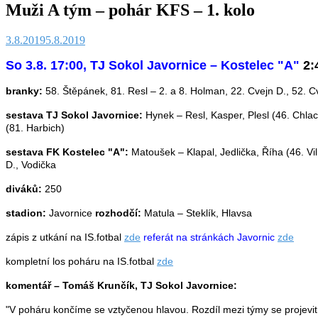
Muži A tým – pohár KFS – 1. kolo
3.8.2019
5.8.2019
So 3.8. 17:00, TJ Sokol Javornice – Kostelec "A"
2:4
branky:
58. Štěpánek, 81. Resl –
2. a 8. Holman, 22. Cvejn D., 52. C
sestava TJ Sokol Javornice:
Hynek – Resl, Kasper, Plesl (46. Chlac
(81. Harbich)
sestava FK Kostelec "A":
Matoušek – Klapal, Jedlička, Říha (46. Vi
D., Vodička
diváků:
250
stadion:
Javornice
rozhodčí:
Matula – Steklík, Hlavsa
zápis z utkání na IS.fotbal
zde
referát na stránkách Javornic
zde
kompletní los poháru na IS.fotbal
zde
komentář –
Tomáš Krunčík
, TJ Sokol Javornice:
"V poháru končíme se vztyčenou hlavou. Rozdíl mezi týmy se projevit 