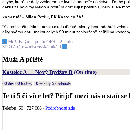
chyby, které se daly vzhledem ke kvalitě soupeře očekávat. Druhý p
děkuji za bojovný výkon a hostům gratuluji k postupu, který si ale mo
komentář – Milan Petřík, FK Kostelec "A"
:
"Až na slabší pětiminutovku okolo třicáté minuty jsme odehráli velmi 
díky svému daru makat celých 90 minut zaslouženě snížili na konečný
Post
←
Muži B tým – pohár OFS – 2. kolo
Muži A tým – mistrovské utkání
→
navigation
Muži A příště
Kostelec A — Nový Bydžov B
(On time)
00
00
19
57
dny
hodiny
minuty
sekundy
Je ti 5 či více let? Přijď mezi nás a staň se 
Telefon: 604 727 086 /
Podrobnosti zde