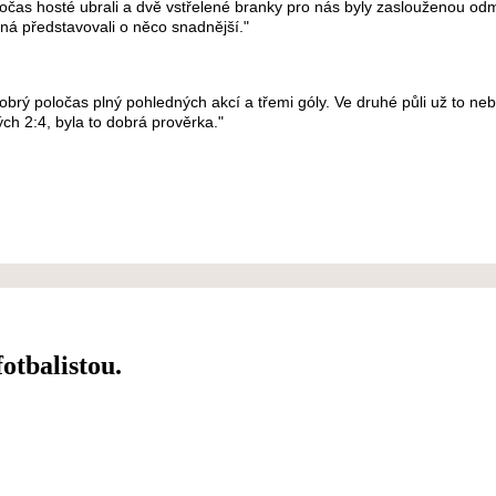
oločas hosté ubrali a dvě vstřelené branky pro nás byly zaslouženou o
žná představovali o něco snadnější."
dobrý poločas plný pohledných akcí a třemi góly. Ve druhé půli už to n
ch 2:4, byla to dobrá prověrka."
fotbalistou.