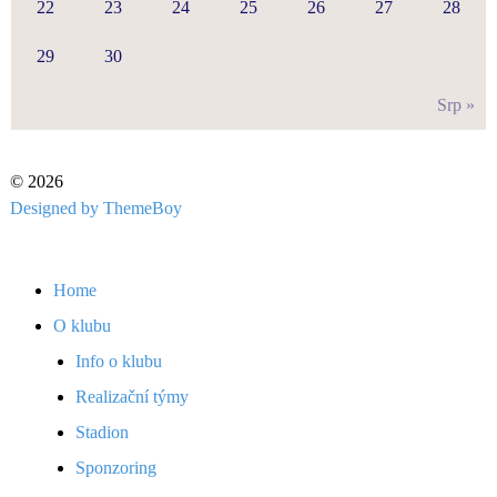
22
23
24
25
26
27
28
29
30
Srp »
© 2026
Designed by ThemeBoy
Home
O klubu
Info o klubu
Realizační týmy
Stadion
Sponzoring