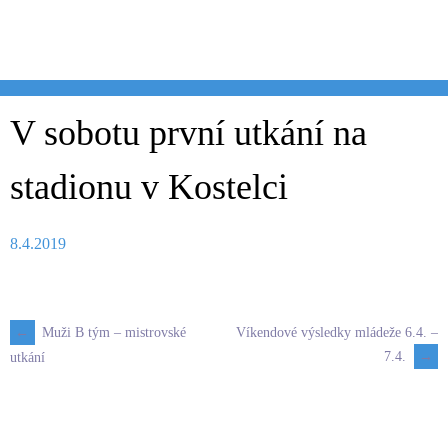
Skip
to
content
V sobotu první utkání na
stadionu v Kostelci
8.4.2019
←
Muži B tým – mistrovské
Víkendové výsledky mládeže 6.4. –
Post
7.4.
→
utkání
navigation