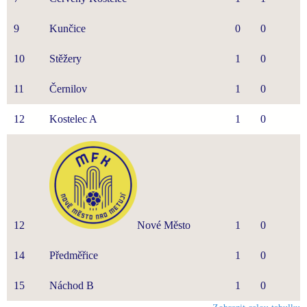
9
Kunčice
0
0
10
Stěžery
1
0
11
Černilov
1
0
12
Kostelec A
1
0
12
Nové Město
1
0
14
Předměřice
1
0
15
Náchod B
1
0