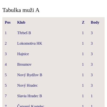
Tabulka muži A
Pos
Klub
Z
Body
1
Třebeš B
1
3
2
Lokomotiva HK
1
3
3
Hajnice
1
3
4
Broumov
1
3
5
Nový Bydžov B
1
3
5
Nový Hradec
1
3
7
Slavia Hradec B
1
1
7
Červený Kostelec
1
1