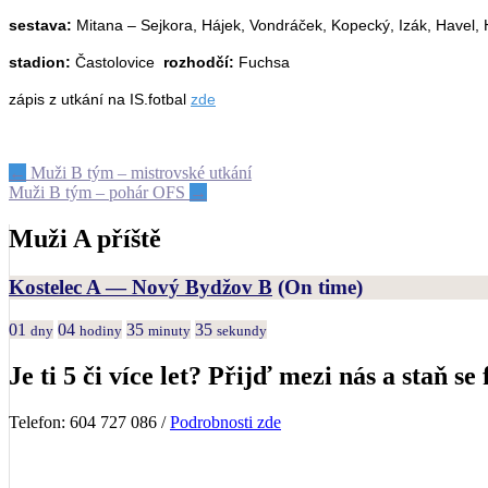
sestava:
Mitana – Sejkora, Hájek, Vondráček, Kopecký, Izák, Havel, H
stadion:
Častolovice
rozhodčí:
Fuchsa
zápis z utkání na IS.fotbal
zde
Post
←
Muži B tým – mistrovské utkání
Muži B tým – pohár OFS
→
navigation
Muži A příště
Kostelec A — Nový Bydžov B
(On time)
01
04
35
35
dny
hodiny
minuty
sekundy
Je ti 5 či více let? Přijď mezi nás a staň se 
Telefon: 604 727 086 /
Podrobnosti zde