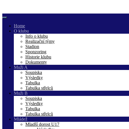
Skip
to
content
Home
O klubu
Info o klubu
Realizační týmy
Stadion
Sponzoring
Historie klubu
Dokumenty
Muži A
Soupiska
Výsledky
Tabulka
Tabulka střelců
Muži B
Soupiska
Výsledky
Tabulka
Tabulka střelců
Mládež
Mladší dorost U17