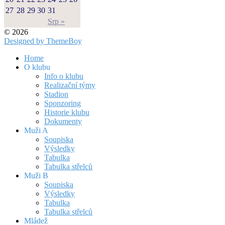
27
28
29
30
31
Srp »
© 2026
Designed by ThemeBoy
Home
O klubu
Info o klubu
Realizační týmy
Stadion
Sponzoring
Historie klubu
Dokumenty
Muži A
Soupiska
Výsledky
Tabulka
Tabulka střelců
Muži B
Soupiska
Výsledky
Tabulka
Tabulka střelců
Mládež