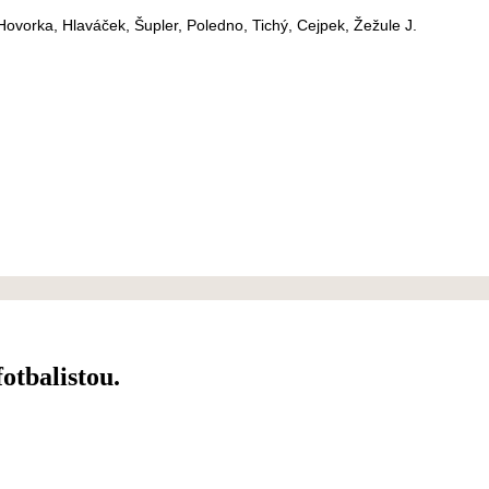
ovorka, Hlaváček, Šupler, Poledno, Tichý, Cejpek, Žežule J.
fotbalistou.