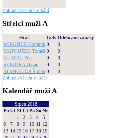
Zobrazit všechna utkání
Střelci muži A
Hráč
Góly
Odehrané zápasy
WIRKNER Dominik
0
0
MATOUŠEK Tomáš
0
0
KLAPAL Petr
0
0
SEJKORA David
0
0
ŠTANGLICA Šimon
0
0
Zobrazit všechny hráče
Kalendář muži A
Srpen 2018
Po
Út
St
Čt
Pá
So
Ne
1
2
3
4
5
6
7
8
9
10
11
12
13
14
15
16
17
18
19
20
21
22
23
24
25
26