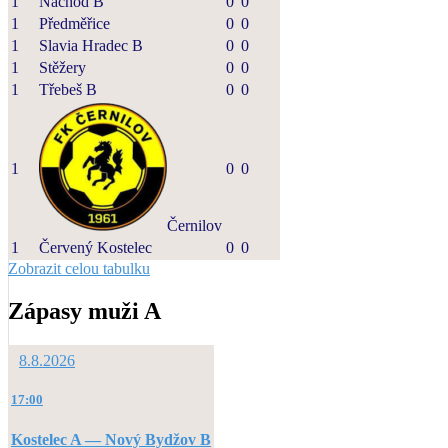
1
Náchod B
0
0
1
Předměřice
0
0
1
Slavia Hradec B
0
0
1
Stěžery
0
0
1
Třebeš B
0
0
1
0
0
Černilov
1
Červený Kostelec
0
0
Zobrazit celou tabulku
Zápasy muži A
8.8.2026
17:00
Kostelec A — Nový Bydžov B