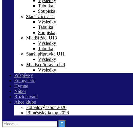
Výsledky
Tabulka
Soupiska
Starší žáci U15
Výsledky
Tabulka
Soupiska
Mladší žáci U13
Výsledky
Tabulka
Starší přípravka U11
Výsledky
Mladší přípravka U9
Výsledky
Příspěvky
Fotogalerie
Hymna
Nábor
Rozlosování
Akce klubu
Fotbalový tábor 2026
Příměstský kemp 2026
Vyhledávání