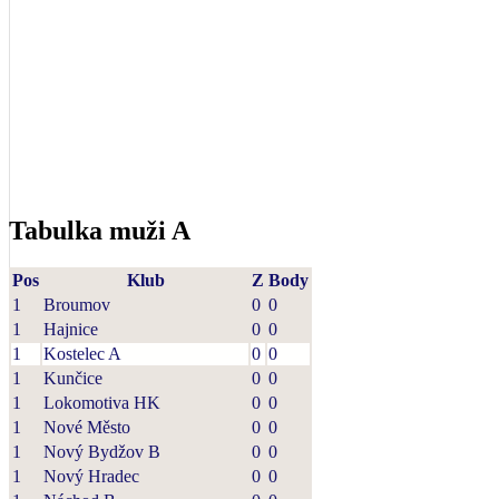
Tabulka muži A
Pos
Klub
Z
Body
1
Broumov
0
0
1
Hajnice
0
0
1
Kostelec A
0
0
1
Kunčice
0
0
1
Lokomotiva HK
0
0
1
Nové Město
0
0
1
Nový Bydžov B
0
0
1
Nový Hradec
0
0