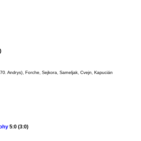
)
 (70. Andrys), Forche, Sejkora, Sameljak, Cvejn, Kapucián
nohy
5:0 (3:0)