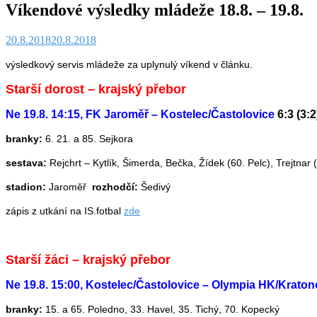
Víkendové výsledky mládeže 18.8. – 19.8.
20.8.2018
20.8.2018
výsledkový servis mládeže za uplynulý víkend v článku.
Starší dorost – krajský přebor
Ne 19.8. 14:15, FK Jaroměř – Kostelec/Častolovice
6:3 (3:2
branky:
6. 21. a 85. Sejkora
sestava:
Rejchrt – Kytlík, Šimerda, Bečka, Žídek (60. Pelc), Trejtnar
stadion:
Jaroměř
rozhodčí:
Šedivý
zápis z utkání na IS.fotbal
zde
Starší žáci – krajský přebor
Ne 19.8. 15:00, Kostelec/Častolovice – Olympia HK/Krato
branky:
15. a 65. Poledno, 33. Havel, 35. Tichý, 70. Kopecký