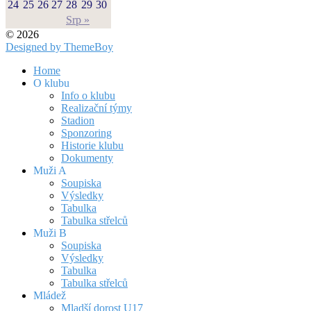
24
25
26
27
28
29
30
Srp »
© 2026
Designed by ThemeBoy
Home
O klubu
Info o klubu
Realizační týmy
Stadion
Sponzoring
Historie klubu
Dokumenty
Muži A
Soupiska
Výsledky
Tabulka
Tabulka střelců
Muži B
Soupiska
Výsledky
Tabulka
Tabulka střelců
Mládež
Mladší dorost U17