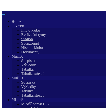
Skip
to
content
Home
O klubu
Info o klubu
Realizační týmy
Stadion
Sponzoring
Historie klubu
Dokumenty
Muži A
Soupiska
Výsledky
Tabulka
Tabulka střelců
Muži B
Soupiska
Výsledky
Tabulka
Tabulka střelců
Mládež
Mladší dorost U17