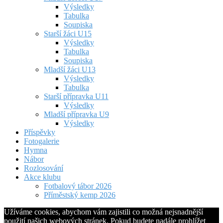
Výsledky
Tabulka
Soupiska
Starší žáci U15
Výsledky
Tabulka
Soupiska
Mladší žáci U13
Výsledky
Tabulka
Starší přípravka U11
Výsledky
Mladší přípravka U9
Výsledky
Příspěvky
Fotogalerie
Hymna
Nábor
Rozlosování
Akce klubu
Fotbalový tábor 2026
Příměstský kemp 2026
Užíváme cookies, abychom vám zajistili co možná nejsnadnější
použití našich webových stránek. Pokud budete nadále prohlížet