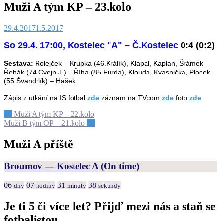
Muži A tým KP – 23.kolo
29.4.2017
1.5.2017
So 29.4. 17:00, Kostelec "A" – Č.Kostelec
0:4 (0:2)
Sestava:
Rolejček – Krupka (46.Králík), Klapal, Kaplan, Šrámek –
Řehák (74.Cvejn J.) – Říha (85.Furda), Klouda, Kvasnička, Plocek
(55.Švandrlík) – Hašek
Zápis z utkání na IS.fotbal
zde
záznam na TVcom
zde
foto
zde
Post
←
Muži A tým KP – 22.kolo
Muži B tým OP – 21.kolo
→
navigation
Muži A příště
Broumov — Kostelec A
(On time)
06
07
31
38
dny
hodiny
minuty
sekundy
Je ti 5 či více let? Přijď mezi nás a staň se
fotbalistou.