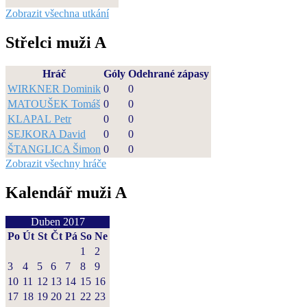
Zobrazit všechna utkání
Střelci muži A
Hráč
Góly
Odehrané zápasy
WIRKNER Dominik
0
0
MATOUŠEK Tomáš
0
0
KLAPAL Petr
0
0
SEJKORA David
0
0
ŠTANGLICA Šimon
0
0
Zobrazit všechny hráče
Kalendář muži A
Duben 2017
Po
Út
St
Čt
Pá
So
Ne
1
2
3
4
5
6
7
8
9
10
11
12
13
14
15
16
17
18
19
20
21
22
23