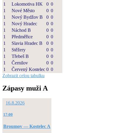
1
Lokomotiva HK
0
0
1
Nové Město
0
0
1
Nový Bydžov B
0
0
1
Nový Hradec
0
0
1
Náchod B
0
0
1
Předměřice
0
0
1
Slavia Hradec B
0
0
1
Stěžery
0
0
1
Třebeš B
0
0
1
Černilov
0
0
1
Červený Kostelec
0
0
Zobrazit celou tabulku
Zápasy muži A
16.8.2026
17:00
Broumov — Kostelec A