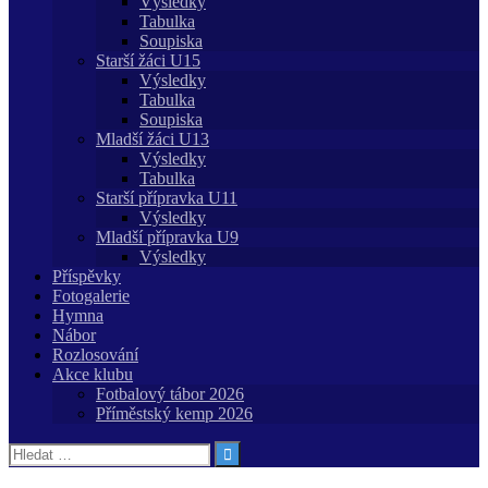
Výsledky
Tabulka
Soupiska
Starší žáci U15
Výsledky
Tabulka
Soupiska
Mladší žáci U13
Výsledky
Tabulka
Starší přípravka U11
Výsledky
Mladší přípravka U9
Výsledky
Příspěvky
Fotogalerie
Hymna
Nábor
Rozlosování
Akce klubu
Fotbalový tábor 2026
Příměstský kemp 2026
Vyhledávání