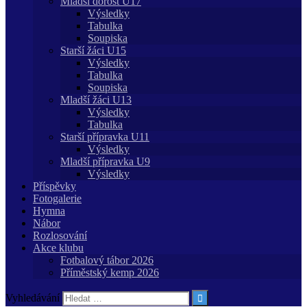
Mladší dorost U17
Výsledky
Tabulka
Soupiska
Starší žáci U15
Výsledky
Tabulka
Soupiska
Mladší žáci U13
Výsledky
Tabulka
Starší přípravka U11
Výsledky
Mladší přípravka U9
Výsledky
Příspěvky
Fotogalerie
Hymna
Nábor
Rozlosování
Akce klubu
Fotbalový tábor 2026
Příměstský kemp 2026
Vyhledávání