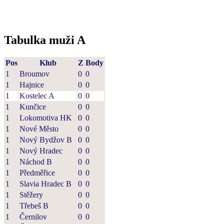
Tabulka muži A
Pos
Klub
Z
Body
1
Broumov
0
0
1
Hajnice
0
0
1
Kostelec A
0
0
1
Kunčice
0
0
1
Lokomotiva HK
0
0
1
Nové Město
0
0
1
Nový Bydžov B
0
0
1
Nový Hradec
0
0
1
Náchod B
0
0
1
Předměřice
0
0
1
Slavia Hradec B
0
0
1
Stěžery
0
0
1
Třebeš B
0
0
1
Černilov
0
0