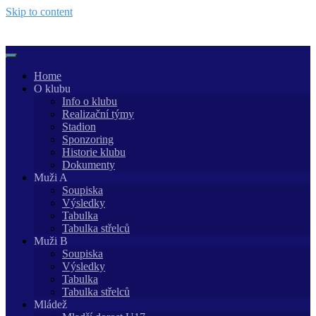
Skip to content
Home
O klubu
Info o klubu
Realizační týmy
Stadion
Sponzoring
Historie klubu
Dokumenty
Muži A
Soupiska
Výsledky
Tabulka
Tabulka střelců
Muži B
Soupiska
Výsledky
Tabulka
Tabulka střelců
Mládež