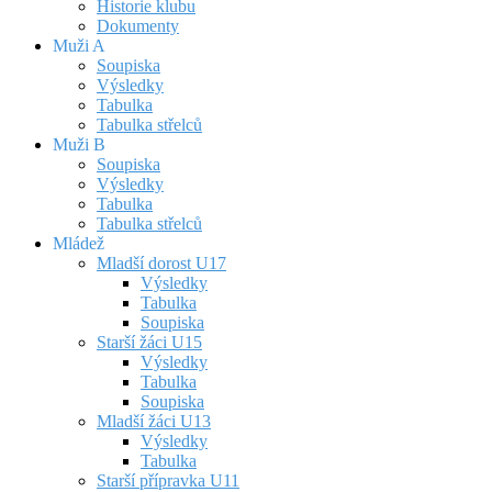
Historie klubu
Dokumenty
Muži A
Soupiska
Výsledky
Tabulka
Tabulka střelců
Muži B
Soupiska
Výsledky
Tabulka
Tabulka střelců
Mládež
Mladší dorost U17
Výsledky
Tabulka
Soupiska
Starší žáci U15
Výsledky
Tabulka
Soupiska
Mladší žáci U13
Výsledky
Tabulka
Starší přípravka U11