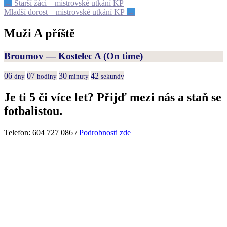
←
Starší žáci – mistrovské utkání KP
Mladší dorost – mistrovské utkání KP
→
Muži A příště
Broumov — Kostelec A
(On time)
06
07
30
42
dny
hodiny
minuty
sekundy
Je ti 5 či více let? Přijď mezi nás a staň se
fotbalistou.
Telefon: 604 727 086 /
Podrobnosti zde