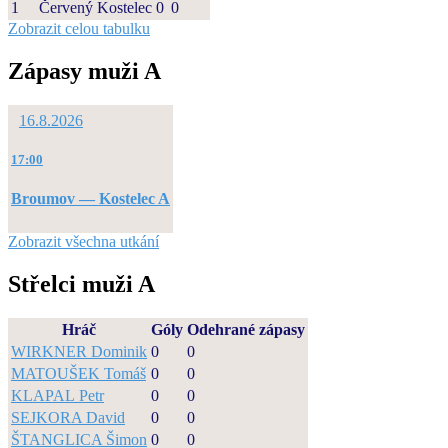
1
Červený Kostelec
0
0
Zobrazit celou tabulku
Zápasy muži A
16.8.2026
17:00
Broumov — Kostelec A
Zobrazit všechna utkání
Střelci muži A
Hráč
Góly
Odehrané zápasy
WIRKNER Dominik
0
0
MATOUŠEK Tomáš
0
0
KLAPAL Petr
0
0
SEJKORA David
0
0
ŠTANGLICA Šimon
0
0