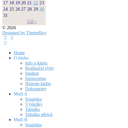
17
18
19
20
21
22
23
24
25
26
27
28
29
30
31
Zář »
© 2026
Designed by ThemeBoy
Home
O klubu
Info o klubu
Realizační týmy
Stadion
Sponzoring
Historie klubu
Dokumenty
Muži A
Soupiska
Výsledky
Tabulka
Tabulka střelců
Muži B
Soupiska