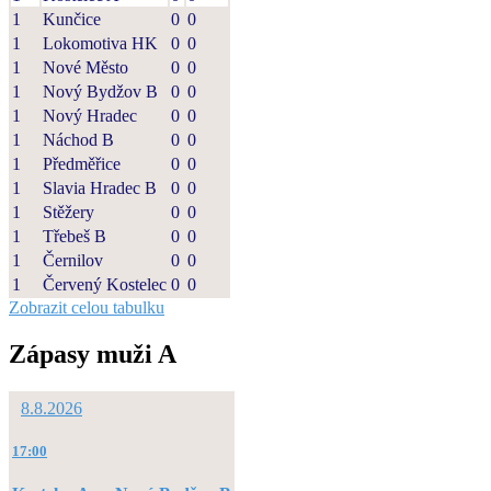
1
Kunčice
0
0
1
Lokomotiva HK
0
0
1
Nové Město
0
0
1
Nový Bydžov B
0
0
1
Nový Hradec
0
0
1
Náchod B
0
0
1
Předměřice
0
0
1
Slavia Hradec B
0
0
1
Stěžery
0
0
1
Třebeš B
0
0
1
Černilov
0
0
1
Červený Kostelec
0
0
Zobrazit celou tabulku
Zápasy muži A
8.8.2026
17:00