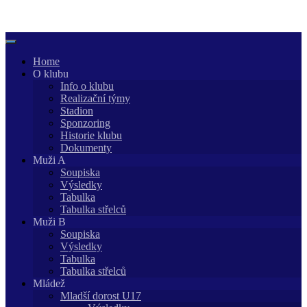
Skip
to
content
Home
O klubu
Info o klubu
Realizační týmy
Stadion
Sponzoring
Historie klubu
Dokumenty
Muži A
Soupiska
Výsledky
Tabulka
Tabulka střelců
Muži B
Soupiska
Výsledky
Tabulka
Tabulka střelců
Mládež
Mladší dorost U17