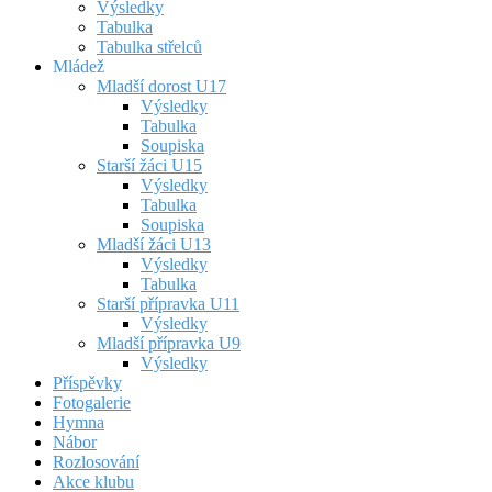
Výsledky
Tabulka
Tabulka střelců
Mládež
Mladší dorost U17
Výsledky
Tabulka
Soupiska
Starší žáci U15
Výsledky
Tabulka
Soupiska
Mladší žáci U13
Výsledky
Tabulka
Starší přípravka U11
Výsledky
Mladší přípravka U9
Výsledky
Příspěvky
Fotogalerie
Hymna
Nábor
Rozlosování
Akce klubu