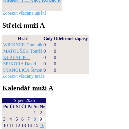
Kostelec A — Nový Bydžov B
Zobrazit všechna utkání
Střelci muži A
Hráč
Góly
Odehrané zápasy
WIRKNER Dominik
0
0
MATOUŠEK Tomáš
0
0
KLAPAL Petr
0
0
SEJKORA David
0
0
ŠTANGLICA Šimon
0
0
Zobrazit všechny hráče
Kalendář muži A
Srpen 2026
Po
Út
St
Čt
Pá
So
Ne
1
2
3
4
5
6
7
8
9
10
11
12
13
14
15
16