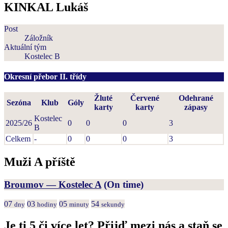
KINKAL Lukáš
Post
Záložník
Aktuální tým
Kostelec B
Okresní přebor II. třídy
Žluté
Červené
Odehrané
Sezóna
Klub
Góly
karty
karty
zápasy
Kostelec
2025/26
0
0
0
3
B
Celkem
-
0
0
0
3
Muži A příště
Broumov — Kostelec A
(On time)
07
03
05
53
dny
hodiny
minuty
sekundy
Je ti 5 či více let? Přijď mezi nás a staň se