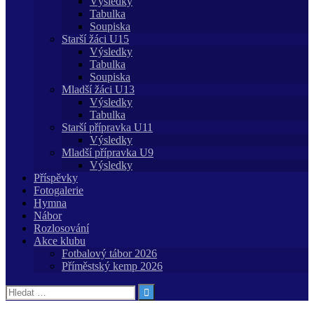
Výsledky
Tabulka
Soupiska
Starší žáci U15
Výsledky
Tabulka
Soupiska
Mladší žáci U13
Výsledky
Tabulka
Starší přípravka U11
Výsledky
Mladší přípravka U9
Výsledky
Příspěvky
Fotogalerie
Hymna
Nábor
Rozlosování
Akce klubu
Fotbalový tábor 2026
Příměstský kemp 2026
Vyhledávání