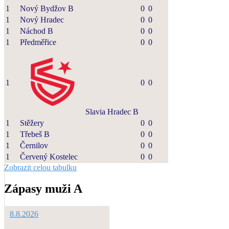
1
Nový Bydžov B
0
0
1
Nový Hradec
0
0
1
Náchod B
0
0
1
Předměřice
0
0
1
0
0
Slavia Hradec B
1
Stěžery
0
0
1
Třebeš B
0
0
1
Černilov
0
0
1
Červený Kostelec
0
0
Zobrazit celou tabulku
Zápasy muži A
8.8.2026