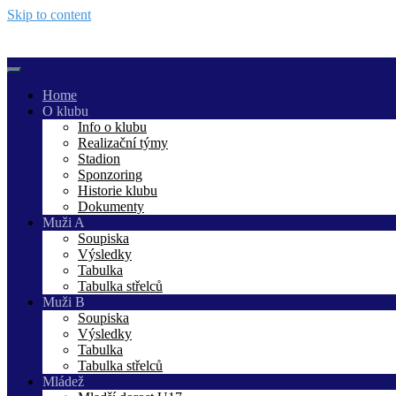
Skip to content
Home
O klubu
Info o klubu
Realizační týmy
Stadion
Sponzoring
Historie klubu
Dokumenty
Muži A
Soupiska
Výsledky
Tabulka
Tabulka střelců
Muži B
Soupiska
Výsledky
Tabulka
Tabulka střelců
Mládež