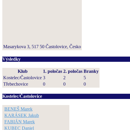
Masarykova 3, 517 50 Častolovice, Česko
Výsledky
Klub
1. poločas
2. poločas
Branky
Kostelec/Častolovice
3
2
5
Třebechovice
0
0
0
Kostelec/Častolovice
BENEŠ Marek
KARÁSEK Jakub
FABIÁN Marek
KUBEC Daniel