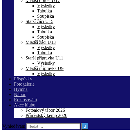
Mladší dorost U17
Výsledky
Tabulka
Soupiska
Starší žáci U15
Výsledky
Tabulka
Soupiska
Mladší žáci U13
Výsledky
Tabulka
Starší přípravka U11
Výsledky
Mladší přípravka U9
Výsledky
Příspěvky
Fotogalerie
Hymna
Nábor
Rozlosování
Akce klubu
Fotbalový tábor 2026
Příměstský kemp 2026
Vyhledávání