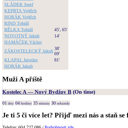
SLÁDEK Josef
KEPRTA Vojtěch
HORÁK Vojtěch
RIND Tobiáš
BĚLKA Tobiáš
45', 65'
NOVOTNÝ Jakub
14'
HAMÁČEK Václav
38'
ZÁKOSTELECKÝ Jakub
69'
KLAPAL Jaroslav
81'
HORÁK Jakub
Muži A příště
Kostelec A — Nový Bydžov B
(On time)
01
04
35
30
dny
hodiny
minuty
sekundy
Je ti 5 či více let? Přijď mezi nás a staň se 
Telefon: 604 727 086 /
Podrobnosti zde