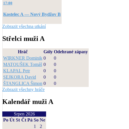
17:00
Kostelec A — Nový Bydžov B
Zobrazit všechna utkání
Střelci muži A
Hráč
Góly
Odehrané zápasy
WIRKNER Dominik
0
0
MATOUŠEK Tomáš
0
0
KLAPAL Petr
0
0
SEJKORA David
0
0
ŠTANGLICA Šimon
0
0
Zobrazit všechny hráče
Kalendář muži A
Srpen 2026
Po
Út
St
Čt
Pá
So
Ne
1
2