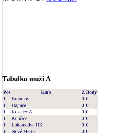
Tabulka muži A
Pos
Klub
Z
Body
1
Broumov
0
0
1
Hajnice
0
0
1
Kostelec A
0
0
1
Kunčice
0
0
1
Lokomotiva HK
0
0
1
Nové Město
0
0