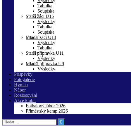
Výsledky
Tabulka
Soupiska
Starší žáci U15
Výsledky
Tabulka
Soupiska
Mladší žáci U13
Výsledky
Tabulka
Starší přípravka U11
Výsledky
Mladší přípravka U9
Výsledky
Příspěvky
Fotogalerie
Hymna
Nábor
Rozlosování
Akce klubu
Fotbalový tábor 2026
Příměstský kemp 2026
Vyhledávání