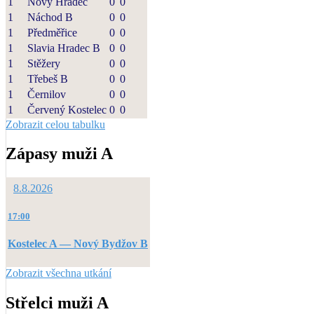
1
Nový Hradec
0
0
1
Náchod B
0
0
1
Předměřice
0
0
1
Slavia Hradec B
0
0
1
Stěžery
0
0
1
Třebeš B
0
0
1
Černilov
0
0
1
Červený Kostelec
0
0
Zobrazit celou tabulku
Zápasy muži A
8.8.2026
17:00
Kostelec A — Nový Bydžov B
Zobrazit všechna utkání
Střelci muži A