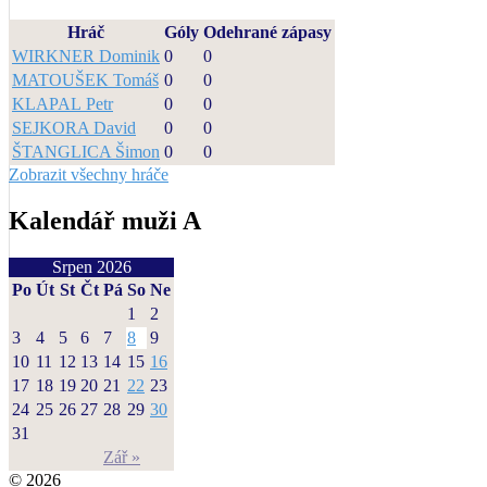
Hráč
Góly
Odehrané zápasy
WIRKNER Dominik
0
0
MATOUŠEK Tomáš
0
0
KLAPAL Petr
0
0
SEJKORA David
0
0
ŠTANGLICA Šimon
0
0
Zobrazit všechny hráče
Kalendář muži A
Srpen 2026
Po
Út
St
Čt
Pá
So
Ne
1
2
3
4
5
6
7
8
9
10
11
12
13
14
15
16
17
18
19
20
21
22
23
24
25
26
27
28
29
30
31
Zář »
© 2026