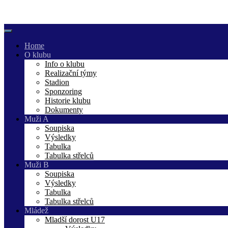
Skip
to
content
Home
O klubu
Info o klubu
Realizační týmy
Stadion
Sponzoring
Historie klubu
Dokumenty
Muži A
Soupiska
Výsledky
Tabulka
Tabulka střelců
Muži B
Soupiska
Výsledky
Tabulka
Tabulka střelců
Mládež
Mladší dorost U17