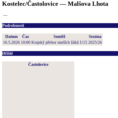
Kostelec/Častolovice — Malšova Lhota
—
Podrobnosti
Datum
Čas
Soutěž
Sezóna
16.5.2026
10:00
Krajský přebor starších žáků U15
2025/26
Hřiště
Častolovice