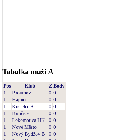
Tabulka muži A
Pos
Klub
Z
Body
1
Broumov
0
0
1
Hajnice
0
0
1
Kostelec A
0
0
1
Kunčice
0
0
1
Lokomotiva HK
0
0
1
Nové Město
0
0
1
Nový Bydžov B
0
0