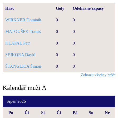
Hráč
Góly
Odehrané zápasy
WIRKNER Dominik
0
0
MATOUŠEK Tomáš
0
0
KLAPAL Petr
0
0
SEJKORA David
0
0
ŠTANGLICA Šimon
0
0
Zobrazit všechny hráče
Kalendář muži A
Srpen 2026
Po
Út
St
Čt
Pá
So
Ne