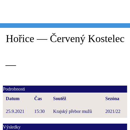
Skip
to
content
Hořice — Červený Kostelec
—
Podrobnosti
Datum
Čas
Soutěž
Sezóna
25.9.2021
15:30
Krajský přebor mužů
2021/22
Výsledky