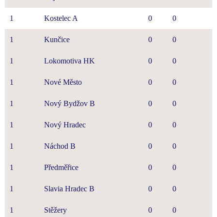
1
Kostelec A
0
0
1
Kunčice
0
0
1
Lokomotiva HK
0
0
1
Nové Město
0
0
1
Nový Bydžov B
0
0
1
Nový Hradec
0
0
1
Náchod B
0
0
1
Předměřice
0
0
1
Slavia Hradec B
0
0
1
Stěžery
0
0