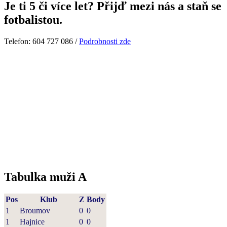
Je ti 5 či více let? Přijď mezi nás a staň se
fotbalistou.
Telefon: 604 727 086 /
Podrobnosti zde
Tabulka muži A
Pos
Klub
Z
Body
1
Broumov
0
0
1
Hajnice
0
0