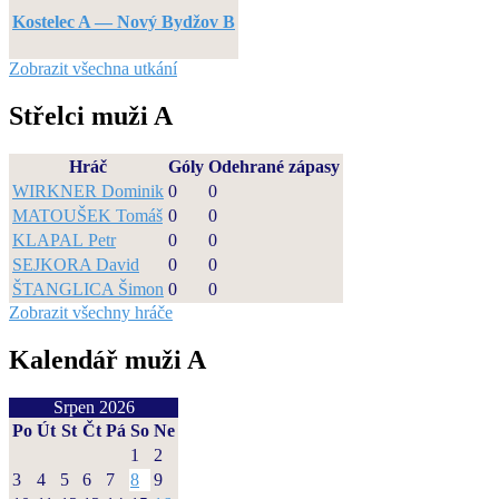
Kostelec A — Nový Bydžov B
Zobrazit všechna utkání
Střelci muži A
Hráč
Góly
Odehrané zápasy
WIRKNER Dominik
0
0
MATOUŠEK Tomáš
0
0
KLAPAL Petr
0
0
SEJKORA David
0
0
ŠTANGLICA Šimon
0
0
Zobrazit všechny hráče
Kalendář muži A
Srpen 2026
Po
Út
St
Čt
Pá
So
Ne
1
2
3
4
5
6
7
8
9