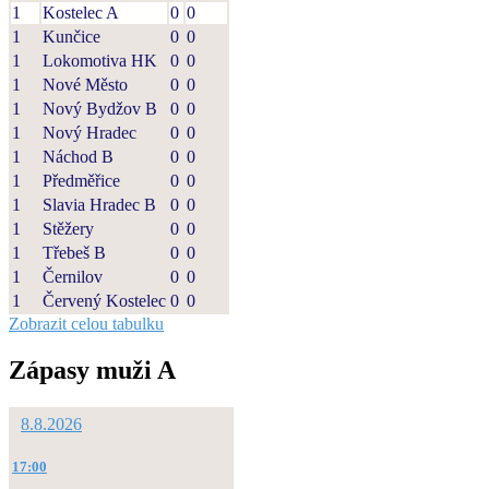
1
Kostelec A
0
0
1
Kunčice
0
0
1
Lokomotiva HK
0
0
1
Nové Město
0
0
1
Nový Bydžov B
0
0
1
Nový Hradec
0
0
1
Náchod B
0
0
1
Předměřice
0
0
1
Slavia Hradec B
0
0
1
Stěžery
0
0
1
Třebeš B
0
0
1
Černilov
0
0
1
Červený Kostelec
0
0
Zobrazit celou tabulku
Zápasy muži A
8.8.2026
17:00