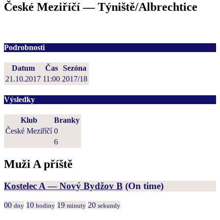
České Meziříčí — Týniště/Albrechtice
Podrobnosti
Datum
Čas
Sezóna
21.10.2017
11:00
2017/18
Výsledky
Klub
Branky
České Meziříčí
0
6
Muži A příště
Kostelec A — Nový Bydžov B
(On time)
00
10
19
20
dny
hodiny
minuty
sekundy