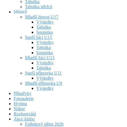
Tabulka
Tabulka střelců
Mládež
Mladší dorost U17
Výsledky
Tabulka
Soupiska
Starší žáci U15
Výsledky
Tabulka
Soupiska
Mladší žáci U13
Výsledky
Tabulka
Starší přípravka U11
Výsledky
Mladší přípravka U9
Výsledky
Příspěvky
Fotogalerie
Hymna
Nábor
Rozlosování
Akce klubu
Fotbalový tábor 2026