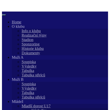
Skip
to
content
Home
O klubu
Info o klubu
Realizační týmy
Stadion
Sponzoring
Historie klubu
Dokumenty
Muži A
Soupiska
Výsledky
Tabulka
Tabulka střelců
Muži B
Soupiska
Výsledky
Tabulka
Tabulka střelců
Mládež
Mladší dorost U17