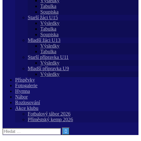
Výsledky
Tabulka
Soupiska
Starší žáci U15
Výsledky
Tabulka
Soupiska
Mladší žáci U13
Výsledky
Tabulka
Starší přípravka U11
Výsledky
Mladší přípravka U9
Výsledky
Příspěvky
Fotogalerie
Hymna
Nábor
Rozlosování
Akce klubu
Fotbalový tábor 2026
Příměstský kemp 2026
Vyhledávání