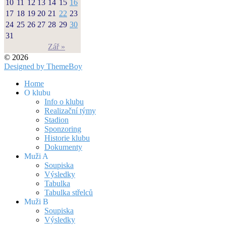
10
11
12
13
14
15
16
17
18
19
20
21
22
23
24
25
26
27
28
29
30
31
Zář »
© 2026
Designed by ThemeBoy
Home
O klubu
Info o klubu
Realizační týmy
Stadion
Sponzoring
Historie klubu
Dokumenty
Muži A
Soupiska
Výsledky
Tabulka
Tabulka střelců
Muži B
Soupiska
Výsledky