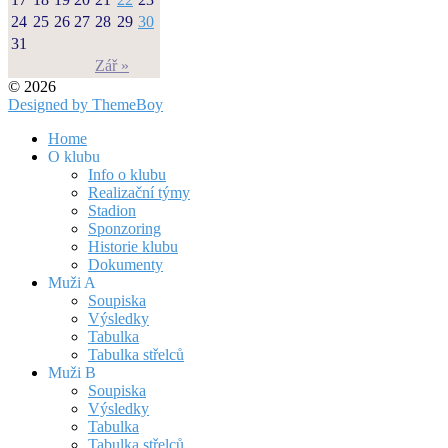
24
25
26
27
28
29
30
31
Zář »
© 2026
Designed by ThemeBoy
Home
O klubu
Info o klubu
Realizační týmy
Stadion
Sponzoring
Historie klubu
Dokumenty
Muži A
Soupiska
Výsledky
Tabulka
Tabulka střelců
Muži B
Soupiska
Výsledky
Tabulka
Tabulka střelců