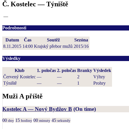
Č. Kostelec — Týniště
—
Podrobnosti
Datum
Čas
Soutěž
Sezóna
8.11.2015
14:00
Krajský přebor mužů
2015/16
Výsledky
Klub
1. poločas
2. poločas
Branky
Výsledek
Červený Kostelec
—
—
2
Výhry
Týniště
—
—
1
Prohry
Muži A příště
Kostelec A — Nový Bydžov B
(On time)
00
15
00
45
dny
hodiny
minuty
sekundy