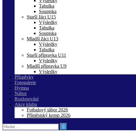
Výsledky
Tabulka
Soupiska
Starší žáci U15
Výsledky
Tabulka
Soupiska
Mladší žáci U13
Výsledky
Tabulka
Starší přípravka U11
Výsledky
Mladší přípravka U9
Výsledky
Příspěvky
Fotogalerie
Hymna
Nábor
Rozlosování
Akce klubu
Fotbalový tábor 2026
Příměstský kemp 2026
Vyhledávání