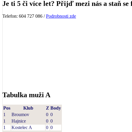
Je ti 5 či více let? Přijď mezi nás a staň se 
Telefon: 604 727 086 /
Podrobnosti zde
Tabulka muži A
Pos
Klub
Z
Body
1
Broumov
0
0
1
Hajnice
0
0
1
Kostelec A
0
0