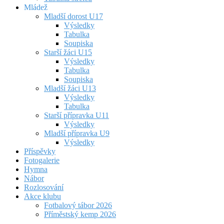
Mládež
Mladší dorost U17
Výsledky
Tabulka
Soupiska
Starší žáci U15
Výsledky
Tabulka
Soupiska
Mladší žáci U13
Výsledky
Tabulka
Starší přípravka U11
Výsledky
Mladší přípravka U9
Výsledky
Příspěvky
Fotogalerie
Hymna
Nábor
Rozlosování
Akce klubu
Fotbalový tábor 2026
Příměstský kemp 2026