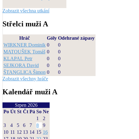
Zobrazit všechna utkání
Střelci muži A
Hráč
Góly
Odehrané zápasy
WIRKNER Dominik
0
0
MATOUŠEK Tomáš
0
0
KLAPAL Petr
0
0
SEJKORA David
0
0
ŠTANGLICA Šimon
0
0
Zobrazit všechny hráče
Kalendář muži A
Srpen 2026
Po
Út
St
Čt
Pá
So
Ne
1
2
3
4
5
6
7
8
9
10
11
12
13
14
15
16
17
18
19
20
21
22
23