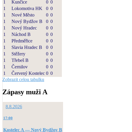
1
Kunčice
0
0
1
Lokomotiva HK
0
0
1
Nové Město
0
0
1
Nový Bydžov B
0
0
1
Nový Hradec
0
0
1
Náchod B
0
0
1
Předměřice
0
0
1
Slavia Hradec B
0
0
1
Stěžery
0
0
1
Třebeš B
0
0
1
Černilov
0
0
1
Červený Kostelec
0
0
Zobrazit celou tabulku
Zápasy muži A
8.8.2026
17:00
Kostelec A — Nový Bydžov B