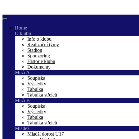
Skip
to
content
Home
O klubu
Info o klubu
Realizační týmy
Stadion
Sponzoring
Historie klubu
Dokumenty
Muži A
Soupiska
Výsledky
Tabulka
Tabulka střelců
Muži B
Soupiska
Výsledky
Tabulka
Tabulka střelců
Mládež
Mladší dorost U17