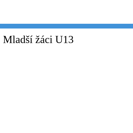
Skip
to
content
Mladší žáci U13