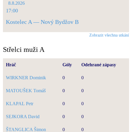
8.8.2026
17:00
Kostelec A — Nový Bydžov B
Zobrazit všechna utkání
Střelci muži A
Hráč
Góly
Odehrané zápasy
WIRKNER Dominik
0
0
MATOUŠEK Tomáš
0
0
KLAPAL Petr
0
0
SEJKORA David
0
0
ŠTANGLICA Šimon
0
0