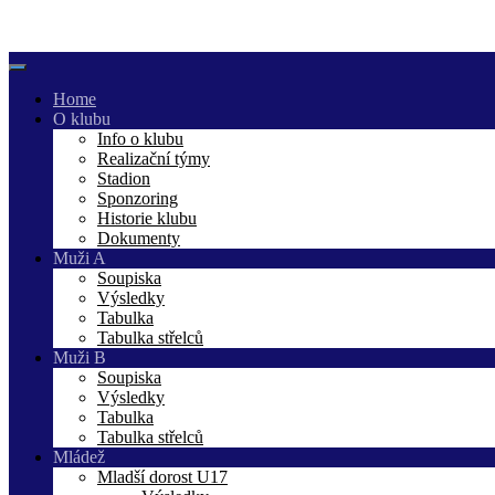
Skip
to
content
Home
O klubu
Info o klubu
Realizační týmy
Stadion
Sponzoring
Historie klubu
Dokumenty
Muži A
Soupiska
Výsledky
Tabulka
Tabulka střelců
Muži B
Soupiska
Výsledky
Tabulka
Tabulka střelců
Mládež
Mladší dorost U17