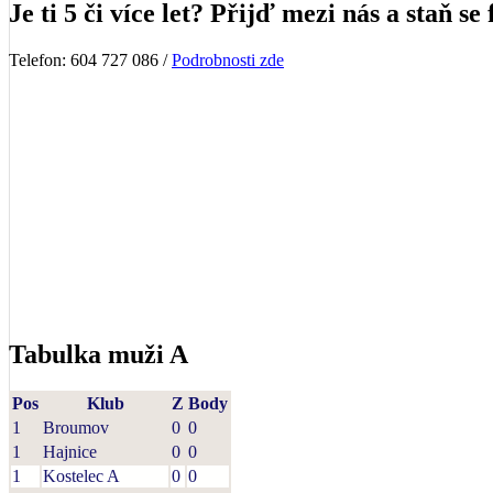
Je ti 5 či více let? Přijď mezi nás a staň se 
Telefon: 604 727 086 /
Podrobnosti zde
Tabulka muži A
Pos
Klub
Z
Body
1
Broumov
0
0
1
Hajnice
0
0
1
Kostelec A
0
0