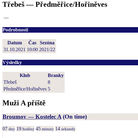
Třebeš — Předměřice/Hořiněves
—
Podrobnosti
Datum
Čas
Sezóna
31.10.2021
10:00
2021/22
Výsledky
Klub
Branky
Třebeš
8
Předměřice/Hořiněves
5
Muži A příště
Broumov — Kostelec A
(On time)
07
19
45
14
dny
hodiny
minuty
sekundy