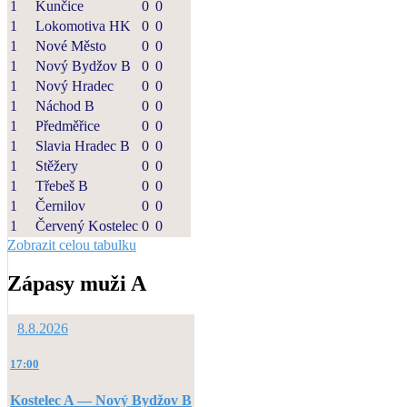
1
Kunčice
0
0
1
Lokomotiva HK
0
0
1
Nové Město
0
0
1
Nový Bydžov B
0
0
1
Nový Hradec
0
0
1
Náchod B
0
0
1
Předměřice
0
0
1
Slavia Hradec B
0
0
1
Stěžery
0
0
1
Třebeš B
0
0
1
Černilov
0
0
1
Červený Kostelec
0
0
Zobrazit celou tabulku
Zápasy muži A
8.8.2026
17:00
Kostelec A — Nový Bydžov B