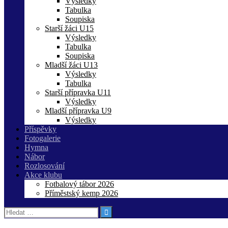
Výsledky
Tabulka
Soupiska
Starší žáci U15
Výsledky
Tabulka
Soupiska
Mladší žáci U13
Výsledky
Tabulka
Starší přípravka U11
Výsledky
Mladší přípravka U9
Výsledky
Příspěvky
Fotogalerie
Hymna
Nábor
Rozlosování
Akce klubu
Fotbalový tábor 2026
Příměstský kemp 2026
Vyhledávání