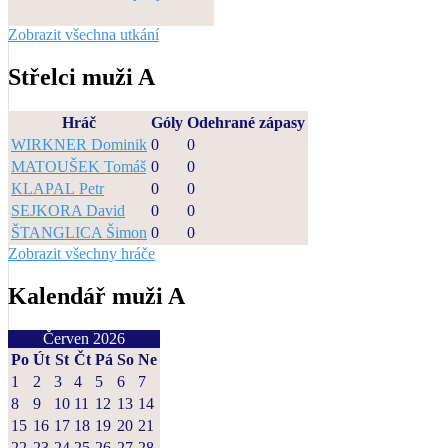
Zobrazit všechna utkání
Střelci muži A
Hráč
Góly
Odehrané zápasy
WIRKNER Dominik
0
0
MATOUŠEK Tomáš
0
0
KLAPAL Petr
0
0
SEJKORA David
0
0
ŠTANGLICA Šimon
0
0
Zobrazit všechny hráče
Kalendář muži A
Červen 2026
Po
Út
St
Čt
Pá
So
Ne
1
2
3
4
5
6
7
8
9
10
11
12
13
14
15
16
17
18
19
20
21
22
23
24
25
26
27
28