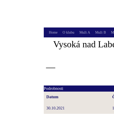
Skip
to
content
Home
O klubu
Muži A
Muži B
M
Vysoká nad Lab
—
Podrobnosti
Datum
30.10.2021