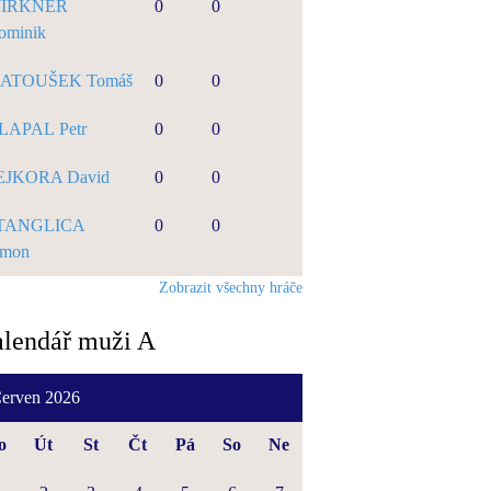
IRKNER
0
0
ominik
ATOUŠEK Tomáš
0
0
LAPAL Petr
0
0
EJKORA David
0
0
TANGLICA
0
0
imon
Zobrazit všechny hráče
lendář muži A
erven 2026
o
Út
St
Čt
Pá
So
Ne