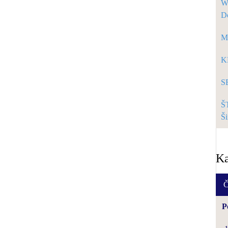
W
D
M
K
S
Š
Š
Ka
Č
P