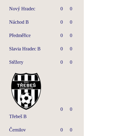
Nový Hradec
0
0
Náchod B
0
0
Předměřice
0
0
Slavia Hradec B
0
0
Stěžery
0
0
0
0
Třebeš B
Černilov
0
0