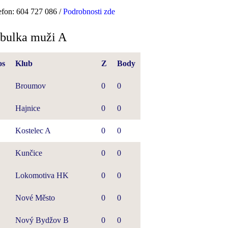
efon: 604 727 086 /
Podrobnosti zde
bulka muži A
os
Klub
Z
Body
Broumov
0
0
Hajnice
0
0
Kostelec A
0
0
Kunčice
0
0
Lokomotiva HK
0
0
Nové Město
0
0
Nový Bydžov B
0
0