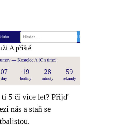
Vyhledávání
klubu
ži A příště
umov — Kostelec A
(On time)
07
19
28
59
dny
hodiny
minuty
sekundy
 ti 5 či více let? Přijď
zi nás a staň se
tbalistou.