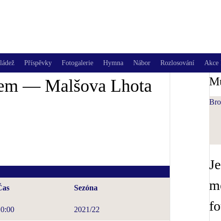
ládež
Příspěvky
Fotogalerie
Hymna
Nábor
Rozlosování
Akce 
Mu
em — Malšova Lhota
Bro
Je
me
Čas
Sezóna
fo
10:00
2021/22