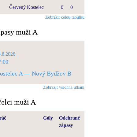
Červený Kostelec
0
0
Zobrazit celou tabulku
pasy muži A
8.8.2026
7:00
ostelec A — Nový Bydžov B
Zobrazit všechna utkání
řelci muži A
ráč
Góly
Odehrané
zápasy