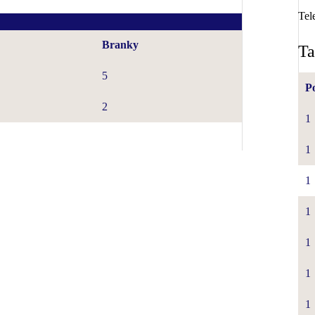
Tel
Branky
Ta
5
P
2
1
1
1
1
1
1
1