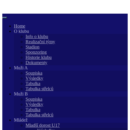
Skip
to
content
Home
O klubu
Info o klubu
Realizační týmy
Stadion
Sponzoring
Historie klubu
Dokumenty
Muži A
Soupiska
Výsledky
Tabulka
Tabulka střelců
Muži B
Soupiska
Výsledky
Tabulka
Tabulka střelců
Mládež
Mladší dorost U17