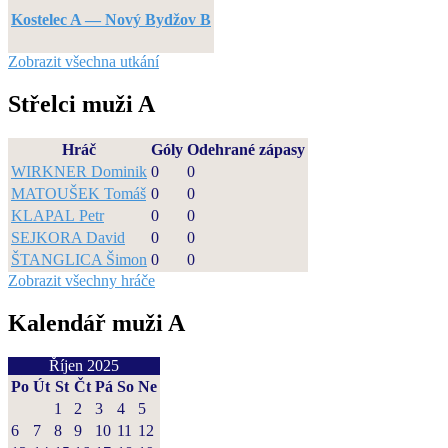
Kostelec A — Nový Bydžov B
Zobrazit všechna utkání
Střelci muži A
Hráč
Góly
Odehrané zápasy
WIRKNER Dominik
0
0
MATOUŠEK Tomáš
0
0
KLAPAL Petr
0
0
SEJKORA David
0
0
ŠTANGLICA Šimon
0
0
Zobrazit všechny hráče
Kalendář muži A
Říjen 2025
Po
Út
St
Čt
Pá
So
Ne
1
2
3
4
5
6
7
8
9
10
11
12