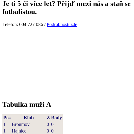
Je ti 5 či více let? Přijď mezi nás a staň se
fotbalistou.
Telefon: 604 727 086 /
Podrobnosti zde
Tabulka muži A
Pos
Klub
Z
Body
1
Broumov
0
0
1
Hajnice
0
0