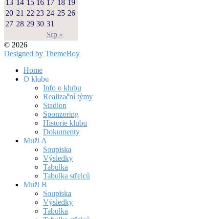
13
14
15
16
17
18
19
20
21
22
23
24
25
26
27
28
29
30
31
Srp »
© 2026
Designed by ThemeBoy
Home
O klubu
Info o klubu
Realizační týmy
Stadion
Sponzoring
Historie klubu
Dokumenty
Muži A
Soupiska
Výsledky
Tabulka
Tabulka střelců
Muži B
Soupiska
Výsledky
Tabulka