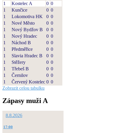
1
Kostelec A
0
0
1
Kunčice
0
0
1
Lokomotiva HK
0
0
1
Nové Město
0
0
1
Nový Bydžov B
0
0
1
Nový Hradec
0
0
1
Náchod B
0
0
1
Předměřice
0
0
1
Slavia Hradec B
0
0
1
Stěžery
0
0
1
Třebeš B
0
0
1
Černilov
0
0
1
Červený Kostelec
0
0
Zobrazit celou tabulku
Zápasy muži A
8.8.2026
17:00