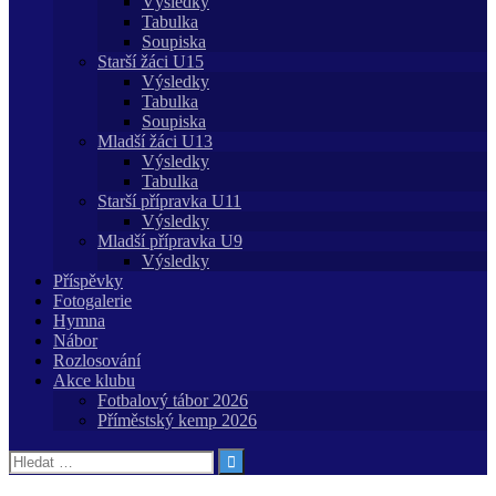
Výsledky
Tabulka
Soupiska
Starší žáci U15
Výsledky
Tabulka
Soupiska
Mladší žáci U13
Výsledky
Tabulka
Starší přípravka U11
Výsledky
Mladší přípravka U9
Výsledky
Příspěvky
Fotogalerie
Hymna
Nábor
Rozlosování
Akce klubu
Fotbalový tábor 2026
Příměstský kemp 2026
Vyhledávání