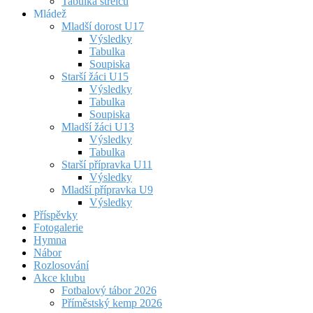
Tabulka střelců
Mládež
Mladší dorost U17
Výsledky
Tabulka
Soupiska
Starší žáci U15
Výsledky
Tabulka
Soupiska
Mladší žáci U13
Výsledky
Tabulka
Starší přípravka U11
Výsledky
Mladší přípravka U9
Výsledky
Příspěvky
Fotogalerie
Hymna
Nábor
Rozlosování
Akce klubu
Fotbalový tábor 2026
Příměstský kemp 2026