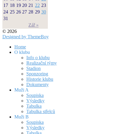
17
18
19
20
21
22
23
24
25
26
27
28
29
30
31
Zář »
© 2026
Designed by ThemeBoy
Home
O klubu
Info o klubu
Realizační týmy
Stadion
Sponzoring
Historie klubu
Dokumenty
Muži A
Soupiska
Výsledky
Tabulka
Tabulka střelců
Muži B
Soupiska
Výsledky
Tabulka