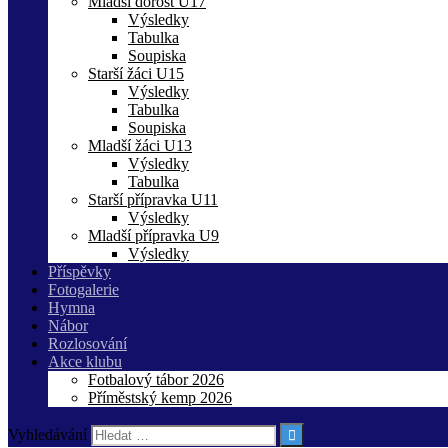
Mladší dorost U17
Výsledky
Tabulka
Soupiska
Starší žáci U15
Výsledky
Tabulka
Soupiska
Mladší žáci U13
Výsledky
Tabulka
Starší přípravka U11
Výsledky
Mladší přípravka U9
Výsledky
Příspěvky
Fotogalerie
Hymna
Nábor
Rozlosování
Akce klubu
Fotbalový tábor 2026
Příměstský kemp 2026
Vyhledávání