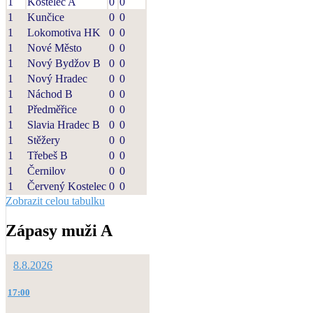
1
Kostelec A
0
0
1
Kunčice
0
0
1
Lokomotiva HK
0
0
1
Nové Město
0
0
1
Nový Bydžov B
0
0
1
Nový Hradec
0
0
1
Náchod B
0
0
1
Předměřice
0
0
1
Slavia Hradec B
0
0
1
Stěžery
0
0
1
Třebeš B
0
0
1
Černilov
0
0
1
Červený Kostelec
0
0
Zobrazit celou tabulku
Zápasy muži A
8.8.2026
17:00