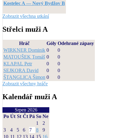
Kostelec A — Nový Bydžov B
Zobrazit všechna utkání
Střelci muži A
Hráč
Góly
Odehrané zápasy
WIRKNER Dominik
0
0
MATOUŠEK Tomáš
0
0
KLAPAL Petr
0
0
SEJKORA David
0
0
ŠTANGLICA Šimon
0
0
Zobrazit všechny hráče
Kalendář muži A
Srpen 2026
Po
Út
St
Čt
Pá
So
Ne
1
2
3
4
5
6
7
8
9
10
11
12
13
14
15
16