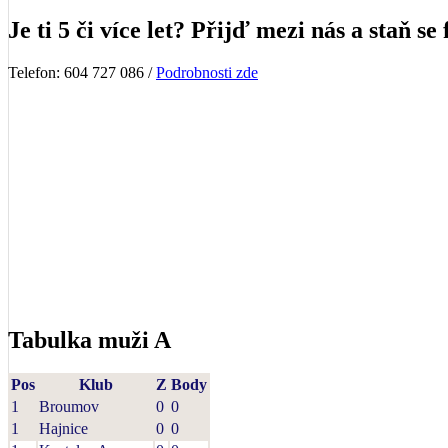
Je ti 5 či více let? Přijď mezi nás a staň se 
Telefon: 604 727 086 /
Podrobnosti zde
Tabulka muži A
Pos
Klub
Z
Body
1
Broumov
0
0
1
Hajnice
0
0