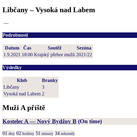
Libčany – Vysoká nad Labem
—
Podrobnosti
Datum
Čas
Soutěž
Sezóna
1.9.2021
18:00
Krajský přebor mužů
2021/22
Výsledky
Klub
Branky
Libčany
3
Vysoká nad Labem
2
Muži A příště
Kostelec A — Nový Bydžov B
(On time)
01
02
51
34
dny
hodiny
minuty
sekundy