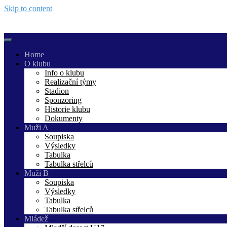
Skip to content
Home
O klubu
Info o klubu
Realizační týmy
Stadion
Sponzoring
Historie klubu
Dokumenty
Muži A
Soupiska
Výsledky
Tabulka
Tabulka střelců
Muži B
Soupiska
Výsledky
Tabulka
Tabulka střelců
Mládež