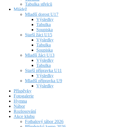
Tabulka střelců
Mládež
Mladší dorost U17
Výsledky
Tabulka
Soupiska
Starší žáci U15
Výsledky
Tabulka
Soupiska
Mladší žáci U13
Výsledky
Tabulka
Starší přípravka U11
Výsledky
Mladší přípravka U9
Výsledky
Příspěvky
Fotogalerie
Hymna
Nábor
Rozlosování
Akce klubu
Fotbalový tábor 2026
Příměstský kemp 2026