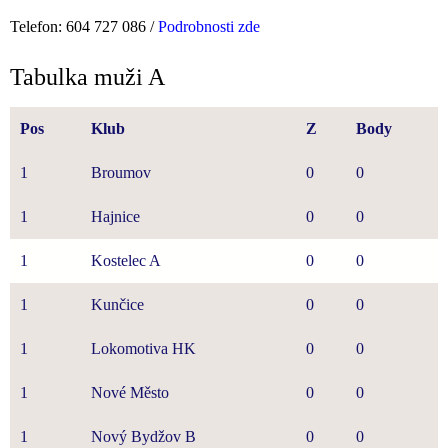
Telefon: 604 727 086 /
Podrobnosti zde
Tabulka muži A
Pos
Klub
Z
Body
1
Broumov
0
0
1
Hajnice
0
0
1
Kostelec A
0
0
1
Kunčice
0
0
1
Lokomotiva HK
0
0
1
Nové Město
0
0
1
Nový Bydžov B
0
0