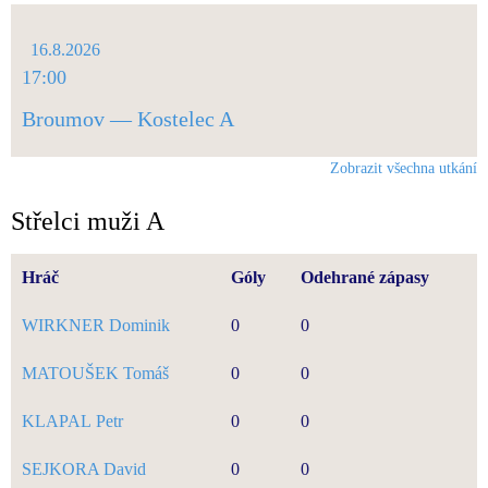
16.8.2026
17:00
Broumov — Kostelec A
Zobrazit všechna utkání
Střelci muži A
Hráč
Góly
Odehrané zápasy
WIRKNER Dominik
0
0
MATOUŠEK Tomáš
0
0
KLAPAL Petr
0
0
SEJKORA David
0
0