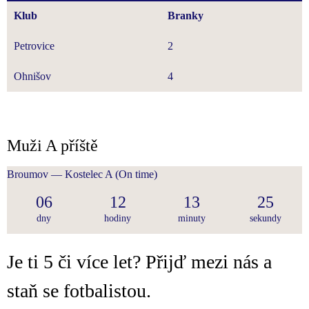
Klub
Branky
Petrovice
2
Ohnišov
4
Muži A příště
Broumov — Kostelec A
(On time)
06
12
13
25
dny
hodiny
minuty
sekundy
Je ti 5 či více let? Přijď mezi nás a
staň se fotbalistou.