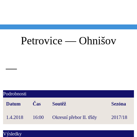
Skip
to
content
Petrovice — Ohnišov
—
Podrobnosti
Datum
Čas
Soutěž
Sezóna
1.4.2018
16:00
Okresní přebor II. třídy
2017/18
Výsledky