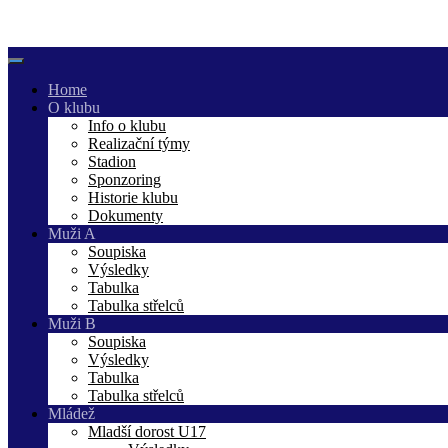
Skip
to
content
Home
O klubu
Info o klubu
Realizační týmy
Stadion
Sponzoring
Historie klubu
Dokumenty
Muži A
Soupiska
Výsledky
Tabulka
Tabulka střelců
Muži B
Soupiska
Výsledky
Tabulka
Tabulka střelců
Mládež
Mladší dorost U17