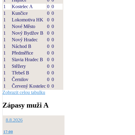
1
Kostelec A
0
0
1
Kunčice
0
0
1
Lokomotiva HK
0
0
1
Nové Město
0
0
1
Nový Bydžov B
0
0
1
Nový Hradec
0
0
1
Náchod B
0
0
1
Předměřice
0
0
1
Slavia Hradec B
0
0
1
Stěžery
0
0
1
Třebeš B
0
0
1
Černilov
0
0
1
Červený Kostelec
0
0
Zobrazit celou tabulku
Zápasy muži A
8.8.2026
17:00