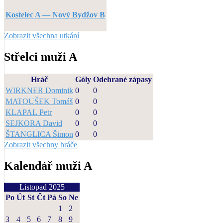
Kostelec A — Nový Bydžov B
Zobrazit všechna utkání
Střelci muži A
Hráč
Góly
Odehrané zápasy
WIRKNER Dominik
0
0
MATOUŠEK Tomáš
0
0
KLAPAL Petr
0
0
SEJKORA David
0
0
ŠTANGLICA Šimon
0
0
Zobrazit všechny hráče
Kalendář muži A
Listopad 2025
Po
Út
St
Čt
Pá
So
Ne
1
2
3
4
5
6
7
8
9