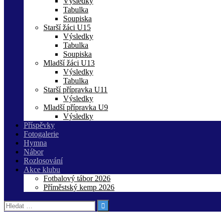
Výsledky
Tabulka
Soupiska
Starší žáci U15
Výsledky
Tabulka
Soupiska
Mladší žáci U13
Výsledky
Tabulka
Starší přípravka U11
Výsledky
Mladší přípravka U9
Výsledky
Příspěvky
Fotogalerie
Hymna
Nábor
Rozlosování
Akce klubu
Fotbalový tábor 2026
Příměstský kemp 2026
Vyhledávání