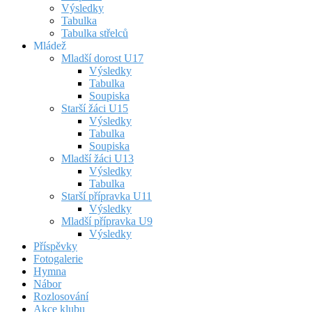
Výsledky
Tabulka
Tabulka střelců
Mládež
Mladší dorost U17
Výsledky
Tabulka
Soupiska
Starší žáci U15
Výsledky
Tabulka
Soupiska
Mladší žáci U13
Výsledky
Tabulka
Starší přípravka U11
Výsledky
Mladší přípravka U9
Výsledky
Příspěvky
Fotogalerie
Hymna
Nábor
Rozlosování
Akce klubu