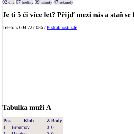
02
07
39
47
dny
hodiny
minuty
sekundy
Je ti 5 či více let? Přijď mezi nás a staň se 
Telefon: 604 727 086 /
Podrobnosti zde
Tabulka muži A
Pos
Klub
Z
Body
1
Broumov
0
0
1
Hajnice
0
0