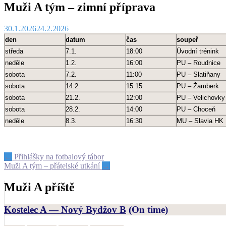
Muži A tým – zimní příprava
30.1.2026
24.2.2026
den
datum
čas
soupeř
středa
7.1.
18:00
Úvodní trénink
neděle
1.2.
16:00
PU – Roudnice
sobota
7.2.
11:00
PU – Slatiňany
sobota
14.2.
15:15
PU – Žamberk
sobota
21.2.
12:00
PU – Velichovky
sobota
28.2.
14:00
PU – Choceň
neděle
8.3.
16:30
MU – Slavia HK
Post
←
Přihlášky na fotbalový tábor
Muži A tým – přátelské utkání
→
navigation
Muži A příště
Kostelec A — Nový Bydžov B
(On time)