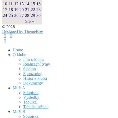
10
11
12
13
14
15
16
17
18
19
20
21
22
23
24
25
26
27
28
29
30
Srp »
© 2026
Designed by ThemeBoy
Home
O klubu
Info o klubu
Realizační týmy
Stadion
Sponzoring
Historie klubu
Dokumenty
Muži A
Soupiska
Výsledky
Tabulka
Tabulka střelců
Muži B
Soupiska