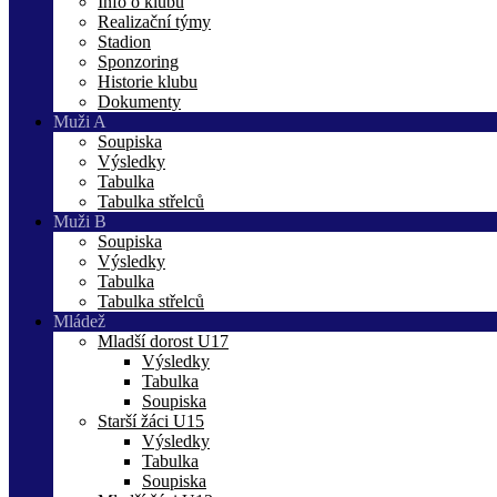
Info o klubu
Realizační týmy
Stadion
Sponzoring
Historie klubu
Dokumenty
Muži A
Soupiska
Výsledky
Tabulka
Tabulka střelců
Muži B
Soupiska
Výsledky
Tabulka
Tabulka střelců
Mládež
Mladší dorost U17
Výsledky
Tabulka
Soupiska
Starší žáci U15
Výsledky
Tabulka
Soupiska