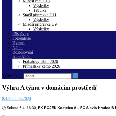
Mladší žáci U13
Výsledky
Tabulka
Starší přípravka U11
Výsledky
Mladší přípravka U9
Výsledky
Příspěvky
Fotogalerie
Hymna
Nábor
Rozlosování
Akce klubu
Fotbalový tábor 2026
Příměstský kemp 2026
Vyhledávání
Výhra A týmu v domácím prostředí
8.4.2024
9.4.2024
🕒 Sobota 6.4. 16:30,
FK ROJEK Kostelec A – FC Slavia Hradec B 5