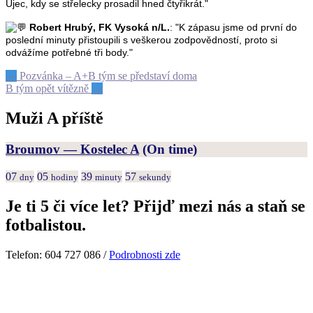
Ujec, kdy se střelecky prosadil hned čtyřikrát."
Robert Hrubý, FK Vysoká n/L.
: "K zápasu jsme od první do
poslední minuty přistoupili s veškerou zodpovědností, proto si
odvážíme potřebné tři body."
Post
←
Pozvánka – A+B tým se představí doma
B tým opět vítězně
→
navigation
Muži A příště
Broumov — Kostelec A
(On time)
07
05
39
57
dny
hodiny
minuty
sekundy
Je ti 5 či více let? Přijď mezi nás a staň se
fotbalistou.
Telefon: 604 727 086 /
Podrobnosti zde