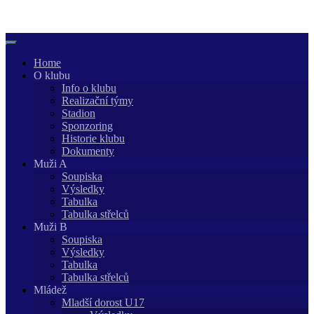
Skip
to
content
Home
O klubu
Info o klubu
Realizační týmy
Stadion
Sponzoring
Historie klubu
Dokumenty
Muži A
Soupiska
Výsledky
Tabulka
Tabulka střelců
Muži B
Soupiska
Výsledky
Tabulka
Tabulka střelců
Mládež
Mladší dorost U17