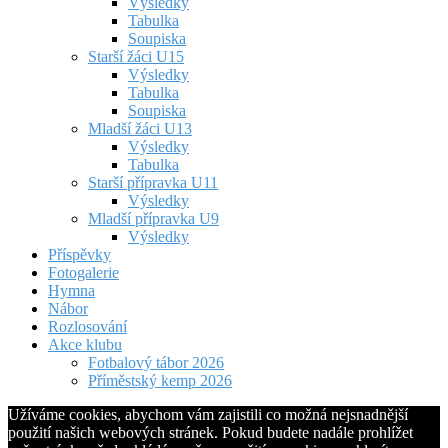
Výsledky
Tabulka
Soupiska
Starší žáci U15
Výsledky
Tabulka
Soupiska
Mladší žáci U13
Výsledky
Tabulka
Starší přípravka U11
Výsledky
Mladší přípravka U9
Výsledky
Příspěvky
Fotogalerie
Hymna
Nábor
Rozlosování
Akce klubu
Fotbalový tábor 2026
Příměstský kemp 2026
Užíváme cookies, abychom vám zajistili co možná nejsnadnější
použití našich webových stránek. Pokud budete nadále prohlížet