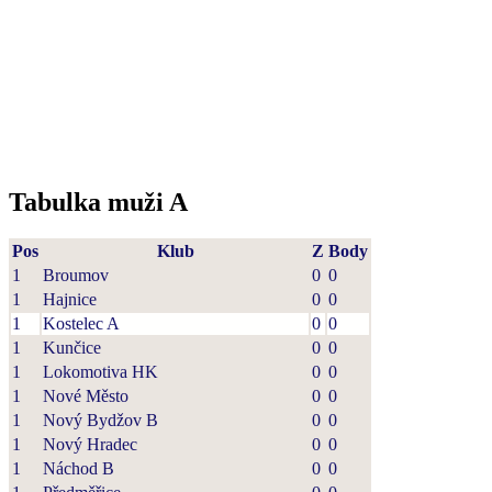
Tabulka muži A
Pos
Klub
Z
Body
1
Broumov
0
0
1
Hajnice
0
0
1
Kostelec A
0
0
1
Kunčice
0
0
1
Lokomotiva HK
0
0
1
Nové Město
0
0
1
Nový Bydžov B
0
0
1
Nový Hradec
0
0
1
Náchod B
0
0