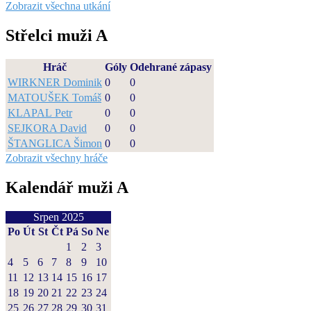
Zobrazit všechna utkání
Střelci muži A
Hráč
Góly
Odehrané zápasy
WIRKNER Dominik
0
0
MATOUŠEK Tomáš
0
0
KLAPAL Petr
0
0
SEJKORA David
0
0
ŠTANGLICA Šimon
0
0
Zobrazit všechny hráče
Kalendář muži A
Srpen 2025
Po
Út
St
Čt
Pá
So
Ne
1
2
3
4
5
6
7
8
9
10
11
12
13
14
15
16
17
18
19
20
21
22
23
24
25
26
27
28
29
30
31