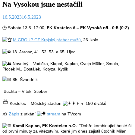
Na Vysokou jsme nestačili
16.5.2023
16.5.2023
🕒 Sobota 13.5. 17:00,
FK Kostelec A – FK Vysoká n/L. 0:5 (0:2)
M GROUP CZ Krajský přebor mužů
, 26. kolo
13. Jarosz, 41. 52. 53. a 65. Ujec
Novotný – Vodička, Klapal, Kaplan, Cvejn Müller, Smola,
Plocek M., Dostálek, Kotyza, Kytlík
85. Švandrlík
Buchta – Vítek, Stieber
Kostelec – Městský stadion
150 diváků
✍️
Zápis
z utkání
stream
na TVcom
Kamil Kaplan, FK Kostelec n.O.
: "Dobře kombinující hosté šli
od první minuty za vítězstvím, které jim dnes zajistil útočník Milan