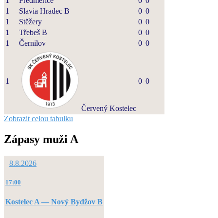
1
Předměřice
0
0
1
Slavia Hradec B
0
0
1
Stěžery
0
0
1
Třebeš B
0
0
1
Černilov
0
0
1
0
0
Červený Kostelec
Zobrazit celou tabulku
Zápasy muži A
8.8.2026
17:00
Kostelec A — Nový Bydžov B