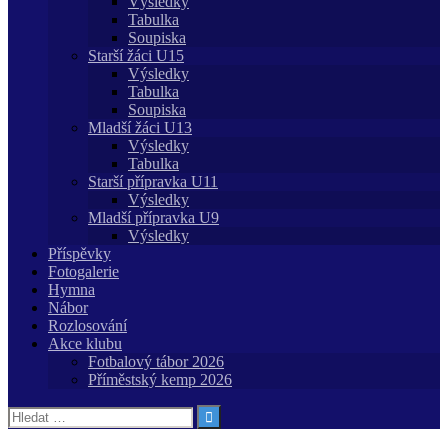
Výsledky
Tabulka
Soupiska
Starší žáci U15
Výsledky
Tabulka
Soupiska
Mladší žáci U13
Výsledky
Tabulka
Starší přípravka U11
Výsledky
Mladší přípravka U9
Výsledky
Příspěvky
Fotogalerie
Hymna
Nábor
Rozlosování
Akce klubu
Fotbalový tábor 2026
Příměstský kemp 2026
Vyhledávání