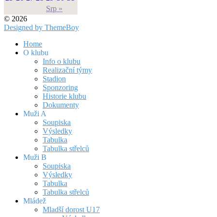
Srp »
© 2026
Designed by ThemeBoy
Home
O klubu
Info o klubu
Realizační týmy
Stadion
Sponzoring
Historie klubu
Dokumenty
Muži A
Soupiska
Výsledky
Tabulka
Tabulka střelců
Muži B
Soupiska
Výsledky
Tabulka
Tabulka střelců
Mládež
Mladší dorost U17