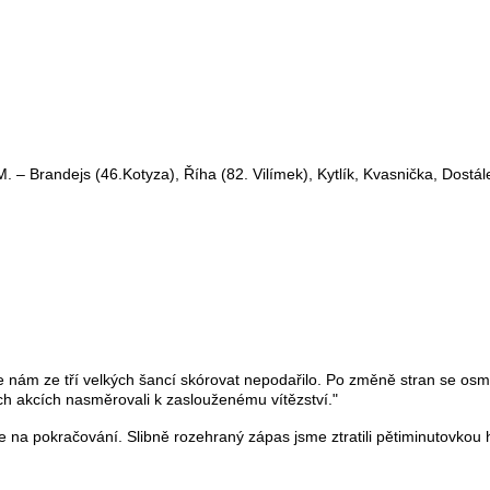
 – Brandejs (46.Kotyza), Říha (82. Vilímek), Kytlík, Kvasnička, Dostál
 nám ze tří velkých šancí skórovat nepodařilo. Po změně stran se osmě
h akcích nasměrovali k zaslouženému vítězství."
ze na pokračování. Slibně rozehraný zápas jsme ztratili pětiminutovkou 