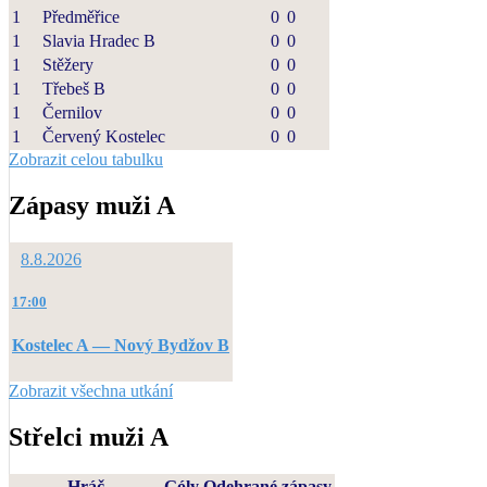
1
Předměřice
0
0
1
Slavia Hradec B
0
0
1
Stěžery
0
0
1
Třebeš B
0
0
1
Černilov
0
0
1
Červený Kostelec
0
0
Zobrazit celou tabulku
Zápasy muži A
8.8.2026
17:00
Kostelec A — Nový Bydžov B
Zobrazit všechna utkání
Střelci muži A
Hráč
Góly
Odehrané zápasy