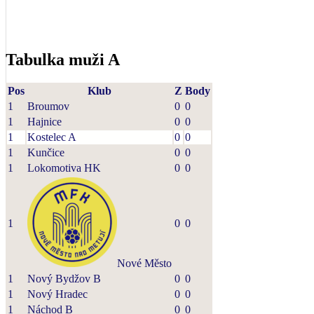
Tabulka muži A
Pos
Klub
Z
Body
1
Broumov
0
0
1
Hajnice
0
0
1
Kostelec A
0
0
1
Kunčice
0
0
1
Lokomotiva HK
0
0
1
0
0
Nové Město
1
Nový Bydžov B
0
0
1
Nový Hradec
0
0
1
Náchod B
0
0