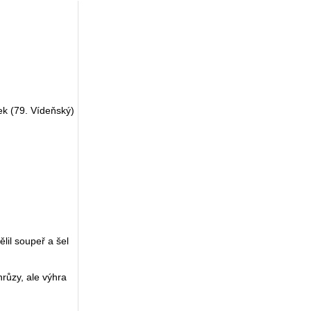
ek (79. Vídeňský)
lil soupeř a šel
hrůzy, ale výhra