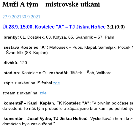
Muži A tým – mistrovské utkání
27.9.2021
30.9.2021
Út 28.9. 15:00, Kostelec "A" – TJ Jiskra Hořice
3:1 (0:0)
branky:
61. Dostálek, 63. Kotyza, 65. Švandrlík – 57. Palm
sestava Kostelec "A":
Matoušek – Pups, Klapal, Sameljak, Plocek M.
– Švandrlík (88. Kaplan)
diváků:
120
stadion:
Kostelec n.O.
rozhodčí:
Jiříček – Šob, Valihora
zápis z utkání na IS.fotbal
zde
stream z utkání na
zde
komentář – Kamil Kaplan, FK Kostelec "A":
"V prvním poločase se
do vedení. To náš tým probudilo a zápas jsme brankami po pohlednýc
komentář – Josef Vydra, TJ Jiskra Hořice:
"Výsledková i herní kri
domácích byla zasloužená."