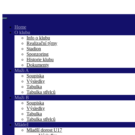
Skip
to
content
Home
O klubu
Info o klubu
Realizační týmy
Stadion
Sponzoring
Historie klubu
Dokumenty
Muži A
Soupiska
Výsledky
Tabulka
Tabulka střelců
Muži B
Soupiska
Výsledky
Tabulka
Tabulka střelců
Mládež
Mladší dorost U17