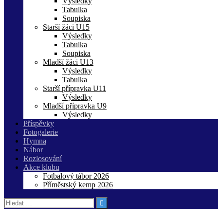
Výsledky
Tabulka
Soupiska
Starší žáci U15
Výsledky
Tabulka
Soupiska
Mladší žáci U13
Výsledky
Tabulka
Starší přípravka U11
Výsledky
Mladší přípravka U9
Výsledky
Příspěvky
Fotogalerie
Hymna
Nábor
Rozlosování
Akce klubu
Fotbalový tábor 2026
Příměstský kemp 2026
Vyhledávání