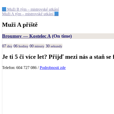
Post
←
Muži B tým – mistrovské utkání
Muži A tým – mistrovské utkání
→
navigation
Muži A příště
Broumov — Kostelec A
(On time)
07
06
00
30
dny
hodiny
minuty
sekundy
Je ti 5 či více let? Přijď mezi nás a staň se 
Telefon: 604 727 086 /
Podrobnosti zde