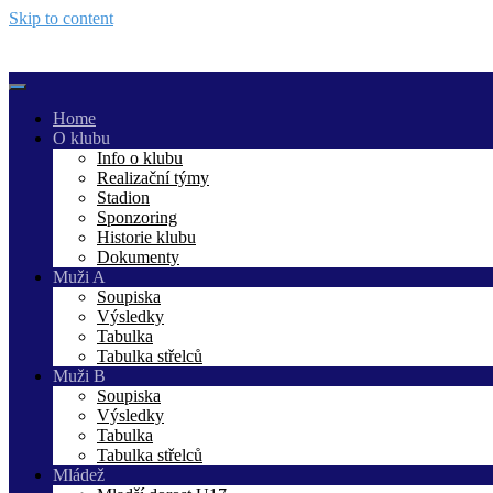
Skip to content
Home
O klubu
Info o klubu
Realizační týmy
Stadion
Sponzoring
Historie klubu
Dokumenty
Muži A
Soupiska
Výsledky
Tabulka
Tabulka střelců
Muži B
Soupiska
Výsledky
Tabulka
Tabulka střelců
Mládež