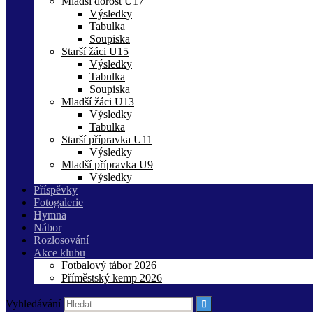
Mladší dorost U17
Výsledky
Tabulka
Soupiska
Starší žáci U15
Výsledky
Tabulka
Soupiska
Mladší žáci U13
Výsledky
Tabulka
Starší přípravka U11
Výsledky
Mladší přípravka U9
Výsledky
Příspěvky
Fotogalerie
Hymna
Nábor
Rozlosování
Akce klubu
Fotbalový tábor 2026
Příměstský kemp 2026
Vyhledávání