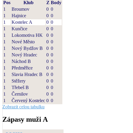
Pos
Klub
Z
Body
1
Broumov
0
0
1
Hajnice
0
0
1
Kostelec A
0
0
1
Kunčice
0
0
1
Lokomotiva HK
0
0
1
Nové Město
0
0
1
Nový Bydžov B
0
0
1
Nový Hradec
0
0
1
Náchod B
0
0
1
Předměřice
0
0
1
Slavia Hradec B
0
0
1
Stěžery
0
0
1
Třebeš B
0
0
1
Černilov
0
0
1
Červený Kostelec
0
0
Zobrazit celou tabulku
Zápasy muži A