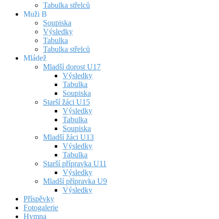
Tabulka střelců
Muži B
Soupiska
Výsledky
Tabulka
Tabulka střelců
Mládež
Mladší dorost U17
Výsledky
Tabulka
Soupiska
Starší žáci U15
Výsledky
Tabulka
Soupiska
Mladší žáci U13
Výsledky
Tabulka
Starší přípravka U11
Výsledky
Mladší přípravka U9
Výsledky
Příspěvky
Fotogalerie
Hymna