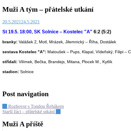
Muži A tým – přátelské utkání
20.5.2021
24.5.2021
St 19.5. 18:00, SK Solnice – Kostelec "A"
6:2 (5:2)
branky:
Valášek 2, Motl, Mrázek, Jilemnický – Říha, Dostálek
sestava Kostelec "A":
Matoušek – Pups, Klapal, Vídeňský, Filipi – C
střídali:
Vilímek, Bečka, Brandejs, Mitana, Plocek M., Kytlík
stadion:
Solnice
Post navigation
←
Rozhovor s Tondou Řehákem
Starší žáci – přátelské utkání
→
Muži A příště