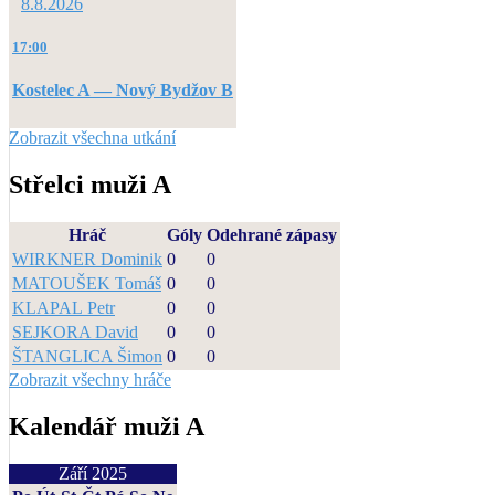
8.8.2026
17:00
Kostelec A — Nový Bydžov B
Zobrazit všechna utkání
Střelci muži A
Hráč
Góly
Odehrané zápasy
WIRKNER Dominik
0
0
MATOUŠEK Tomáš
0
0
KLAPAL Petr
0
0
SEJKORA David
0
0
ŠTANGLICA Šimon
0
0
Zobrazit všechny hráče
Kalendář muži A
Září 2025