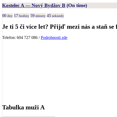
Kostelec A — Nový Bydžov B
(On time)
00
17
59
45
dny
hodiny
minuty
sekundy
Je ti 5 či více let? Přijď mezi nás a staň se 
Telefon: 604 727 086 /
Podrobnosti zde
Tabulka muži A