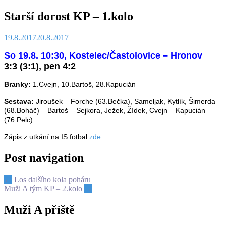
Starší dorost KP – 1.kolo
19.8.2017
20.8.2017
So 19.8. 10:30, Kostelec/Častolovice – Hronov
3
:3 (3:1), pen 4:2
Branky:
1.Cvejn, 10.Bartoš, 28.Kapucián
Sestava:
Jiroušek – Forche (63.Bečka), Sameljak, Kytlík, Šimerda
(68.Boháč) – Bartoš – Sejkora, Ježek, Žídek, Cvejn – Kapucián
(76.Pelc)
Zápis z utkání na IS.fotbal
zde
Post navigation
←
Los dalšího kola poháru
Muži A tým KP – 2.kolo
→
Muži A příště