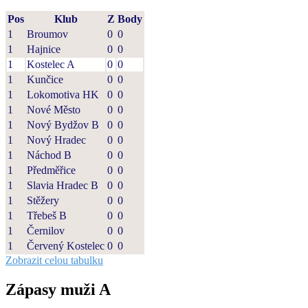
Pos
Klub
Z
Body
1
Broumov
0
0
1
Hajnice
0
0
1
Kostelec A
0
0
1
Kunčice
0
0
1
Lokomotiva HK
0
0
1
Nové Město
0
0
1
Nový Bydžov B
0
0
1
Nový Hradec
0
0
1
Náchod B
0
0
1
Předměřice
0
0
1
Slavia Hradec B
0
0
1
Stěžery
0
0
1
Třebeš B
0
0
1
Černilov
0
0
1
Červený Kostelec
0
0
Zobrazit celou tabulku
Zápasy muži A