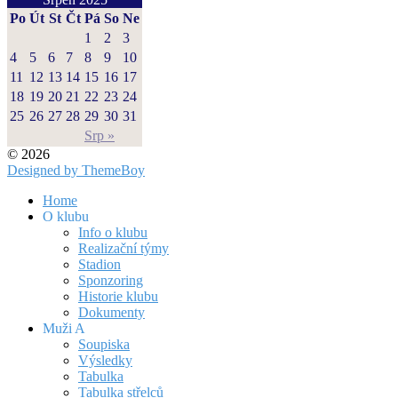
Po
Út
St
Čt
Pá
So
Ne
1
2
3
4
5
6
7
8
9
10
11
12
13
14
15
16
17
18
19
20
21
22
23
24
25
26
27
28
29
30
31
Srp »
© 2026
Designed by ThemeBoy
Home
O klubu
Info o klubu
Realizační týmy
Stadion
Sponzoring
Historie klubu
Dokumenty
Muži A
Soupiska
Výsledky
Tabulka
Tabulka střelců