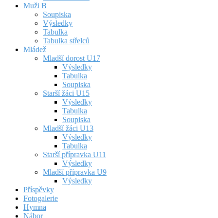
Muži B
Soupiska
Výsledky
Tabulka
Tabulka střelců
Mládež
Mladší dorost U17
Výsledky
Tabulka
Soupiska
Starší žáci U15
Výsledky
Tabulka
Soupiska
Mladší žáci U13
Výsledky
Tabulka
Starší přípravka U11
Výsledky
Mladší přípravka U9
Výsledky
Příspěvky
Fotogalerie
Hymna
Nábor