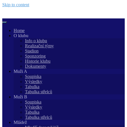
Skip to content
Home
O klubu
Info o klubu
Realizační týmy
Stadion
Sponzoring
Historie klubu
Dokumenty
Muži A
Soupiska
Výsledky
Tabulka
Tabulka střelců
Muži B
Soupiska
Výsledky
Tabulka
Tabulka střelců
Mládež