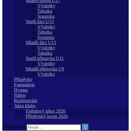
Mladší dorost U17
Výsledky
Tabulka
Soupiska
Starší žáci U15
Výsledky
Tabulka
Soupiska
Mladší žáci U13
Výsledky
Tabulka
Starší přípravka U11
Výsledky
Mladší přípravka U9
Výsledky
Příspěvky
Fotogalerie
Hymna
Nábor
Rozlosování
Akce klubu
Fotbalový tábor 2026
Příměstský kemp 2026
Vyhledávání