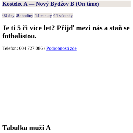
Kostelec A — Nový Bydžov B
(On time)
00
06
43
44
dny
hodiny
minuty
sekundy
Je ti 5 či více let? Přijď mezi nás a staň se
fotbalistou.
Telefon: 604 727 086 /
Podrobnosti zde
Tabulka muži A