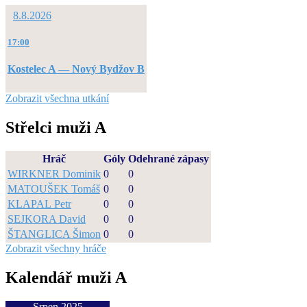
8.8.2026
17:00
Kostelec A — Nový Bydžov B
Zobrazit všechna utkání
Střelci muži A
Hráč
Góly
Odehrané zápasy
WIRKNER Dominik
0
0
MATOUŠEK Tomáš
0
0
KLAPAL Petr
0
0
SEJKORA David
0
0
ŠTANGLICA Šimon
0
0
Zobrazit všechny hráče
Kalendář muži A
Srpen 2025