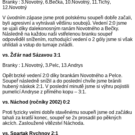
Branky : 3.Novotný, 6.Bečka, 10.Novotný, 11.Tichý,
12.Novotný
V úvodním zápase jsme proti polskému soupeři dobře začali,
byli agresivní a vyhrávali většinu soubojů. Vedení 2:0 jsme
se ujali díky dalekonosným ranám Novotného a Bečky.
Následně na každou naši vstřelenou branku soupeř
odpověděl snížením, rozhodující vedení o 2 góly jsme si však
uhlídali a vstup do turnaje zvládli.
vs. Žďár nad Sázavou 3:1
Branky : 1.Novotný, 3.Pelc, 13.Andrys
Opět brzké vedení 2:0 díky brankám Novotného a Pelce.
Soupeř následně snížil a do poslední chvíle jsme bránili
hubený náskok 2:1. V poslední minutě jsme si výhru pojistili
pumelicí Andryse z přímého kopu – 3:1.
vs. Náchod (ročníky 2002) 0:2
Proti fyzicky velmi dobře stavěnému soupeři jsme od začátku
tahali za kratší konec, soupeř se 2x prosadil po pěkných
akcích. Zasloužené vítězství Náchoda.
vs. Spartak Rychnov 2:1