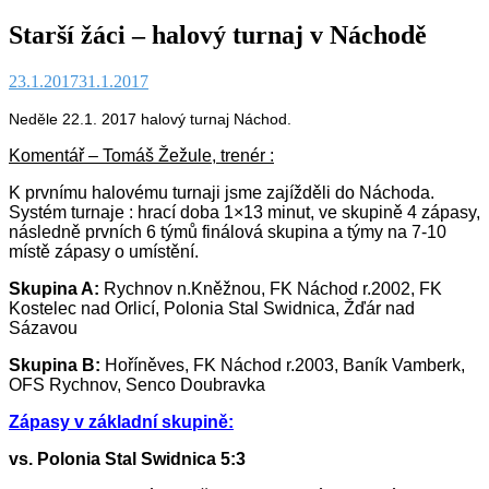
Starší žáci – halový turnaj v Náchodě
23.1.2017
31.1.2017
Neděle 22.1. 2017 halový turnaj Náchod.
Komentář – Tomáš Žežule, trenér :
K prvnímu halovému turnaji jsme zajížděli do Náchoda.
Systém turnaje : hrací doba 1×13 minut, ve skupině 4 zápasy,
následně prvních 6 týmů finálová skupina a týmy na 7-10
místě zápasy o umístění.
Skupina A:
Rychnov n.Kněžnou, FK Náchod r.2002, FK
Kostelec nad Orlicí, Polonia Stal Swidnica, Žďár nad
Sázavou
Skupina B:
Hoříněves, FK Náchod r.2003, Baník Vamberk,
OFS Rychnov, Senco Doubravka
Zápasy v základní skupině:
vs. Polonia Stal Swidnica 5:3