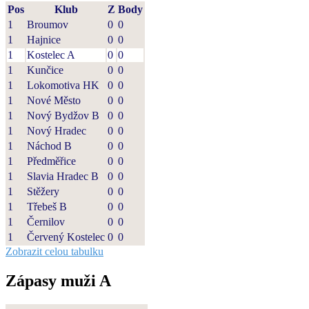
Pos
Klub
Z
Body
1
Broumov
0
0
1
Hajnice
0
0
1
Kostelec A
0
0
1
Kunčice
0
0
1
Lokomotiva HK
0
0
1
Nové Město
0
0
1
Nový Bydžov B
0
0
1
Nový Hradec
0
0
1
Náchod B
0
0
1
Předměřice
0
0
1
Slavia Hradec B
0
0
1
Stěžery
0
0
1
Třebeš B
0
0
1
Černilov
0
0
1
Červený Kostelec
0
0
Zobrazit celou tabulku
Zápasy muži A