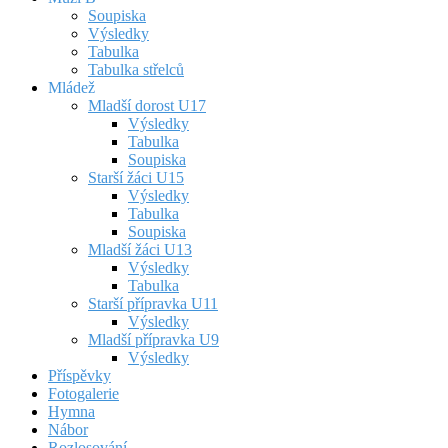
Soupiska
Výsledky
Tabulka
Tabulka střelců
Mládež
Mladší dorost U17
Výsledky
Tabulka
Soupiska
Starší žáci U15
Výsledky
Tabulka
Soupiska
Mladší žáci U13
Výsledky
Tabulka
Starší přípravka U11
Výsledky
Mladší přípravka U9
Výsledky
Příspěvky
Fotogalerie
Hymna
Nábor
Rozlosování