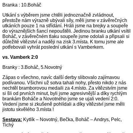
Branka : 10.Boháč
Utkání s výběrem jsme chtěli jednoznačně zvládnout,
přestože nám výrazně ubývali síly, měli jsme v závěrečných
utkáních pouze 1 na střídání. Hráli jsme na brejky a soupeře
do výraznějších šancí nepouštěli. Jedinou branku utkání vsítil
Boháč, v závěrečném tlaku soupeře jsme odolali a připsali si
důležité vítězství a naději na zisk 3.místa. K tomu jsme ale
potřebovali vyhrát poslední utkání s Vamberkem.
vs. Vamberk 2:0
Branky : 3.Boháč, 5.Novotný
Zápas o všechno, navíc další derby slibovalo zajímavou
podívanou. Všichni už sotva tahali nohy, přesto nikdo z nás
nechtěl bramborovou medaili za 4.místo. Za vítězstvím jsme
si šli od prvních minut, byli jsme agresivnější a díky rychlým
brankám Boháče a Novotného jsme se ujali vedení 2:0.
Vedení jsme si zkušeně pohlídali a díky vítězství jsme měli
jistotu skvělého 3.místa !
Sestava:
Kytlík – Novotný, Bečka, Boháč – Andrys, Pelc,
Tichý