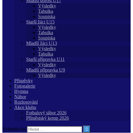
Mladší dorost U17
Výsledky
Tabulka
Soupiska
Starší žáci U15
Výsledky
Tabulka
Soupiska
Mladší žáci U13
Výsledky
Tabulka
Starší přípravka U11
Výsledky
Mladší přípravka U9
Výsledky
Příspěvky
Fotogalerie
Hymna
Nábor
Rozlosování
Akce klubu
Fotbalový tábor 2026
Příměstský kemp 2026
Vyhledávání