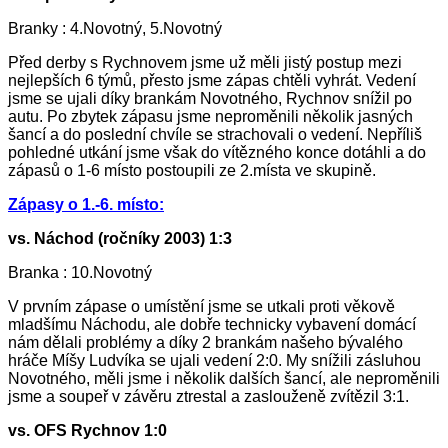
Branky : 4.Novotný, 5.Novotný
Před derby s Rychnovem jsme už měli jistý postup mezi
nejlepších 6 týmů, přesto jsme zápas chtěli vyhrát. Vedení
jsme se ujali díky brankám Novotného, Rychnov snížil po
autu. Po zbytek zápasu jsme neproměnili několik jasných
šancí a do poslední chvíle se strachovali o vedení. Nepříliš
pohledné utkání jsme však do vítězného konce dotáhli a do
zápasů o 1-6 místo postoupili ze 2.místa ve skupině.
Zápasy o 1.-6. místo:
vs. Náchod (ročníky 2003) 1:3
Branka : 10.Novotný
V prvním zápase o umístění jsme se utkali proti věkově
mladšímu Náchodu, ale dobře technicky vybavení domácí
nám dělali problémy a díky 2 brankám našeho bývalého
hráče Míšy Ludvíka se ujali vedení 2:0. My snížili zásluhou
Novotného, měli jsme i několik dalších šancí, ale neproměnili
jsme a soupeř v závěru ztrestal a zaslouženě zvítězil 3:1.
vs. OFS Rychnov 1:0