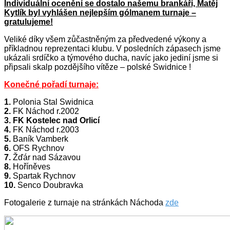
Individuální ocenění se dostalo našemu brankáři, Matěj
Kytlík byl vyhlášen nejlepším gólmanem turnaje –
gratulujeme!
Veliké díky všem zůčastněným za předvedené výkony a
příkladnou reprezentaci klubu. V posledních zápasech jsme
ukázali srdíčko a týmového ducha, navíc jako jediní jsme si
připsali skalp pozdějšího vítěze – polské Swidnice !
Konečné pořadí turnaje:
1.
Polonia Stal Swidnica
2.
FK Náchod r.2002
3. FK Kostelec nad Orlicí
4.
FK Náchod r.2003
5.
Baník Vamberk
6.
OFS Rychnov
7.
Žďár nad Sázavou
8.
Hoříněves
9.
Spartak Rychnov
10.
Senco Doubravka
Fotogalerie z turnaje na stránkách Náchoda
zde