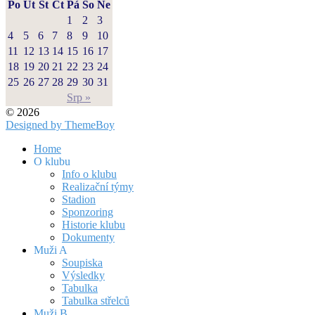
Po
Út
St
Čt
Pá
So
Ne
1
2
3
4
5
6
7
8
9
10
11
12
13
14
15
16
17
18
19
20
21
22
23
24
25
26
27
28
29
30
31
Srp »
© 2026
Designed by ThemeBoy
Home
O klubu
Info o klubu
Realizační týmy
Stadion
Sponzoring
Historie klubu
Dokumenty
Muži A
Soupiska
Výsledky
Tabulka
Tabulka střelců
Muži B