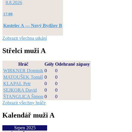
8.8.2026
17:00
Kostelec A — Nový Bydžov B
Zobrazit všechna utkání
Střelci muži A
Hráč
Góly
Odehrané zápasy
WIRKNER Dominik
0
0
MATOUŠEK Tomáš
0
0
KLAPAL Petr
0
0
SEJKORA David
0
0
ŠTANGLICA Šimon
0
0
Zobrazit všechny hráče
Kalendář muži A
Srpen 2025