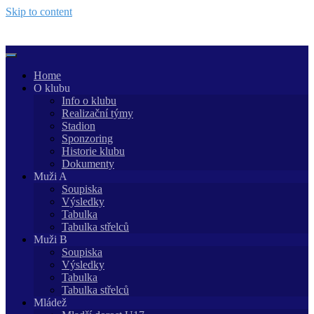
Skip to content
Home
O klubu
Info o klubu
Realizační týmy
Stadion
Sponzoring
Historie klubu
Dokumenty
Muži A
Soupiska
Výsledky
Tabulka
Tabulka střelců
Muži B
Soupiska
Výsledky
Tabulka
Tabulka střelců
Mládež