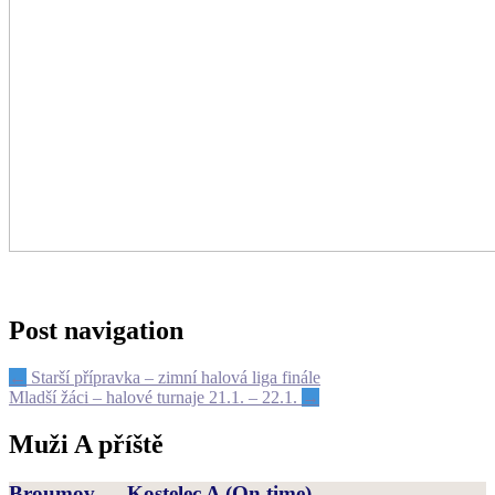
Post navigation
←
Starší přípravka – zimní halová liga finále
Mladší žáci – halové turnaje 21.1. – 22.1.
→
Muži A příště
Broumov — Kostelec A
(On time)